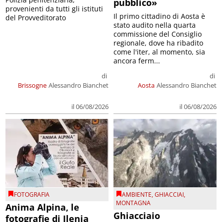
pubblico»
provenienti da tutti gli istituti
Il primo cittadino di Aosta è
del Provveditorato
stato audito nella quarta
commissione del Consiglio
regionale, dove ha ribadito
come l'iter, al momento, sia
ancora ferm...
di
di
Brissogne
Alessandro Bianchet
Aosta
Alessandro Bianchet
il 06/08/2026
il 06/08/2026
FOTOGRAFIA
AMBIENTE
,
GHIACCIAI
,
MONTAGNA
Anima Alpina, le
Ghiacciaio
fotografie di Ilenia