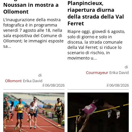
Planpincieux,
Noussan in mostra a
riapertura diurna
Ollomont
della strada della Val
L'inaugurazione della mostra
Ferret
fotografica è in programma
venerdì 7 agosto alle 18, nella
Riapre oggi, giovedì 6 agosto,
sala espositiva del Comune di
solo di giorno e solo in
Ollomont; le immagini esposte
discesa, la strada comunale
sa...
della Val Ferret; si riduce lo
scenario di rischio, in
movimento u...
di
Courmayeur
Erika David
di
Ollomont
Erika David
il 06/08/2026
il 06/08/2026