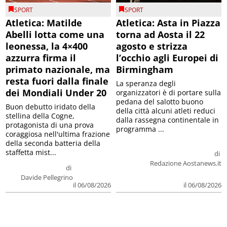
SPORT
SPORT
Atletica: Matilde
Atletica: Asta in Piazza
Abelli lotta come una
torna ad Aosta il 22
leonessa, la 4×400
agosto e strizza
azzurra firma il
l’occhio agli Europei di
primato nazionale, ma
Birmingham
resta fuori dalla finale
La speranza degli
dei Mondiali Under 20
organizzatori è di portare sulla
pedana del salotto buono
Buon debutto iridato della
della città alcuni atleti reduci
stellina della Cogne,
dalla rassegna continentale in
protagonista di una prova
programma ...
coraggiosa nell'ultima frazione
della seconda batteria della
staffetta mist...
di
Redazione Aostanews.it
di
Davide Pellegrino
il 06/08/2026
il 06/08/2026