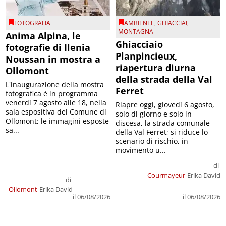
FOTOGRAFIA
AMBIENTE
,
GHIACCIAI
,
MONTAGNA
Anima Alpina, le
Ghiacciaio
fotografie di Ilenia
Planpincieux,
Noussan in mostra a
riapertura diurna
Ollomont
della strada della Val
L'inaugurazione della mostra
Ferret
fotografica è in programma
venerdì 7 agosto alle 18, nella
Riapre oggi, giovedì 6 agosto,
sala espositiva del Comune di
solo di giorno e solo in
Ollomont; le immagini esposte
discesa, la strada comunale
sa...
della Val Ferret; si riduce lo
scenario di rischio, in
movimento u...
di
Courmayeur
Erika David
di
Ollomont
Erika David
il 06/08/2026
il 06/08/2026