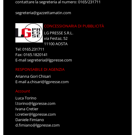
contattare la segreteria al numero: 0165/231711
segreteria@gazzettamatin.com
CONCESSIONARIA DI PUBBLICITÀ
LG PRESSE S.R.L.
via Festaz, 52
11100 AOSTA
Tel: 0165.231711
Fax: 0165.1820141
E-mail
segreteria@lgpresse.com
RESPONSABILE DI AGENZIA
Arianna Gori Chisari
E-mail
a.chisari@lgpresse.com
Account
Luca Torino
l.torino@lgpresse.com
Ivana Cretier
i.cretier@lgpresse.com
Daniele Fimiano
d.fimiano@lgpresse.com