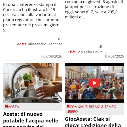
concorso di giovedì 6 agosto; il
In una conferenza stampa il
jackpot per l'estrazione di
Carroccio ha illustrato le 19
oggi, venerdì 7, sale a 205,8
osservazioni alla variante al
milioni d...
piano regolatore che saranno
presentate nei prossimi giorni.
S...
di
Aosta
Alessandro Bianchet
di
Châtillon
Erika David
il 07/08/2026
il 07/08/2026
AOSTA
COMUNI
,
TURISMO & TEMPO
LIBERO
Aosta: di nuovo
GiocAosta: Ciak si
potabile l’acqua nelle
gioca! L’edizione della
zone servite dai