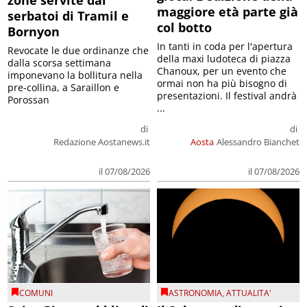
maggiore età parte già
serbatoi di Tramil e
col botto
Bornyon
In tanti in coda per l'apertura
Revocate le due ordinanze che
della maxi ludoteca di piazza
dalla scorsa settimana
Chanoux, per un evento che
imponevano la bollitura nella
ormai non ha più bisogno di
pre-collina, a Saraillon e
presentazioni. Il festival andrà
Porossan
...
di
di
Redazione Aostanews.it
Aosta
Alessandro Bianchet
il 07/08/2026
il 07/08/2026
COMUNI
ASTRONOMIA
,
ATTUALITA'