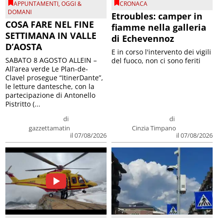
APPUNTAMENTI
,
OGGI &
CRONACA
DOMANI
Etroubles: camper in
COSA FARE NEL FINE
fiamme nella galleria
SETTIMANA IN VALLE
di Echevennoz
D’AOSTA
E in corso l'intervento dei vigili
SABATO 8 AGOSTO ALLEIN –
del fuoco, non ci sono feriti
All’area verde Le Plan-de-
Clavel prosegue “ItinerDante”,
le letture dantesche, con la
partecipazione di Antonello
Pistritto (...
di
di
gazzettamatin
Cinzia Timpano
il 07/08/2026
il 07/08/2026