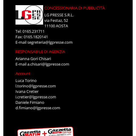
CONCESSIONARIA DI PUBBLICITÀ
LG PRESSE S.R.L.
via Festaz, 52
11100 AOSTA
Tel: 0165.231711
Fax: 0165.1820141
E-mail
segreteria@lgpresse.com
RESPONSABILE DI AGENZIA
Arianna Gori Chisari
E-mail
a.chisari@lgpresse.com
Account
Luca Torino
l.torino@lgpresse.com
Ivana Cretier
i.cretier@lgpresse.com
Daniele Fimiano
d.fimiano@lgpresse.com