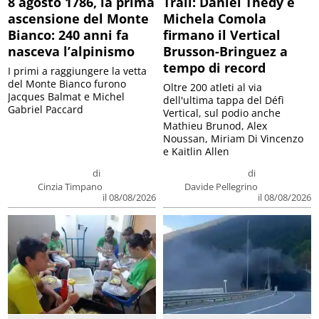
8 agosto 1786, la prima
Trail: Daniel Thedy e
ascensione del Monte
Michela Comola
Bianco: 240 anni fa
firmano il Vertical
nasceva l’alpinismo
Brusson-Bringuez a
tempo di record
I primi a raggiungere la vetta
del Monte Bianco furono
Oltre 200 atleti al via
Jacques Balmat e Michel
dell'ultima tappa del Défì
Gabriel Paccard
Vertical, sul podio anche
Mathieu Brunod, Alex
Noussan, Miriam Di Vincenzo
e Kaitlin Allen
di
di
Cinzia Timpano
Davide Pellegrino
il 08/08/2026
il 08/08/2026