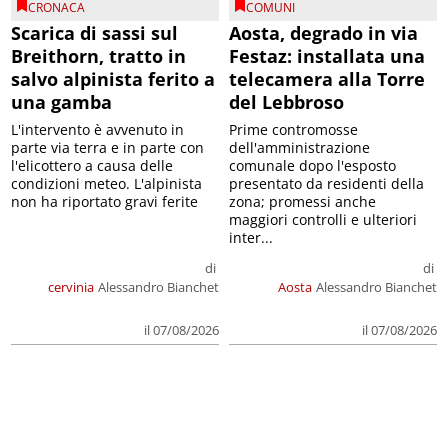
CRONACA
COMUNI
Scarica di sassi sul
Aosta, degrado in via
Breithorn, tratto in
Festaz: installata una
salvo alpinista ferito a
telecamera alla Torre
una gamba
del Lebbroso
L'intervento è avvenuto in
Prime contromosse
parte via terra e in parte con
dell'amministrazione
l'elicottero a causa delle
comunale dopo l'esposto
condizioni meteo. L'alpinista
presentato da residenti della
non ha riportato gravi ferite
zona; promessi anche
maggiori controlli e ulteriori
inter...
di
di
cervinia
Alessandro Bianchet
Aosta
Alessandro Bianchet
il 07/08/2026
il 07/08/2026