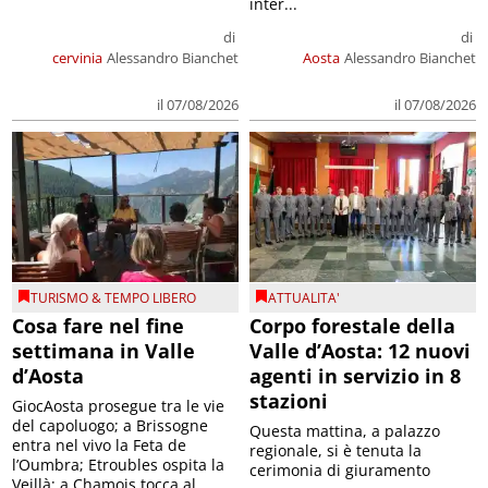
inter...
di
di
cervinia
Alessandro Bianchet
Aosta
Alessandro Bianchet
il 07/08/2026
il 07/08/2026
TURISMO & TEMPO LIBERO
ATTUALITA'
Cosa fare nel fine
Corpo forestale della
settimana in Valle
Valle d’Aosta: 12 nuovi
d’Aosta
agenti in servizio in 8
stazioni
GiocAosta prosegue tra le vie
del capoluogo; a Brissogne
Questa mattina, a palazzo
entra nel vivo la Feta de
regionale, si è tenuta la
l’Oumbra; Etroubles ospita la
cerimonia di giuramento
Veillà; a Chamois tocca al