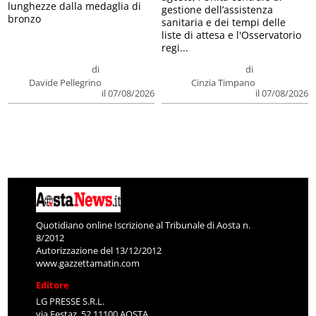
lunghezze dalla medaglia di
gestione dell’assistenza
bronzo
sanitaria e dei tempi delle
liste di attesa e l'Osservatorio
regi...
di
di
Davide Pellegrino
Cinzia Timpano
il 07/08/2026
il 07/08/2026
Quotidiano online Iscrizione al Tribunale di Aosta n.
8/2012
Autorizzazione del 13/12/2012
www.gazzettamatin.com
Editore
LG PRESSE S.R.L.
via Festaz, 52 11100 AOSTA