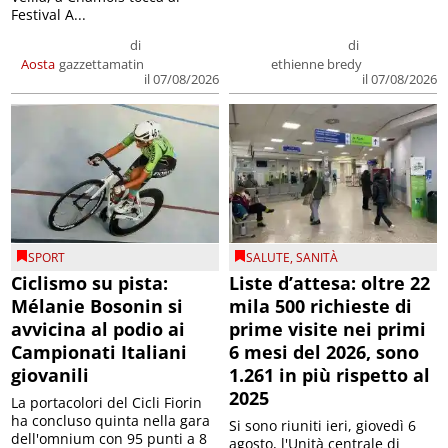
Festival A...
di
di
Aosta
gazzettamatin
ethienne bredy
il 07/08/2026
il 07/08/2026
SPORT
SALUTE
,
SANITÀ
Ciclismo su pista:
Liste d’attesa: oltre 22
Mélanie Bosonin si
mila 500 richieste di
avvicina al podio ai
prime visite nei primi
Campionati Italiani
6 mesi del 2026, sono
giovanili
1.261 in più rispetto al
2025
La portacolori del Cicli Fiorin
ha concluso quinta nella gara
Si sono riuniti ieri, giovedì 6
dell'omnium con 95 punti a 8
agosto, l'Unità centrale di