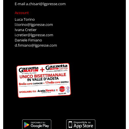
E-mail
a.chisari@lgpresse.com
Account
Luca Torino
l.torino@lgpresse.com
Ivana Cretier
i.cretier@lgpresse.com
Daniele Fimiano
d.fimiano@lgpresse.com