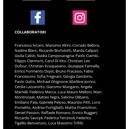
COLLABORATORI
Francesca Arcaro, Massimo Altini, Corrado Bellora,
Nadine Blanc, Riccardo Bortolotti, Manila Calipari,
Giulia Calisti, Nadia Camposaragna, Paolo Ciambi,
Filippo Clermont, Carol Di Vito, Christian Leo
Dufour, Christian Evaspasiano, Giuseppe Farinella,
Enrico Formento Dojot, Bruno Fracasso, Fabio
Francesconi, Sofia Fregnani, Giorgia Gambino,
Paolo Gatto, Michael Ghignone, Marlène Jorrioz,
Cecilia Lazzarotto, Giacomo Mangano, Angela
Marrelli, Federico Mecca, Luca Mauro Melloni, Marc
Montrosset, Matteo Nigra, Sabrina Olibano,
Emiliano Pala, Gabriele Peloso, Maurizio Pitti, Loris
Ponsetto, Andrea Portigliatti, Mattia Pramotton,
Deniel Pession, Raffaele Romano, Enrico Ruggeri,
Riccardo Savoye, Federica Tercinod, Federico
Tigellio Benvenuto, Luca Massimo Trifilò