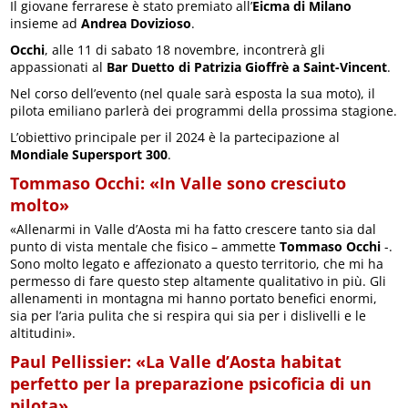
Il giovane ferrarese è stato premiato all’
Eicma di Milano
insieme ad
Andrea Dovizioso
.
Occhi
, alle 11 di sabato 18 novembre, incontrerà gli
appassionati al
Bar Duetto di Patrizia Gioffrè a Saint-Vincent
.
Nel corso dell’evento (nel quale sarà esposta la sua moto), il
pilota emiliano parlerà dei programmi della prossima stagione.
L’obiettivo principale per il 2024 è la partecipazione al
Mondiale Supersport 300
.
Tommaso Occhi: «In Valle sono cresciuto
molto»
«Allenarmi in Valle d’Aosta mi ha fatto crescere tanto sia dal
punto di vista mentale che fisico – ammette
Tommaso Occhi
-.
Sono molto legato e affezionato a questo territorio, che mi ha
permesso di fare questo step altamente qualitativo in più. Gli
allenamenti in montagna mi hanno portato benefici enormi,
sia per l’aria pulita che si respira qui sia per i dislivelli e le
altitudini».
Paul Pellissier: «La Valle d’Aosta habitat
perfetto per la preparazione psicoficia di un
pilota»