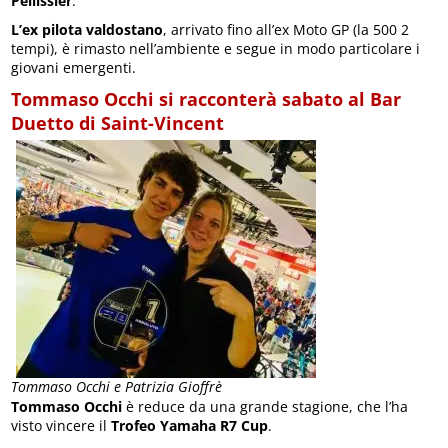
Pellissier
.
L’ex pilota valdostano
, arrivato fino all’ex Moto GP (la 500 2
tempi), è rimasto nell’ambiente e segue in modo particolare i
giovani emergenti.
Tommaso Occhi si racconterà sabato al Bar
Duetto di Saint-Vincent
Tommaso Occhi e Patrizia Gioffrè
Tommaso Occhi
è reduce da una grande stagione, che l’ha
visto vincere il
Trofeo Yamaha R7 Cup
.