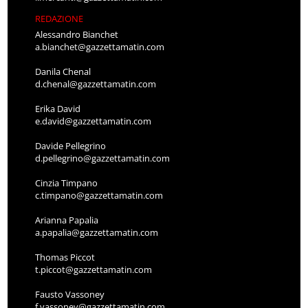
REDAZIONE
Alessandro Bianchet
a.bianchet@gazzettamatin.com
Danila Chenal
d.chenal@gazzettamatin.com
Erika David
e.david@gazzettamatin.com
Davide Pellegrino
d.pellegrino@gazzettamatin.com
Cinzia Timpano
c.timpano@gazzettamatin.com
Arianna Papalia
a.papalia@gazzettamatin.com
Thomas Piccot
t.piccot@gazzettamatin.com
Fausto Vassoney
f.vassoney@gazzettamatin.com