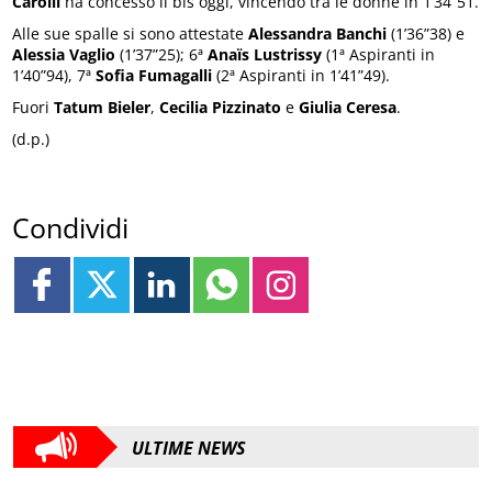
Carolli
ha concesso il bis oggi, vincendo tra le donne in 1’34”51.
Alle sue spalle si sono attestate
Alessandra Banchi
(1’36”38) e
Alessia Vaglio
(1’37”25); 6ª
Anaïs Lustrissy
(1ª Aspiranti in
1’40”94), 7ª
Sofia Fumagalli
(2ª Aspiranti in 1’41”49).
Fuori
Tatum Bieler
,
Cecilia Pizzinato
e
Giulia Ceresa
.
(d.p.)
Condividi
ULTIME NEWS