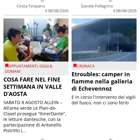
Cinzia Timpano
Davide Pellegrino
il 08/08/2026
il 08/08/2026
APPUNTAMENTI
,
OGGI &
CRONACA
DOMANI
Etroubles: camper in
COSA FARE NEL FINE
fiamme nella galleria
SETTIMANA IN VALLE
di Echevennoz
D’AOSTA
E in corso l'intervento dei vigili
SABATO 8 AGOSTO ALLEIN –
del fuoco, non ci sono feriti
All’area verde Le Plan-de-
Clavel prosegue “ItinerDante”,
le letture dantesche, con la
partecipazione di Antonello
Pistritto (...