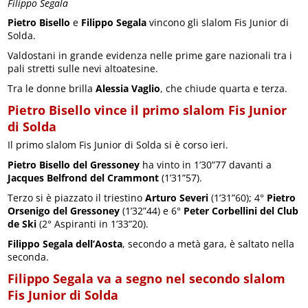
Filippo Segala
Pietro Bisello
e
Filippo Segala
vincono gli slalom Fis Junior di
Solda.
Valdostani in grande evidenza nelle prime gare nazionali tra i
pali stretti sulle nevi altoatesine.
Tra le donne brilla
Alessia Vaglio
, che chiude quarta e terza.
Pietro Bisello
vince il primo slalom Fis Junior
di Solda
Il primo slalom Fis Junior di Solda si è corso ieri.
Pietro Bisello
del Gressoney
ha vinto in 1’30”77 davanti a
Jacques Belfrond del Crammont
(1’31”57).
Terzo si è piazzato il triestino
Arturo Severi
(1’31”60); 4°
Pietro
Orsenigo del Gressoney
(1’32”44) e 6°
Peter Corbellini del Club
de Ski
(2° Aspiranti in 1’33”20).
Filippo Segala dell’Aosta
, secondo a metà gara, è saltato nella
seconda.
Filippo Segala va a segno nel secondo slalom
Fis Junior di Solda