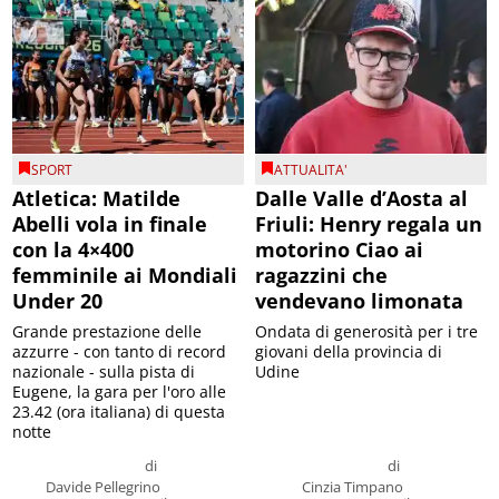
SPORT
ATTUALITA'
Atletica: Matilde
Dalle Valle d’Aosta al
Abelli vola in finale
Friuli: Henry regala un
con la 4×400
motorino Ciao ai
femminile ai Mondiali
ragazzini che
Under 20
vendevano limonata
Grande prestazione delle
Ondata di generosità per i tre
azzurre - con tanto di record
giovani della provincia di
nazionale - sulla pista di
Udine
Eugene, la gara per l'oro alle
23.42 (ora italiana) di questa
notte
di
di
Davide Pellegrino
Cinzia Timpano