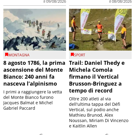
il 09/08/2026
il 08/08/2026
MONTAGNA
SPORT
8 agosto 1786, la prima
Trail: Daniel Thedy e
ascensione del Monte
Michela Comola
Bianco: 240 anni fa
firmano il Vertical
nasceva l’alpinismo
Brusson-Bringuez a
tempo di record
I primi a raggiungere la vetta
del Monte Bianco furono
Oltre 200 atleti al via
Jacques Balmat e Michel
dell'ultima tappa del Défì
Gabriel Paccard
Vertical, sul podio anche
Mathieu Brunod, Alex
Noussan, Miriam Di Vincenzo
e Kaitlin Allen
di
di