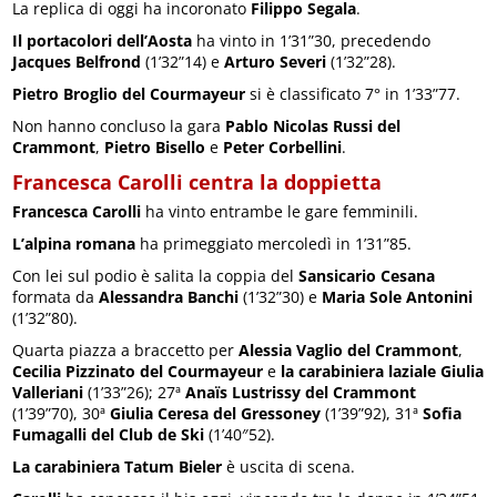
La replica di oggi ha incoronato
Filippo Segala
.
Il portacolori dell’Aosta
ha vinto in 1’31”30, precedendo
Jacques Belfrond
(1’32”14) e
Arturo Severi
(1’32”28).
Pietro Broglio del Courmayeur
si è classificato 7° in 1’33”77.
Non hanno concluso la gara
Pablo Nicolas Russi del
Crammont
,
Pietro Bisello
e
Peter Corbellini
.
Francesca Carolli centra la doppietta
Francesca Carolli
ha vinto entrambe le gare femminili.
L’alpina romana
ha primeggiato mercoledì in 1’31”85.
Con lei sul podio è salita la coppia del
Sansicario Cesana
formata da
Alessandra Banchi
(1’32”30) e
Maria Sole Antonini
(1’32”80).
Quarta piazza a braccetto per
Alessia Vaglio del Crammont
,
Cecilia Pizzinato del Courmayeur
e
la carabiniera laziale Giulia
Valleriani
(1’33”26); 27ª
Anaïs Lustrissy del Crammont
(1’39”70), 30ª
Giulia Ceresa del Gressoney
(1’39”92), 31ª
Sofia
Fumagalli del Club de Ski
(1’40″52).
La carabiniera Tatum Bieler
è uscita di scena.