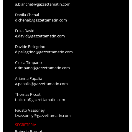
a.bianchet@gazzettamatin.com
Danila Chenal
d.chenal@gazzettamatin.com
Erika David
e.david@gazzettamatin.com
Davide Pellegrino
d.pellegrino@gazzettamatin.com
Cinzia Timpano
c.timpano@gazzettamatin.com
Arianna Papalia
a.papalia@gazzettamatin.com
Thomas Piccot
t.piccot@gazzettamatin.com
Fausto Vassoney
f.vassoney@gazzettamatin.com
SEGRETERIA
Roberta Prodoti