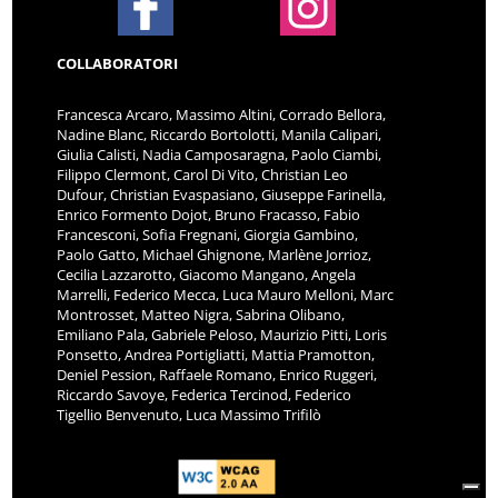
COLLABORATORI
Francesca Arcaro, Massimo Altini, Corrado Bellora,
Nadine Blanc, Riccardo Bortolotti, Manila Calipari,
Giulia Calisti, Nadia Camposaragna, Paolo Ciambi,
Filippo Clermont, Carol Di Vito, Christian Leo
Dufour, Christian Evaspasiano, Giuseppe Farinella,
Enrico Formento Dojot, Bruno Fracasso, Fabio
Francesconi, Sofia Fregnani, Giorgia Gambino,
Paolo Gatto, Michael Ghignone, Marlène Jorrioz,
Cecilia Lazzarotto, Giacomo Mangano, Angela
Marrelli, Federico Mecca, Luca Mauro Melloni, Marc
Montrosset, Matteo Nigra, Sabrina Olibano,
Emiliano Pala, Gabriele Peloso, Maurizio Pitti, Loris
Ponsetto, Andrea Portigliatti, Mattia Pramotton,
Deniel Pession, Raffaele Romano, Enrico Ruggeri,
Riccardo Savoye, Federica Tercinod, Federico
Tigellio Benvenuto, Luca Massimo Trifilò