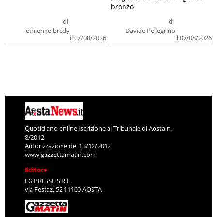
bronzo
di
di
ethienne bredy
Davide Pellegrino
il 07/08/2026
il 07/08/2026
Quotidiano online Iscrizione al Tribunale di Aosta n.
8/2012
Autorizzazione del 13/12/2012
www.gazzettamatin.com
Editore
LG PRESSE S.R.L.
via Festaz, 52 11100 AOSTA