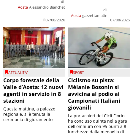
di
Aosta
Alessandro Bianchet
di
Aosta
gazzettamatin
il 07/08/2026
il 07/08/2026
ATTUALITA'
SPORT
Corpo forestale della
Ciclismo su pista:
Valle d’Aosta: 12 nuovi
Mélanie Bosonin si
agenti in servizio in 8
avvicina al podio ai
stazioni
Campionati Italiani
giovanili
Questa mattina, a palazzo
regionale, si è tenuta la
La portacolori del Cicli Fiorin
cerimonia di giuramento
ha concluso quinta nella gara
dell'omnium con 95 punti a 8
lunghezze dalla medaglia di