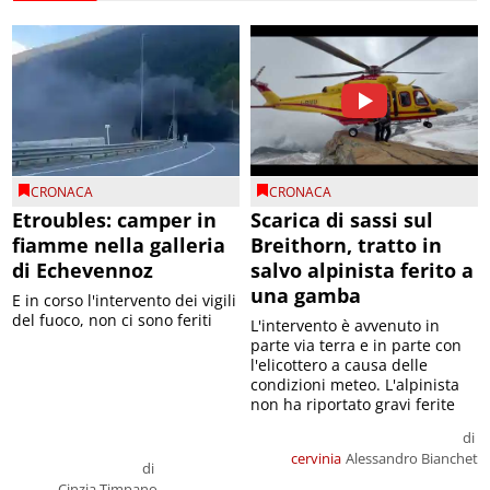
CRONACA
CRONACA
Etroubles: camper in
Scarica di sassi sul
fiamme nella galleria
Breithorn, tratto in
di Echevennoz
salvo alpinista ferito a
una gamba
E in corso l'intervento dei vigili
del fuoco, non ci sono feriti
L'intervento è avvenuto in
parte via terra e in parte con
l'elicottero a causa delle
condizioni meteo. L'alpinista
non ha riportato gravi ferite
di
cervinia
Alessandro Bianchet
di
Cinzia Timpano