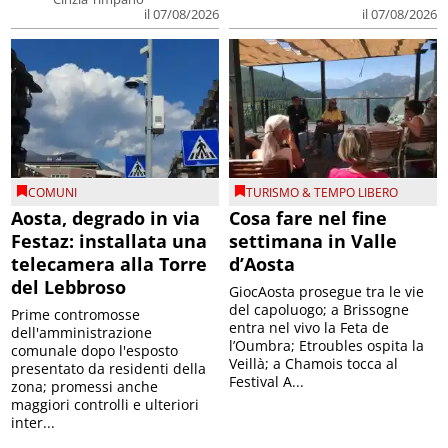
il 07/08/2026
il 07/08/2026
COMUNI
TURISMO & TEMPO LIBERO
Aosta, degrado in via
Cosa fare nel fine
Festaz: installata una
settimana in Valle
telecamera alla Torre
d’Aosta
del Lebbroso
GiocAosta prosegue tra le vie
del capoluogo; a Brissogne
Prime contromosse
entra nel vivo la Feta de
dell'amministrazione
l’Oumbra; Etroubles ospita la
comunale dopo l'esposto
Veillà; a Chamois tocca al
presentato da residenti della
Festival A...
zona; promessi anche
maggiori controlli e ulteriori
inter...