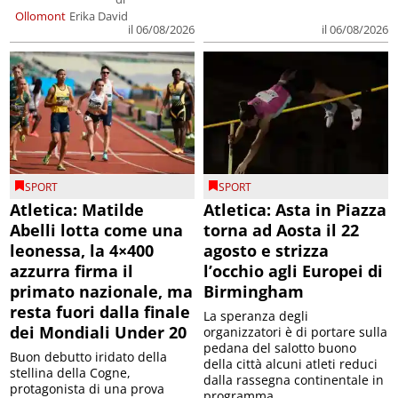
Ollomont
Erika David
il 06/08/2026
il 06/08/2026
SPORT
SPORT
Atletica: Matilde
Atletica: Asta in Piazza
Abelli lotta come una
torna ad Aosta il 22
leonessa, la 4×400
agosto e strizza
azzurra firma il
l’occhio agli Europei di
primato nazionale, ma
Birmingham
resta fuori dalla finale
La speranza degli
dei Mondiali Under 20
organizzatori è di portare sulla
pedana del salotto buono
Buon debutto iridato della
della città alcuni atleti reduci
stellina della Cogne,
dalla rassegna continentale in
protagonista di una prova
programma ...