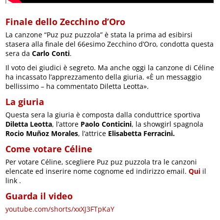
Finale dello Zecchino d’Oro
La canzone “Puz puz puzzola” è stata la prima ad esibirsi
stasera alla finale del 66esimo Zecchino d’Oro, condotta questa
sera da
Carlo Conti
.
Il voto dei giudici è segreto. Ma anche oggi la canzone di Céline
ha incassato l’apprezzamento della giuria. «È un messaggio
bellissimo – ha commentato Diletta Leotta».
La giuria
Questa sera la giuria è composta dalla conduttrice sportiva
Diletta Leotta
, l’attore
Paolo Conticini
, la showgirl spagnola
Rocio Muñoz Morales
, l’attrice
Elisabetta Ferracini.
Come votare Céline
Per votare Céline, scegliere Puz puz puzzola tra le canzoni
elencate ed inserire nome cognome ed indirizzo email.
Qui
il
link .
Guarda il video
youtube.com/shorts/xxXJ3FTpKaY