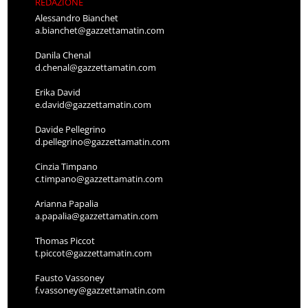
REDAZIONE
Alessandro Bianchet
a.bianchet@gazzettamatin.com
Danila Chenal
d.chenal@gazzettamatin.com
Erika David
e.david@gazzettamatin.com
Davide Pellegrino
d.pellegrino@gazzettamatin.com
Cinzia Timpano
c.timpano@gazzettamatin.com
Arianna Papalia
a.papalia@gazzettamatin.com
Thomas Piccot
t.piccot@gazzettamatin.com
Fausto Vassoney
f.vassoney@gazzettamatin.com