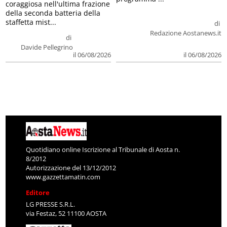
coraggiosa nell'ultima frazione
della seconda batteria della
staffetta mist...
di
Redazione Aostanews.it
di
Davide Pellegrino
il 06/08/2026
il 06/08/2026
Quotidiano online Iscrizione al Tribunale di Aosta n.
8/2012
Autorizzazione del 13/12/2012
www.gazzettamatin.com
Editore
LG PRESSE S.R.L.
via Festaz, 52 11100 AOSTA