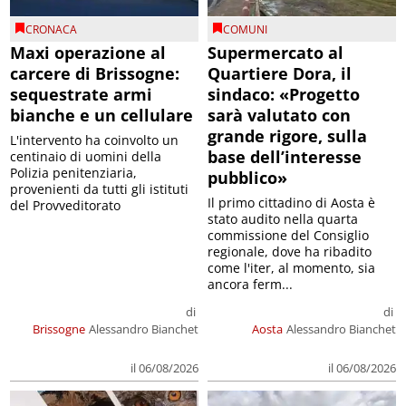
CRONACA
COMUNI
Maxi operazione al
Supermercato al
carcere di Brissogne:
Quartiere Dora, il
sequestrate armi
sindaco: «Progetto
bianche e un cellulare
sarà valutato con
grande rigore, sulla
L'intervento ha coinvolto un
base dell’interesse
centinaio di uomini della
Polizia penitenziaria,
pubblico»
provenienti da tutti gli istituti
Il primo cittadino di Aosta è
del Provveditorato
stato audito nella quarta
commissione del Consiglio
regionale, dove ha ribadito
come l'iter, al momento, sia
ancora ferm...
di
di
Brissogne
Alessandro Bianchet
Aosta
Alessandro Bianchet
il 06/08/2026
il 06/08/2026