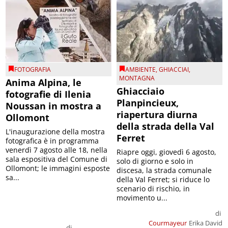
FOTOGRAFIA
AMBIENTE
,
GHIACCIAI
,
MONTAGNA
Anima Alpina, le
Ghiacciaio
fotografie di Ilenia
Planpincieux,
Noussan in mostra a
riapertura diurna
Ollomont
della strada della Val
L'inaugurazione della mostra
Ferret
fotografica è in programma
venerdì 7 agosto alle 18, nella
Riapre oggi, giovedì 6 agosto,
sala espositiva del Comune di
solo di giorno e solo in
Ollomont; le immagini esposte
discesa, la strada comunale
sa...
della Val Ferret; si riduce lo
scenario di rischio, in
movimento u...
di
Courmayeur
Erika David
di