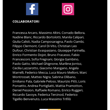
COLLABORATORI
Francesca Arcaro, Massimo Altini, Corrado Bellora,
Nadine Blanc, Riccardo Bortolotti, Manila Calipari,
Giulia Calisti, Nadia Camposaragna, Paolo Ciambi,
Filippo Clermont, Carol Di Vito, Christian Leo
Dufour, Christian Evaspasiano, Giuseppe Farinella,
Enrico Formento Dojot, Bruno Fracasso, Fabio
Francesconi, Sofia Fregnani, Giorgia Gambino,
Paolo Gatto, Michael Ghignone, Marlène Jorrioz,
Cecilia Lazzarotto, Giacomo Mangano, Angela
Marrelli, Federico Mecca, Luca Mauro Melloni, Marc
Montrosset, Matteo Nigra, Sabrina Olibano,
Emiliano Pala, Gabriele Peloso, Maurizio Pitti, Loris
Ponsetto, Andrea Portigliatti, Mattia Pramotton,
Deniel Pession, Raffaele Romano, Enrico Ruggeri,
Riccardo Savoye, Federica Tercinod, Federico
Tigellio Benvenuto, Luca Massimo Trifilò