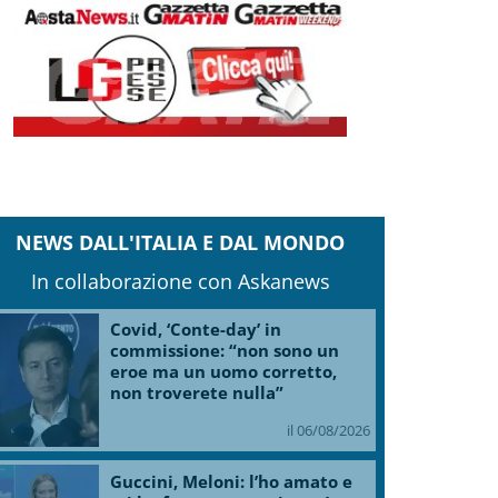
NEWS DALL'ITALIA E DAL MONDO
In collaborazione con Askanews
Covid, ‘Conte-day’ in
commissione: “non sono un
eroe ma un uomo corretto,
non troverete nulla”
il 06/08/2026
Guccini, Meloni: l’ho amato e