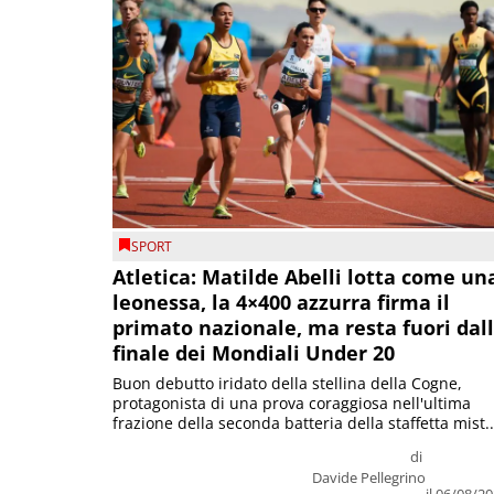
SPORT
Atletica: Matilde Abelli lotta come un
leonessa, la 4×400 azzurra firma il
primato nazionale, ma resta fuori dal
finale dei Mondiali Under 20
Buon debutto iridato della stellina della Cogne,
protagonista di una prova coraggiosa nell'ultima
frazione della seconda batteria della staffetta mist..
di
Davide Pellegrino
il 06/08/2