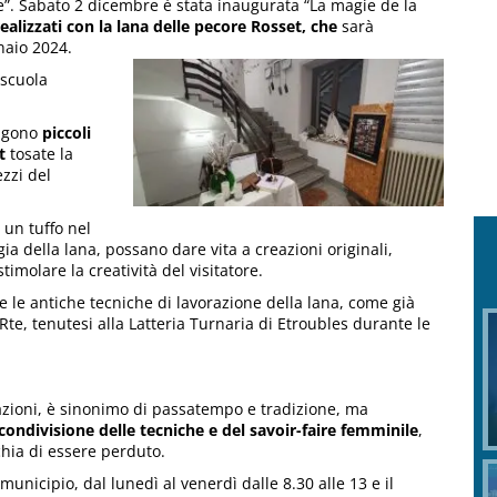
e”. Sabato 2 dicembre è stata inaugurata “La magie de la
realizzati con la lana delle pecore Rosset, che
sarà
nnaio 2024.
 scuola
ongono
piccoli
t
tosate la
zzi del
 un tuffo nel
ia della lana, possano dare vita a creazioni originali,
imolare la creatività del visitatore.
re le antiche tecniche di lavorazione della lana, come già
Rte, tenutesi alla Latteria Turnaria di Etroubles durante le
razioni, è sinonimo di passatempo e tradizione, ma
ondivisione delle tecniche e del savoir-faire femminile
,
hia di essere perduto.
 municipio, dal lunedì al venerdì dalle 8.30 alle 13 e il