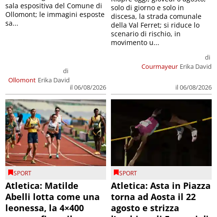
sala espositiva del Comune di
solo di giorno e solo in
Ollomont; le immagini esposte
discesa, la strada comunale
sa...
della Val Ferret; si riduce lo
scenario di rischio, in
movimento u...
di
Courmayeur
Erika David
di
Ollomont
Erika David
il 06/08/2026
il 06/08/2026
SPORT
SPORT
Atletica: Matilde
Atletica: Asta in Piazza
Abelli lotta come una
torna ad Aosta il 22
leonessa, la 4×400
agosto e strizza