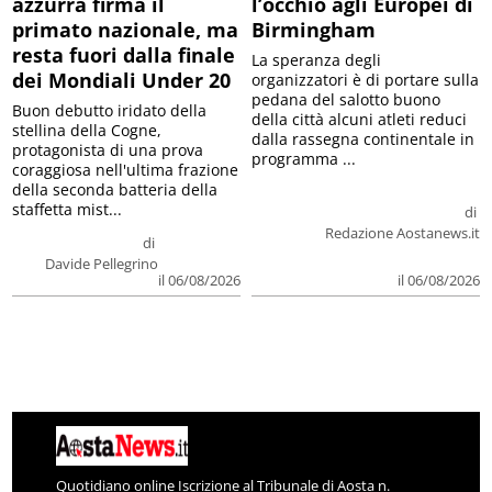
azzurra firma il
l’occhio agli Europei di
primato nazionale, ma
Birmingham
resta fuori dalla finale
La speranza degli
dei Mondiali Under 20
organizzatori è di portare sulla
pedana del salotto buono
Buon debutto iridato della
della città alcuni atleti reduci
stellina della Cogne,
dalla rassegna continentale in
protagonista di una prova
programma ...
coraggiosa nell'ultima frazione
della seconda batteria della
staffetta mist...
di
Redazione Aostanews.it
di
Davide Pellegrino
il 06/08/2026
il 06/08/2026
Quotidiano online Iscrizione al Tribunale di Aosta n.