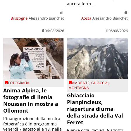
ancora ferm...
di
di
Brissogne
Alessandro Bianchet
Aosta
Alessandro Bianchet
il 06/08/2026
il 06/08/2026
FOTOGRAFIA
AMBIENTE
,
GHIACCIAI
,
MONTAGNA
Anima Alpina, le
Ghiacciaio
fotografie di Ilenia
Planpincieux,
Noussan in mostra a
riapertura diurna
Ollomont
della strada della Val
L'inaugurazione della mostra
Ferret
fotografica è in programma
venerdì 7 agosto alle 18, nella
Riapre oggi, giovedì 6 agosto,