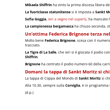
Mikaela Shiffrin
ha vinto la prima discesa libera de
La fuoriclasse statunitense
si è imposta a
Sankt Mo
Sofia Goggia
,
ieri a segno nel superG
, ha mancato l
La campionessa bergamasca
ha chiuso seconda, st
Un’ottima Federica Brignone terza nel
Molto bene
Federica Brignone
, scesa con il numero 
tracciato.
La Tigre di La Salle
, che ieri si è giocata il podio co
Shiffrin
.
Brignone
ha centrato il podio numero 60 della carr
Domani la tappa di
Sankt Moritz
si ch
La tappa di Coppa del Mondo di
Sankt Moritz
si ch
Alla 10.30, sempre sulla
Corviglia
, è in programma 
(d.p.)