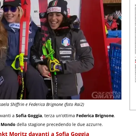
kaela Shiffrin e Federica Brignone (foto Rai2)
vanti a
Sofia Goggia
, terza un’ottima
Federica Brignone
.
l Mondo
della stagione precedendo le due azzurre.
ankt Moritz davanti a Sofia Goggia