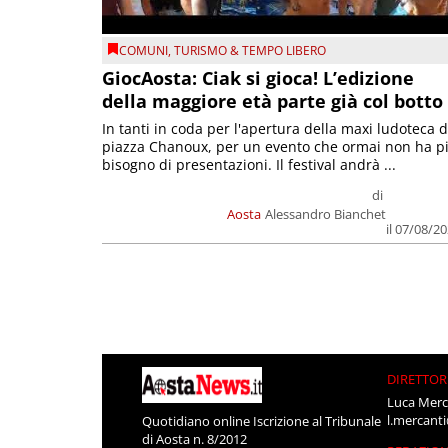
COMUNI
,
TURISMO & TEMPO LIBERO
GiocAosta: Ciak si gioca! L’edizione
della maggiore età parte già col botto
In tanti in coda per l'apertura della maxi ludoteca d
piazza Chanoux, per un evento che ormai non ha p
bisogno di presentazioni. Il festival andrà ...
di
Aosta
Alessandro Bianchet
il 07/08/2
DIRETTOR
Luca Merc
l.mercant
Quotidiano online Iscrizione al Tribunale
di Aosta n. 8/2012