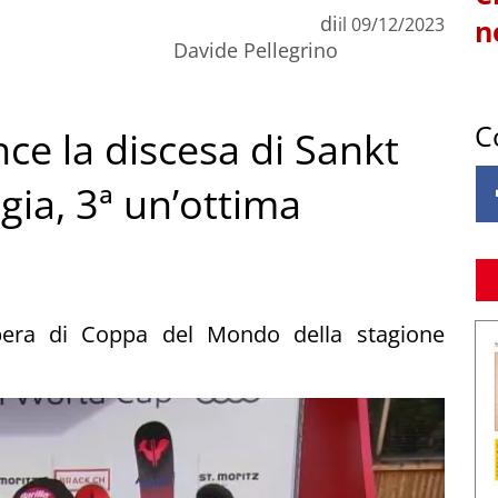
di
il
09/12/2023
n
Davide Pellegrino
C
ince la discesa di Sankt
gia, 3ª un’ottima
ibera di Coppa del Mondo della stagione