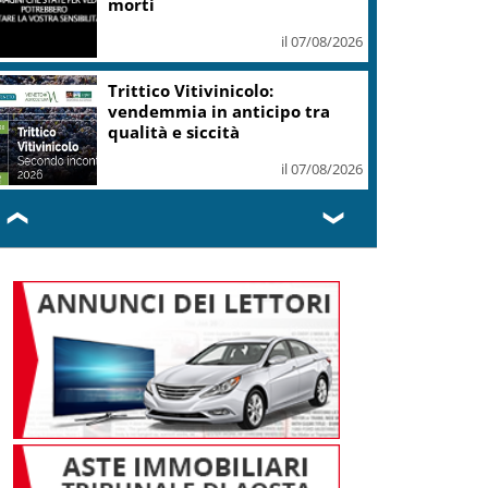
Schengen o ci saranno
conseguenze
il 07/08/2026
Caldo in leggero calo: domani
e domenica 19 città in “bollino
rosso”
il 07/08/2026
❮
❯