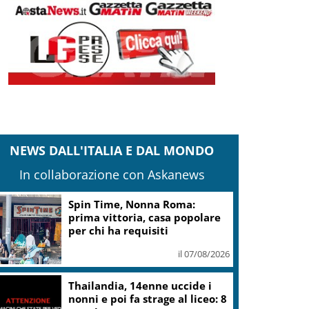
NEWS DALL'ITALIA E DAL MONDO
In collaborazione con Askanews
Camera,Opposizioni a
Fontana: sanzioni a Bignami
per offese a Scalfaro
il 07/08/2026
Ultimatum della Spagna
all’Italia: revochi lo stop a