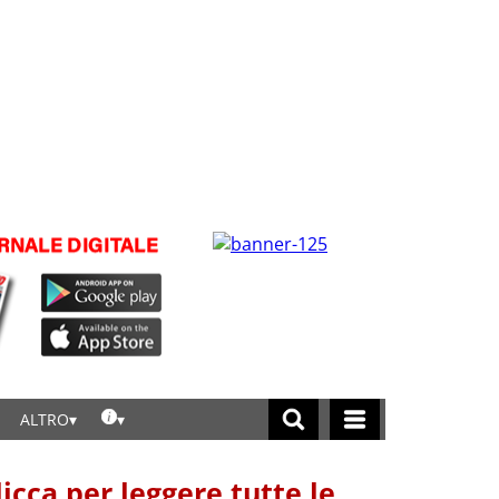
ALTRO
licca per leggere tutte le