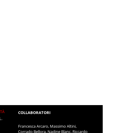
ITÀ
COLLABORATORI
L.
Francesca Arcaro, Massimo Altini,
Corrado Bellora, Nadine Blanc, Riccardo