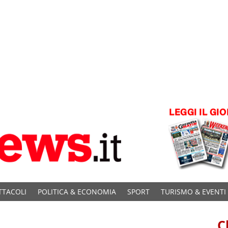
TTACOLI
POLITICA & ECONOMIA
SPORT
TURISMO & EVENTI
C