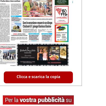
Clicca e scarica la copia