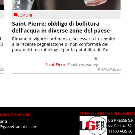
COMUNI
Saint-Pierre: obbligo di bollitura
dell’acqua in diverse zone del paese
i
Rimane in vigore l'ordinanza, necessaria in seguito
iù
alla recente segnalazione di non conformità dei
parametri microbiologici per la potabilità dell'ac...
di
Saint-Pierre
Fausto Vassoney
026
il 07/08/2026
CONCESSIONARIA DI PUBBLIC
E RESPONSABILE
LG PRESSE S.R.
anti
via Festaz, 52
i@gazzettamatin.com
11100 AOSTA