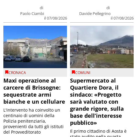
di
di
Paolo Ciambi
Davide Pellegrino
il 07/08/2026
il 07/08/2026
CRONACA
COMUNI
Maxi operazione al
Supermercato al
carcere di Brissogne:
Quartiere Dora, il
sequestrate armi
sindaco: «Progetto
bianche e un cellulare
sarà valutato con
grande rigore, sulla
L'intervento ha coinvolto un
base dell’interesse
centinaio di uomini della
Polizia penitenziaria,
pubblico»
provenienti da tutti gli istituti
Il primo cittadino di Aosta è
del Provveditorato
stato audito nella quarta