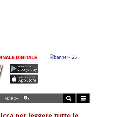
ALTRO
licca per leggere tutte le