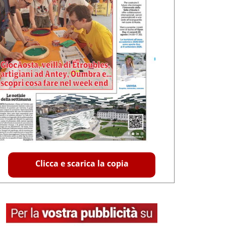
Clicca e scarica la copia