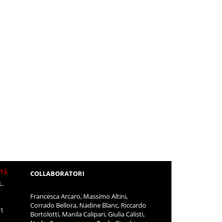
ITÀ
COLLABORATORI
L.
Francesca Arcaro, Massimo Altini,
Corrado Bellora, Nadine Blanc, Riccardo
11
Bortolotti, Manila Calipari, Giulia Calisti,