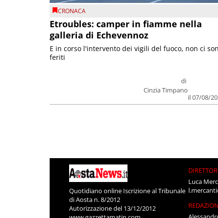
CRONACA
Etroubles: camper in fiamme nella
galleria di Echevennoz
E in corso l'intervento dei vigili del fuoco, non ci so
feriti
di
Cinzia Timpano
il 07/08/2
DIRETTOR
Luca Merc
l.mercant
Quotidiano online Iscrizione al Tribunale
di Aosta n. 8/2012
REDAZIO
Autorizzazione del 13/12/2012
Alessandr
www.gazzettamatin.com