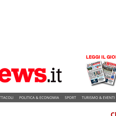
TTACOLI
POLITICA & ECONOMIA
SPORT
TURISMO & EVENTI
C