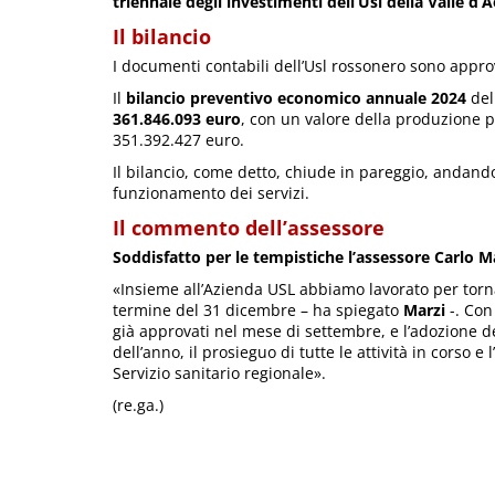
triennale degli investimenti dell’Usl della Valle d’
Il bilancio
I documenti contabili dell’Usl rossonero sono approv
Il
bilancio preventivo economico annuale 2024
del
361.846.093 euro
, con un valore della produzione p
351.392.427 euro.
Il bilancio, come detto, chiude in pareggio, andando a 
funzionamento dei servizi.
Il commento dell’assessore
Soddisfatto per le tempistiche l’assessore Carlo Ma
«Insieme all’Azienda USL abbiamo lavorato per torna
termine del 31 dicembre – ha spiegato
Marzi
-. Con 
già approvati nel mese di settembre, e l’adozione de
dell’anno, il prosieguo di tutte le attività in corso 
Servizio sanitario regionale».
(re.ga.)