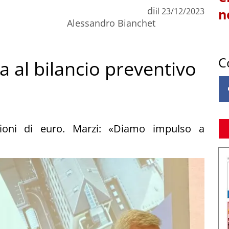
di
il
23/12/2023
n
Alessandro Bianchet
C
ra al bilancio preventivo
ioni di euro. Marzi: «Diamo impulso a