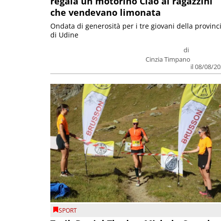
regala un motorino Ciao ai ragazzini
che vendevano limonata
Ondata di generosità per i tre giovani della provinc
di Udine
di
Cinzia Timpano
il 08/08/2
SPORT