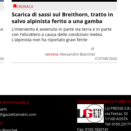
CRONACA
Scarica di sassi sul Breithorn, tratto in
salvo alpinista ferito a una gamba
no
L'intervento è avvenuto in parte via terra e in parte
con l'elicottero a causa delle condizioni meteo.
L'alpinista non ha riportato gravi ferite
di
cervinia
Alessandro Bianchet
026
il 07/08/2026
CONCESSIONARIA DI PUBBLIC
E RESPONSABILE
LG PRESSE S.R.
anti
via Festaz, 52
i@gazzettamatin.com
11100 AOSTA
NE
Tel: 0165.2317
Fax: 0165.1820141
o Bianchet