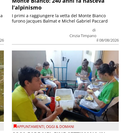
Monte Bianco: 240 anni fa nasceva
l’alpinismo
ia
I primi a raggiungere la vetta del Monte Bianco
furono Jacques Balmat e Michel Gabriel Paccard
di
Cinzia Timpano
026
il 08/08/2026
APPUNTAMENTI
,
OGGI & DOMANI