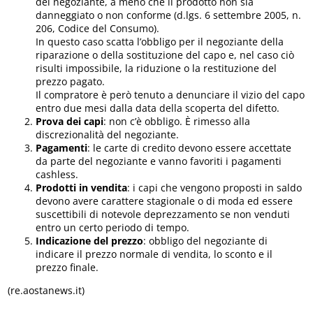
del negoziante, a meno che il prodotto non sia
danneggiato o non conforme (d.lgs. 6 settembre 2005, n.
206, Codice del Consumo).
In questo caso scatta l’obbligo per il negoziante della
riparazione o della sostituzione del capo e, nel caso ciò
risulti impossibile, la riduzione o la restituzione del
prezzo pagato.
Il compratore è però tenuto a denunciare il vizio del capo
entro due mesi dalla data della scoperta del difetto.
Prova dei capi
: non c’è obbligo. È rimesso alla
discrezionalità del negoziante.
Pagamenti
: le carte di credito devono essere accettate
da parte del negoziante e vanno favoriti i pagamenti
cashless.
Prodotti in vendita
: i capi che vengono proposti in saldo
devono avere carattere stagionale o di moda ed essere
suscettibili di notevole deprezzamento se non venduti
entro un certo periodo di tempo.
Indicazione del prezzo
: obbligo del negoziante di
indicare il prezzo normale di vendita, lo sconto e il
prezzo finale.
(re.aostanews.it)