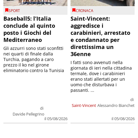
SPORT
CRONACA
Baseball5: l’Italia
Saint-Vincent:
conclude al quinto
aggredisce i
posto i Giochi del
carabinieri, arrestato
Mediterraneo
e condannato per
direttissima un
Gli azzurri sono stati sconfitti
36enne
nei quarti di finale dalla
Turchia, pagando a caro
I fatti sono avvenuti nella
prezzo il ko nel girone
giornata di ieri nella cittadina
eliminatorio contro la Tunisia
termale, dove i carabinieri
erano stati allertati per un
uomo che disturbava i
passanti. ...
di
Saint-Vincent
Alessandro Bianchet
di
Davide Pellegrino
il 05/08/2026
il 05/08/2026