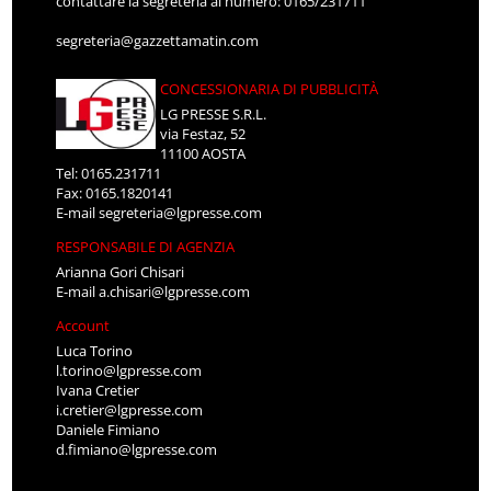
contattare la segreteria al numero: 0165/231711
segreteria@gazzettamatin.com
CONCESSIONARIA DI PUBBLICITÀ
LG PRESSE S.R.L.
via Festaz, 52
11100 AOSTA
Tel: 0165.231711
Fax: 0165.1820141
E-mail
segreteria@lgpresse.com
RESPONSABILE DI AGENZIA
Arianna Gori Chisari
E-mail
a.chisari@lgpresse.com
Account
Luca Torino
l.torino@lgpresse.com
Ivana Cretier
i.cretier@lgpresse.com
Daniele Fimiano
d.fimiano@lgpresse.com