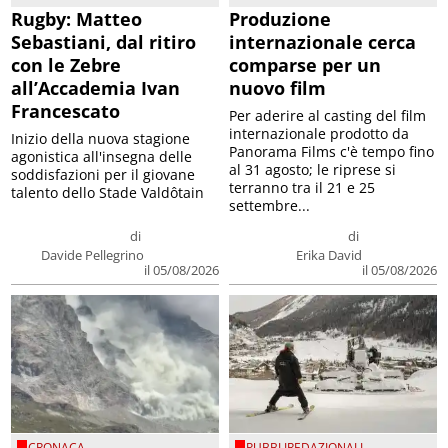
Rugby: Matteo
Produzione
Sebastiani, dal ritiro
internazionale cerca
con le Zebre
comparse per un
all’Accademia Ivan
nuovo film
Francescato
Per aderire al casting del film
internazionale prodotto da
Inizio della nuova stagione
Panorama Films c'è tempo fino
agonistica all'insegna delle
al 31 agosto; le riprese si
soddisfazioni per il giovane
terranno tra il 21 e 25
talento dello Stade Valdôtain
settembre...
di
di
Davide Pellegrino
Erika David
il 05/08/2026
il 05/08/2026
CRONACA
PUBBLIREDAZIONALI