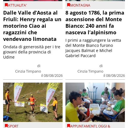
ATTUALITA'
MONTAGNA
Dalle Valle d’Aosta al
8 agosto 1786, la prima
Friuli: Henry regala un
ascensione del Monte
motorino Ciao ai
Bianco: 240 anni fa
ragazzini che
nasceva l’alpinismo
vendevano limonata
I primi a raggiungere la vetta
del Monte Bianco furono
Ondata di generosità per i tre
Jacques Balmat e Michel
giovani della provincia di
Gabriel Paccard
Udine
di
di
Cinzia Timpano
Cinzia Timpano
il 08/08/2026
il 08/08/2026
SPORT
APPUNTAMENTI
,
OGGI &