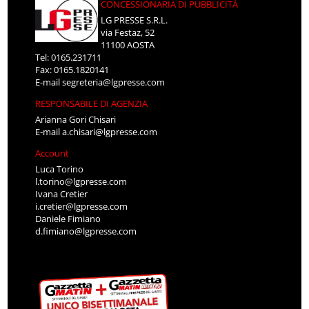
CONCESSIONARIA DI PUBBLICITÀ
LG PRESSE S.R.L.
via Festaz, 52
11100 AOSTA
Tel: 0165.231711
Fax: 0165.1820141
E-mail
segreteria@lgpresse.com
RESPONSABILE DI AGENZIA
Arianna Gori Chisari
E-mail
a.chisari@lgpresse.com
Account
Luca Torino
l.torino@lgpresse.com
Ivana Cretier
i.cretier@lgpresse.com
Daniele Fimiano
d.fimiano@lgpresse.com