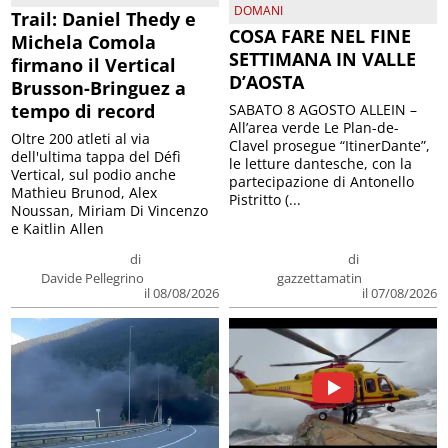
DOMANI
Trail: Daniel Thedy e
COSA FARE NEL FINE
Michela Comola
SETTIMANA IN VALLE
firmano il Vertical
D’AOSTA
Brusson-Bringuez a
tempo di record
SABATO 8 AGOSTO ALLEIN –
All’area verde Le Plan-de-
Oltre 200 atleti al via
Clavel prosegue “ItinerDante”,
dell'ultima tappa del Défì
le letture dantesche, con la
Vertical, sul podio anche
partecipazione di Antonello
Mathieu Brunod, Alex
Pistritto (...
Noussan, Miriam Di Vincenzo
e Kaitlin Allen
di
di
Davide Pellegrino
gazzettamatin
il 08/08/2026
il 07/08/2026