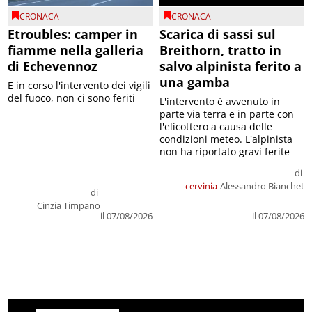
CRONACA
CRONACA
Etroubles: camper in
Scarica di sassi sul
fiamme nella galleria
Breithorn, tratto in
di Echevennoz
salvo alpinista ferito a
una gamba
E in corso l'intervento dei vigili
del fuoco, non ci sono feriti
L'intervento è avvenuto in
parte via terra e in parte con
l'elicottero a causa delle
condizioni meteo. L'alpinista
non ha riportato gravi ferite
di
cervinia
Alessandro Bianchet
di
Cinzia Timpano
il 07/08/2026
il 07/08/2026