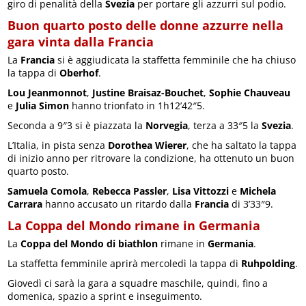
giro di penalità della
Svezia
per portare gli azzurri sul podio.
Buon quarto posto delle donne azzurre nella
gara vinta dalla Francia
La
Francia
si è aggiudicata la staffetta femminile che ha chiuso
la tappa di
Oberhof
.
Lou Jeanmonnot
,
Justine Braisaz-Bouchet
,
Sophie Chauveau
e
Julia Simon
hanno trionfato in 1h12’42″5.
Seconda a 9″3 si è piazzata la
Norvegia
, terza a 33″5 la
Svezia
.
L’Italia, in pista senza
Dorothea Wierer
, che ha saltato la tappa
di inizio anno per ritrovare la condizione, ha ottenuto un buon
quarto posto.
Samuela Comola
,
Rebecca Passler
,
Lisa Vittozzi
e
Michela
Carrara
hanno accusato un ritardo dalla
Francia
di 3’33″9.
La Coppa del Mondo rimane in Germania
La
Coppa del Mondo di biathlon
rimane in
Germania
.
La staffetta femminile aprirà mercoledì la tappa di
Ruhpolding
.
Giovedì ci sarà la gara a squadre maschile, quindi, fino a
domenica, spazio a sprint e inseguimento.