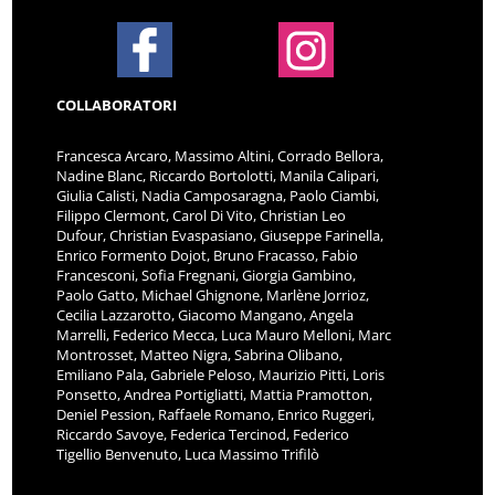
COLLABORATORI
Francesca Arcaro, Massimo Altini, Corrado Bellora,
Nadine Blanc, Riccardo Bortolotti, Manila Calipari,
Giulia Calisti, Nadia Camposaragna, Paolo Ciambi,
Filippo Clermont, Carol Di Vito, Christian Leo
Dufour, Christian Evaspasiano, Giuseppe Farinella,
Enrico Formento Dojot, Bruno Fracasso, Fabio
Francesconi, Sofia Fregnani, Giorgia Gambino,
Paolo Gatto, Michael Ghignone, Marlène Jorrioz,
Cecilia Lazzarotto, Giacomo Mangano, Angela
Marrelli, Federico Mecca, Luca Mauro Melloni, Marc
Montrosset, Matteo Nigra, Sabrina Olibano,
Emiliano Pala, Gabriele Peloso, Maurizio Pitti, Loris
Ponsetto, Andrea Portigliatti, Mattia Pramotton,
Deniel Pession, Raffaele Romano, Enrico Ruggeri,
Riccardo Savoye, Federica Tercinod, Federico
Tigellio Benvenuto, Luca Massimo Trifilò