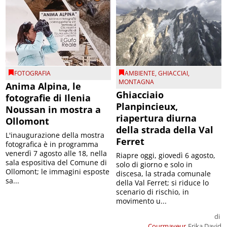
FOTOGRAFIA
AMBIENTE
,
GHIACCIAI
,
MONTAGNA
Anima Alpina, le
Ghiacciaio
fotografie di Ilenia
Planpincieux,
Noussan in mostra a
riapertura diurna
Ollomont
della strada della Val
L'inaugurazione della mostra
Ferret
fotografica è in programma
venerdì 7 agosto alle 18, nella
Riapre oggi, giovedì 6 agosto,
sala espositiva del Comune di
solo di giorno e solo in
Ollomont; le immagini esposte
discesa, la strada comunale
sa...
della Val Ferret; si riduce lo
scenario di rischio, in
movimento u...
di
Courmayeur
Erika David