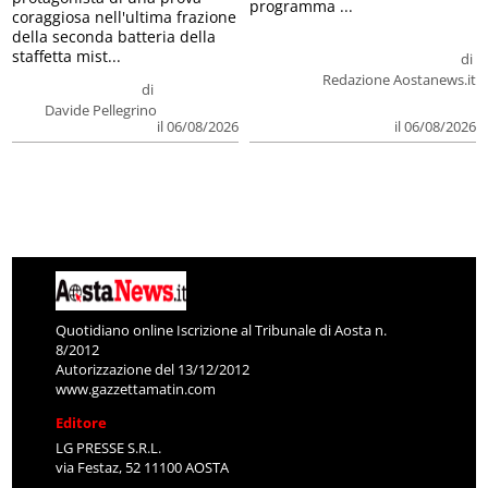
programma ...
coraggiosa nell'ultima frazione
della seconda batteria della
staffetta mist...
di
Redazione Aostanews.it
di
Davide Pellegrino
il 06/08/2026
il 06/08/2026
Quotidiano online Iscrizione al Tribunale di Aosta n.
8/2012
Autorizzazione del 13/12/2012
www.gazzettamatin.com
Editore
LG PRESSE S.R.L.
via Festaz, 52 11100 AOSTA