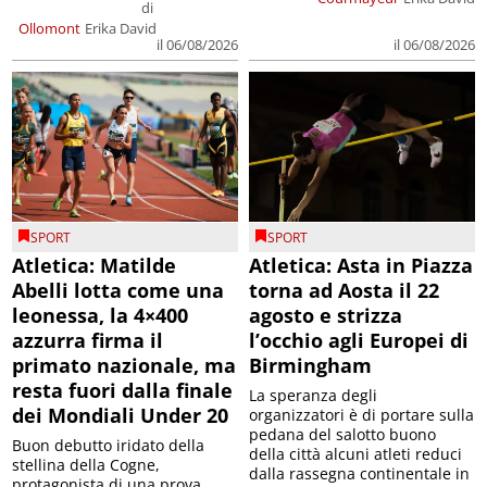
di
Ollomont
Erika David
il 06/08/2026
il 06/08/2026
SPORT
SPORT
Atletica: Matilde
Atletica: Asta in Piazza
Abelli lotta come una
torna ad Aosta il 22
leonessa, la 4×400
agosto e strizza
azzurra firma il
l’occhio agli Europei di
primato nazionale, ma
Birmingham
resta fuori dalla finale
La speranza degli
dei Mondiali Under 20
organizzatori è di portare sulla
pedana del salotto buono
Buon debutto iridato della
della città alcuni atleti reduci
stellina della Cogne,
dalla rassegna continentale in
protagonista di una prova