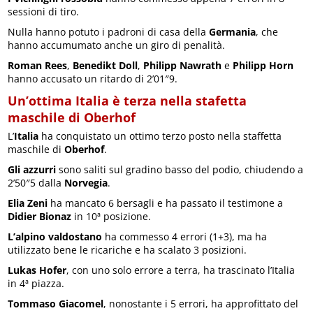
sessioni di tiro.
Nulla hanno potuto i padroni di casa della
Germania
, che
hanno accumumato anche un giro di penalità.
Roman Rees
,
Benedikt Doll
,
Philipp Nawrath
e
Philipp Horn
hanno accusato un ritardo di 2’01″9.
Un’ottima Italia è terza nella stafetta
maschile di Oberhof
L’
Italia
ha conquistato un ottimo terzo posto nella staffetta
maschile di
Oberhof
.
Gli azzurri
sono saliti sul gradino basso del podio, chiudendo a
2’50″5 dalla
Norvegia
.
Elia Zeni
ha mancato 6 bersagli e ha passato il testimone a
Didier Bionaz
in 10ª posizione.
L’alpino valdostano
ha commesso 4 errori (1+3), ma ha
utilizzato bene le ricariche e ha scalato 3 posizioni.
Lukas Hofer
, con uno solo errore a terra, ha trascinato l’Italia
in 4ª piazza.
Tommaso Giacomel
, nonostante i 5 errori, ha approfittato del