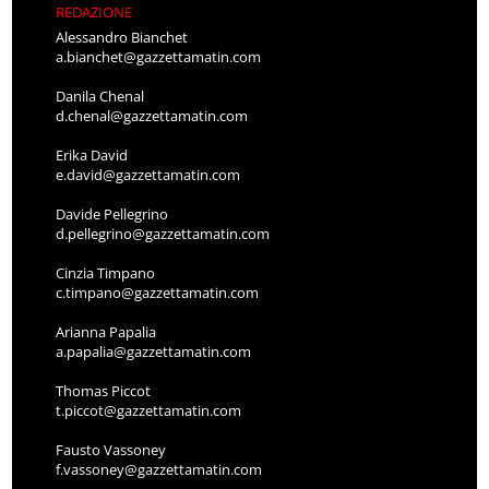
REDAZIONE
Alessandro Bianchet
a.bianchet@gazzettamatin.com
Danila Chenal
d.chenal@gazzettamatin.com
Erika David
e.david@gazzettamatin.com
Davide Pellegrino
d.pellegrino@gazzettamatin.com
Cinzia Timpano
c.timpano@gazzettamatin.com
Arianna Papalia
a.papalia@gazzettamatin.com
Thomas Piccot
t.piccot@gazzettamatin.com
Fausto Vassoney
f.vassoney@gazzettamatin.com