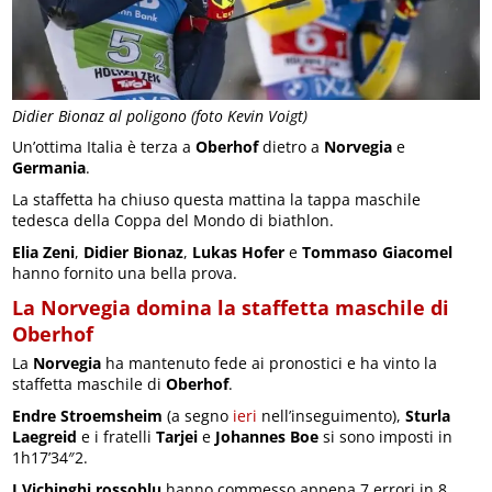
Didier Bionaz al poligono (foto Kevin Voigt)
Un’ottima Italia è terza a
Oberhof
dietro a
Norvegia
e
Germania
.
La staffetta ha chiuso questa mattina la tappa maschile
tedesca della Coppa del Mondo di biathlon.
Elia Zeni
,
Didier Bionaz
,
Lukas Hofer
e
Tommaso Giacomel
hanno fornito una bella prova.
La Norvegia domina la staffetta maschile di
Oberhof
La
Norvegia
ha mantenuto fede ai pronostici e ha vinto la
staffetta maschile di
Oberhof
.
Endre Stroemsheim
(a segno
ieri
nell’inseguimento),
Sturla
Laegreid
e i fratelli
Tarjei
e
Johannes Boe
si sono imposti in
1h17’34″2.
I Vichinghi rossoblu
hanno commesso appena 7 errori in 8