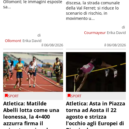
Ollomont; le immagini esposte
discesa, la strada comunale
sa...
della Val Ferret; si riduce lo
scenario di rischio, in
movimento u...
di
Courmayeur
Erika David
di
Ollomont
Erika David
il 06/08/2026
il 06/08/2026
SPORT
SPORT
Atletica: Matilde
Atletica: Asta in Piazza
Abelli lotta come una
torna ad Aosta il 22
leonessa, la 4×400
agosto e strizza
azzurra firma il
l’occhio agli Europei di