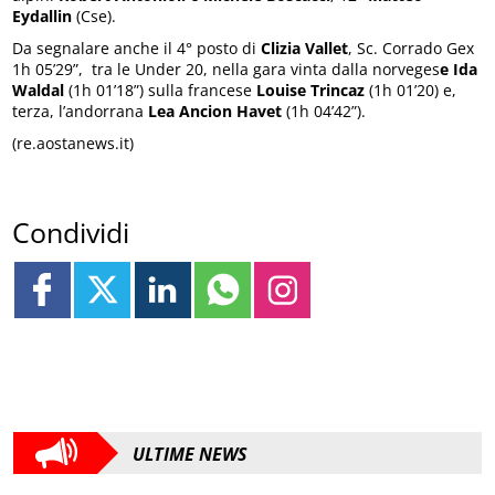
Eydallin
(Cse).
Da segnalare anche il 4° posto di
Clizia Vallet
, Sc. Corrado Gex
1h 05’29”, tra le Under 20, nella gara vinta dalla norveges
e Ida
Waldal
(1h 01’18”) sulla francese
Louise Trincaz
(1h 01’20) e,
terza, l’andorrana
Lea Ancion Havet
(1h 04’42”).
(re.aostanews.it)
Condividi
ULTIME NEWS