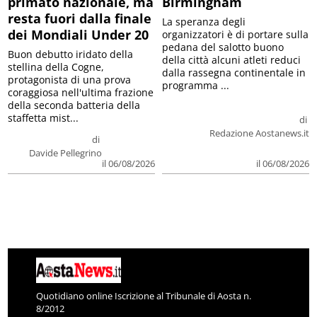
primato nazionale, ma
Birmingham
resta fuori dalla finale
La speranza degli
dei Mondiali Under 20
organizzatori è di portare sulla
pedana del salotto buono
Buon debutto iridato della
della città alcuni atleti reduci
stellina della Cogne,
dalla rassegna continentale in
protagonista di una prova
programma ...
coraggiosa nell'ultima frazione
della seconda batteria della
staffetta mist...
di
Redazione Aostanews.it
di
Davide Pellegrino
il 06/08/2026
il 06/08/2026
Quotidiano online Iscrizione al Tribunale di Aosta n.
8/2012