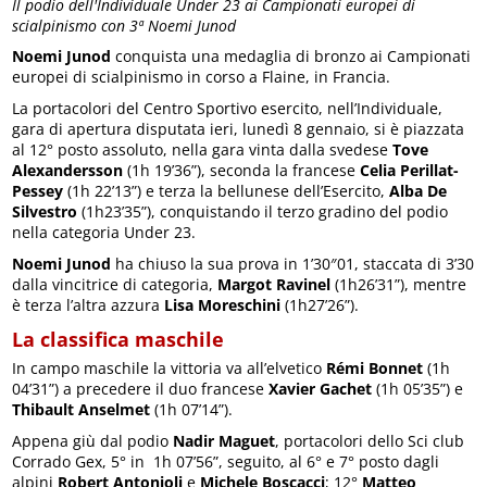
Il podio dell'Individuale Under 23 ai Campionati europei di
scialpinismo con 3ª Noemi Junod
Noemi Junod
conquista una medaglia di bronzo ai Campionati
europei di scialpinismo in corso a Flaine, in Francia.
La portacolori del Centro Sportivo esercito, nell’Individuale,
gara di apertura disputata ieri, lunedì 8 gennaio, si è piazzata
al 12° posto assoluto, nella gara vinta dalla svedese
Tove
Alexandersson
(1h 19’36”), seconda la francese
Celia Perillat-
Pessey
(1h 22’13”) e terza la bellunese dell’Esercito,
Alba De
Silvestro
(1h23’35”), conquistando il terzo gradino del podio
nella categoria Under 23.
Noemi Junod
ha chiuso la sua prova in 1’30″01, staccata di 3’30
dalla vincitrice di categoria,
Margot Ravinel
(1h26’31”), mentre
è terza l’altra azzura
Lisa Moreschini
(1h27’26”).
La classifica maschile
In campo maschile la vittoria va all’elvetico
Rémi Bonnet
(1h
04’31”) a precedere il duo francese
Xavier Gachet
(1h 05’35”) e
Thibault Anselmet
(1h 07’14”).
Appena giù dal podio
Nadir Maguet
, portacolori dello Sci club
Corrado Gex, 5° in 1h 07’56”, seguito, al 6° e 7° posto dagli
alpini
Robert Antonioli
e
Michele Boscacci
; 12°
Matteo