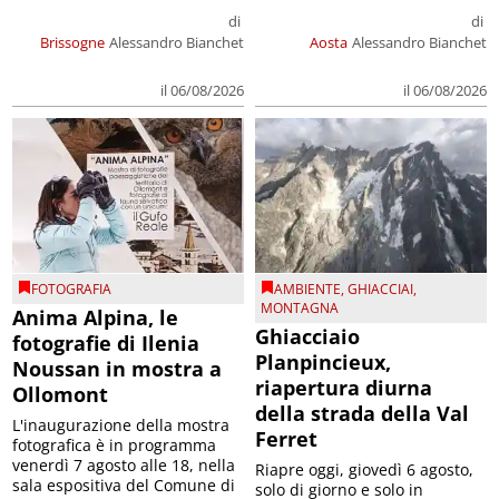
di
di
Brissogne
Alessandro Bianchet
Aosta
Alessandro Bianchet
il 06/08/2026
il 06/08/2026
FOTOGRAFIA
AMBIENTE
,
GHIACCIAI
,
MONTAGNA
Anima Alpina, le
Ghiacciaio
fotografie di Ilenia
Planpincieux,
Noussan in mostra a
riapertura diurna
Ollomont
della strada della Val
L'inaugurazione della mostra
Ferret
fotografica è in programma
venerdì 7 agosto alle 18, nella
Riapre oggi, giovedì 6 agosto,
sala espositiva del Comune di
solo di giorno e solo in