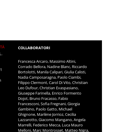
ITÀ
COLLABORATORI
L.
Francesca Arcaro, Massimo Altini,
Corrado Bellora, Nadine Blanc, Riccardo
11
Bortolotti, Manila Calipari, Giulia Calisti,
Nadia Camposaragna, Paolo Ciambi,
m
Filippo Clermont, Carol Di Vito, Christian
Leo Dufour, Christian Evaspasiano,
Giuseppe Farinella, Enrico Formento
Dojot, Bruno Fracasso, Fabio
Francesconi, Sofia Fregnani, Giorgia
Gambino, Paolo Gatto, Michael
Ghignone, Marlène Jorrioz, Cecilia
Lazzarotto, Giacomo Mangano, Angela
Marrelli, Federico Mecca, Luca Mauro
Melloni, Marc Montrosset, Matteo Nigra,