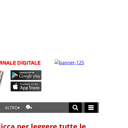
ALTRO
licca per leggere tutte le