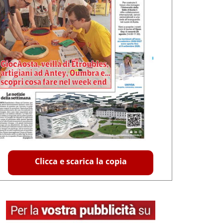
Clicca e scarica la copia