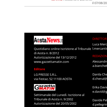
il 07/08/2
DIRETTOR
Luca Merc
l.mercant
Quotidiano online Iscrizione al Tribunale
di Aosta n. 8/2012
REDAZIO
Autorizzazione del 13/12/2012
Alessandr
www.gazzettamatin.com
a.bianche
Editore
Danila Ch
LG PRESSE S.R.L.
d.chenal@
via Festaz, 52 11100 AOSTA
Erika Davi
e.david@g
Settimanale del Lunedì. Iscrizione al
Tribunale di Aosta n. 9/2002
Davide Pel
Autorizzazione del 20/05/2002
d.pellegr