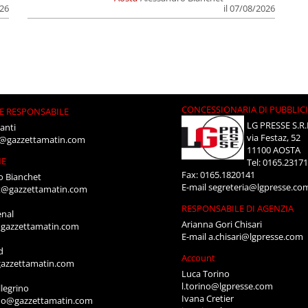
026
il 07/08/2026
CONCESSIONARIA DI PUBBLIC
E RESPONSABILE
LG PRESSE S.R.
anti
via Festaz, 52
i@gazzettamatin.com
11100 AOSTA
NE
Tel: 0165.2317
Fax: 0165.1820141
o Bianchet
E-mail
segreteria@lgpresse.co
t@gazzettamatin.com
RESPONSABILE DI AGENZIA
enal
Arianna Gori Chisari
gazzettamatin.com
E-mail
a.chisari@lgpresse.com
d
Account
azzettamatin.com
Luca Torino
l.torino@lgpresse.com
legrino
Ivana Cretier
ino@gazzettamatin.com