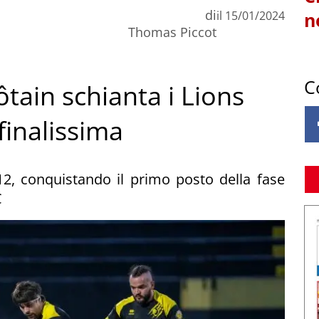
di
il
15/01/2024
n
Thomas Piccot
C
tain schianta i Lions
finalissima
12, conquistando il primo posto della fase
C