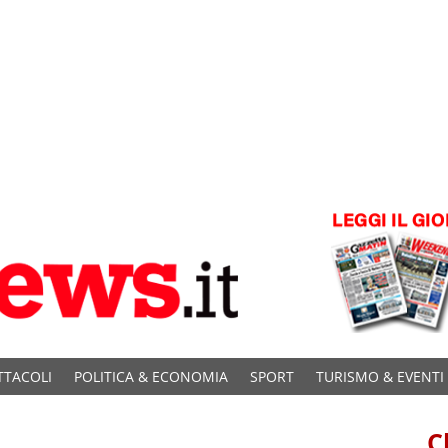
TTACOLI
POLITICA & ECONOMIA
SPORT
TURISMO & EVENTI
C