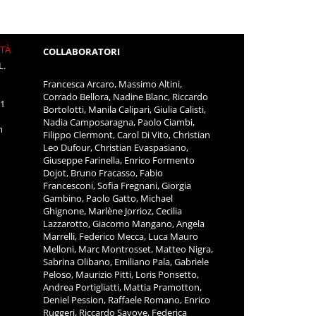
ITÀ
COLLABORATORI
L.
Francesca Arcaro, Massimo Altini,
Corrado Bellora, Nadine Blanc, Riccardo
11
Bortolotti, Manila Calipari, Giulia Calisti,
Nadia Camposaragna, Paolo Ciambi,
m
Filippo Clermont, Carol Di Vito, Christian
Leo Dufour, Christian Evaspasiano,
Giuseppe Farinella, Enrico Formento
Dojot, Bruno Fracasso, Fabio
Francesconi, Sofia Fregnani, Giorgia
Gambino, Paolo Gatto, Michael
Ghignone, Marlène Jorrioz, Cecilia
Lazzarotto, Giacomo Mangano, Angela
Marrelli, Federico Mecca, Luca Mauro
Melloni, Marc Montrosset, Matteo Nigra,
Sabrina Olibano, Emiliano Pala, Gabriele
Peloso, Maurizio Pitti, Loris Ponsetto,
Andrea Portigliatti, Mattia Pramotton,
Deniel Pession, Raffaele Romano, Enrico
Ruggeri, Riccardo Savoye, Federica