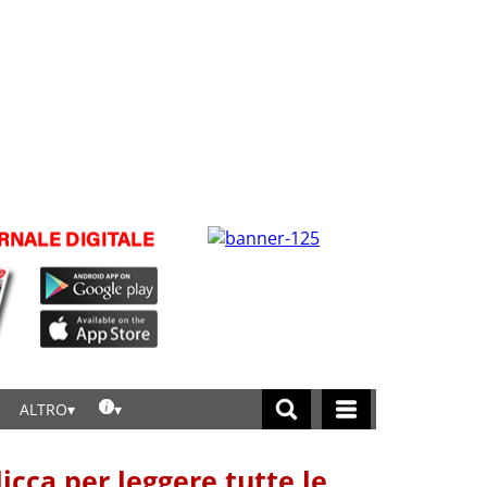
ALTRO
licca per leggere tutte le