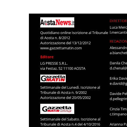
DIRETTOR
Luca Merc
l.mercant
Quotidiano online Iscrizione al Tribunale
di Aosta n. 8/2012
REDAZIO
Autorizzazione del 13/12/2012
Alessandr
www.gazzettamatin.com
a.bianche
Editore
Danila Ch
LG PRESSE S.R.L.
d.chenal@
via Festaz, 52 11100 AOSTA
Erika Davi
e.david@g
Settimanale del Lunedì. Iscrizione al
Tribunale di Aosta n. 9/2002
Davide Pel
Autorizzazione del 20/05/2002
d.pellegr
Cinzia Ti
c.timpan
Settimanale del Sabato. Iscrizione al
Tribunale di Aosta n.4 del 4/10/2016
Arianna P