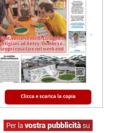
Clicca e scarica la copia