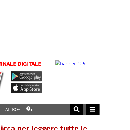
ALTRO
licca per leggere tutte le