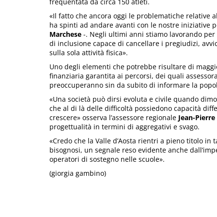
frequentata da circa 150 atleti.
«Il fatto che ancora oggi le problematiche relative a
ha spinti ad andare avanti con le nostre iniziative 
Marchese
-. Negli ultimi anni stiamo lavorando per 
di inclusione capace di cancellare i pregiudizi, avv
sulla sola attività fisica».
Uno degli elementi che potrebbe risultare di maggio
finanziaria garantita ai percorsi, dei quali assesso
preoccuperanno sin da subito di informare la popo
«Una società può dirsi evoluta e civile quando dimos
che al di là delle difficoltà possiedono capacità diff
crescere» osserva l’assessore regionale
Jean-Pierre
progettualità in termini di aggregativi e svago.
«Credo che la Valle d’Aosta rientri a pieno titolo in 
bisognosi, un segnale reso evidente anche dall’imp
operatori di sostegno nelle scuole».
(giorgia gambino)