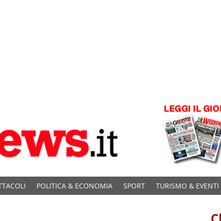
TTACOLI
POLITICA & ECONOMIA
SPORT
TURISMO & EVENTI
C