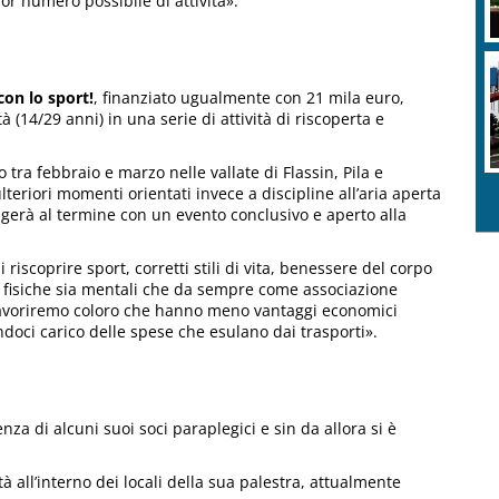
gior numero possibile di attività».
C
con lo sport!
, finanziato ugualmente con 21 mila euro,
i
à (14/29 anni) in una serie di attività di riscoperta e
 tra febbraio e marzo nelle vallate di Flassin, Pila e
teriori momenti orientati invece a discipline all’aria aperta
a volgerà al termine con un evento conclusivo e aperto alla
riscoprire sport, corretti stili di vita, benessere del corpo
a fisiche sia mentali che da sempre come associazione
avoriremo coloro che hanno meno vantaggi economici
doci carico delle spese che esulano dai trasporti».
za di alcuni suoi soci paraplegici e sin da allora si è
ità all’interno dei locali della sua palestra, attualmente