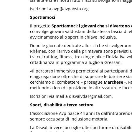
sia alta e che i nostri futuri iscritti svolgano il mag
Iscrizioni a avp@avpaosta.org.
SportIamoci
Il progetto
SportIamoci: i giovani che si divertono 
coinvolge giovani valdostani della stessa fascia di et
avvicinamento allo sport in chiave inclusiva.
Dopo le giornate dedicate allo sci che si svolgeranno
Rhêmes, con l’arrivo della primavera sono previsti ul
tra cui rafting, fitness, trekking e bike; l’iniziativ
cittadinanza in programma a luglio a Gressan.
«Il percorso immersivo permetterà ai partecipanti di 
e aggregazione oltre che di superare le barriere si
cerchiamo di combattere – prosegue
Marchese
-. F
mettendo a loro disposizione le attrezzature e facen
Iscrizioni via mail a disvalvda@gmail.com.
Sport, disabilit
à
e terzo settore
L’associazione Avp nasce 44 anni fa dall’intraprenden
sempre occupata di inclusione motoria.
La Disval, invece, accoglie ulteriori forme di disabil