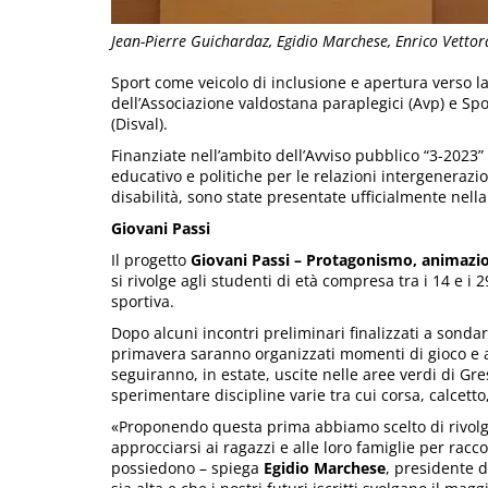
Jean-Pierre Guichardaz, Egidio Marchese, Enrico Vettor
Sport come veicolo di inclusione e apertura verso la 
dell’Associazione valdostana paraplegici (Avp) e Spo
(Disval).
Finanziate nell’ambito dell’Avviso pubblico “3-2023” 
educativo e politiche per le relazioni intergenerazion
disabilità, sono state presentate ufficialmente nell
Giovani Passi
Il progetto
Giovani Passi – Protagonismo, animazion
si rivolge agli studenti di età compresa tra i 14 e i
sportiva.
Dopo alcuni incontri preliminari finalizzati a sondar
primavera saranno organizzati momenti di gioco e atti
seguiranno, in estate, uscite nelle aree verdi di Gr
sperimentare discipline varie tra cui corsa, calcett
«Proponendo questa prima abbiamo scelto di rivolge
approcciarsi ai ragazzi e alle loro famiglie per racco
possiedono – spiega
Egidio Marchese
, presidente d