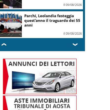
il 09/08/2026
ampania, Allerta gialla per temporali
mprovvisi su tutta Regione
il 09/08/2026
❮
❯