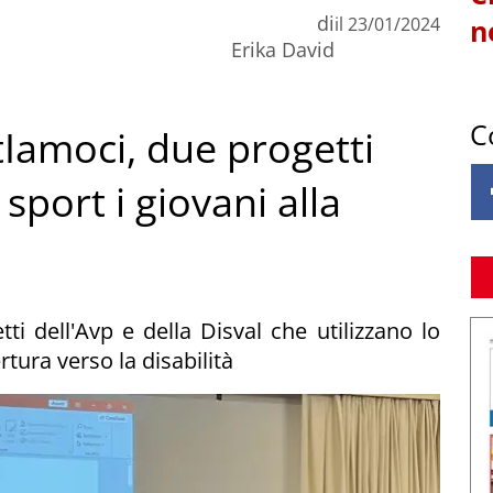
di
il
23/01/2024
n
Erika David
C
tIamoci, due progetti
sport i giovani alla
ti dell'Avp e della Disval che utilizzano lo
tura verso la disabilità