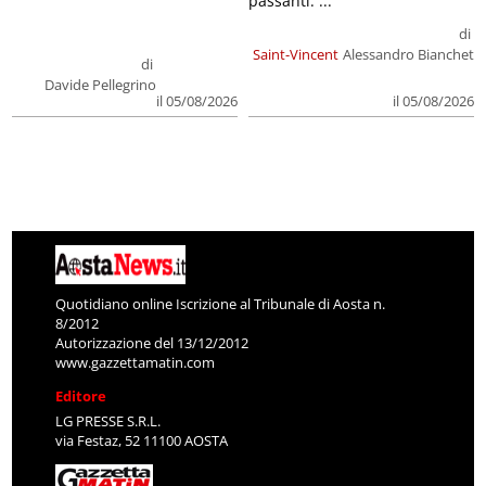
passanti. ...
di
Saint-Vincent
Alessandro Bianchet
di
Davide Pellegrino
il 05/08/2026
il 05/08/2026
Quotidiano online Iscrizione al Tribunale di Aosta n.
8/2012
Autorizzazione del 13/12/2012
www.gazzettamatin.com
Editore
LG PRESSE S.R.L.
via Festaz, 52 11100 AOSTA