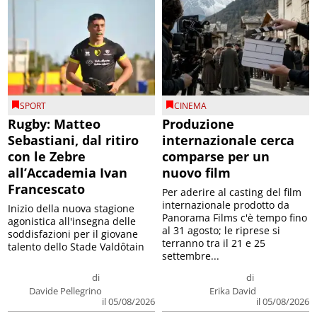
SPORT
CINEMA
Rugby: Matteo
Produzione
Sebastiani, dal ritiro
internazionale cerca
con le Zebre
comparse per un
all’Accademia Ivan
nuovo film
Francescato
Per aderire al casting del film
internazionale prodotto da
Inizio della nuova stagione
Panorama Films c'è tempo fino
agonistica all'insegna delle
al 31 agosto; le riprese si
soddisfazioni per il giovane
terranno tra il 21 e 25
talento dello Stade Valdôtain
settembre...
di
di
Davide Pellegrino
Erika David
il 05/08/2026
il 05/08/2026