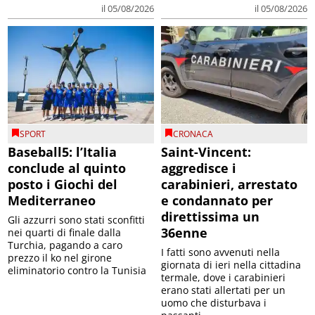
il 05/08/2026
il 05/08/2026
SPORT
CRONACA
Baseball5: l’Italia
Saint-Vincent:
conclude al quinto
aggredisce i
posto i Giochi del
carabinieri, arrestato
Mediterraneo
e condannato per
direttissima un
Gli azzurri sono stati sconfitti
36enne
nei quarti di finale dalla
Turchia, pagando a caro
I fatti sono avvenuti nella
prezzo il ko nel girone
giornata di ieri nella cittadina
eliminatorio contro la Tunisia
termale, dove i carabinieri
erano stati allertati per un
uomo che disturbava i