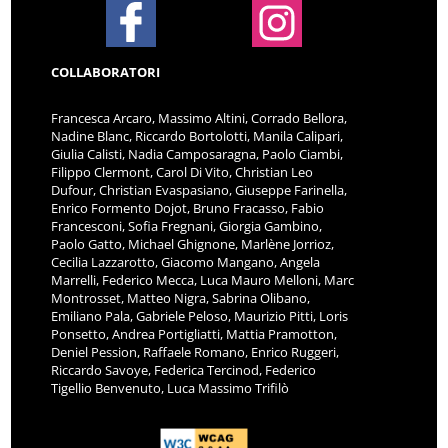
COLLABORATORI
Francesca Arcaro, Massimo Altini, Corrado Bellora,
Nadine Blanc, Riccardo Bortolotti, Manila Calipari,
Giulia Calisti, Nadia Camposaragna, Paolo Ciambi,
Filippo Clermont, Carol Di Vito, Christian Leo
Dufour, Christian Evaspasiano, Giuseppe Farinella,
Enrico Formento Dojot, Bruno Fracasso, Fabio
Francesconi, Sofia Fregnani, Giorgia Gambino,
Paolo Gatto, Michael Ghignone, Marlène Jorrioz,
Cecilia Lazzarotto, Giacomo Mangano, Angela
Marrelli, Federico Mecca, Luca Mauro Melloni, Marc
Montrosset, Matteo Nigra, Sabrina Olibano,
Emiliano Pala, Gabriele Peloso, Maurizio Pitti, Loris
Ponsetto, Andrea Portigliatti, Mattia Pramotton,
Deniel Pession, Raffaele Romano, Enrico Ruggeri,
Riccardo Savoye, Federica Tercinod, Federico
Tigellio Benvenuto, Luca Massimo Trifilò