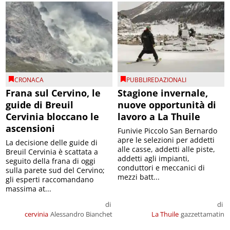
CRONACA
PUBBLIREDAZIONALI
Frana sul Cervino, le
Stagione invernale,
guide di Breuil
nuove opportunità di
Cervinia bloccano le
lavoro a La Thuile
ascensioni
Funivie Piccolo San Bernardo
apre le selezioni per addetti
La decisione delle guide di
alle casse, addetti alle piste,
Breuil Cervinia è scattata a
addetti agli impianti,
seguito della frana di oggi
conduttori e meccanici di
sulla parete sud del Cervino;
mezzi batt...
gli esperti raccomandano
massima at...
di
di
cervinia
Alessandro Bianchet
La Thuile
gazzettamatin