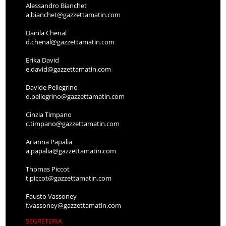
Alessandro Bianchet
a.bianchet@gazzettamatin.com
Danila Chenal
d.chenal@gazzettamatin.com
Erika David
e.david@gazzettamatin.com
Davide Pellegrino
d.pellegrino@gazzettamatin.com
Cinzia Timpano
c.timpano@gazzettamatin.com
Arianna Papalia
a.papalia@gazzettamatin.com
Thomas Piccot
t.piccot@gazzettamatin.com
Fausto Vassoney
f.vassoney@gazzettamatin.com
SEGRETERIA