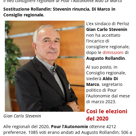
Il neo consigliere regionale di Pour l'Autonomie Aldo Di Marco
Sostituzione Rollandin: Stevenin rinuncia, Di Marco in
Consiglio regionale.
L’ex sindaco di Perloz
Gian Carlo Stevenin
non ha accettato
l’incarico di
consigliere regionale,
dopo le
dimissioni
di
Augusto Rollandin
.
Al suo posto, in
Consiglio regionale,
siederà
Aldo Di
Marco
, segretario
politico di Pour
l’Autonomie dal mese
di marzo 2023.
Così le elezioni
Gian Carlo Stevenin
del 2020
Alle regionali del 2020,
Pour l’Autonomie
ottenne 4212
preferenze. 1085 voti erano andati ad Augusto Rollandin; 506 a