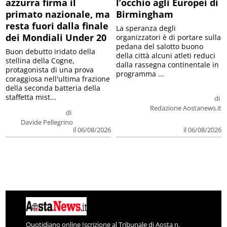
azzurra firma il
l’occhio agli Europei di
primato nazionale, ma
Birmingham
resta fuori dalla finale
La speranza degli
dei Mondiali Under 20
organizzatori è di portare sulla
pedana del salotto buono
Buon debutto iridato della
della città alcuni atleti reduci
stellina della Cogne,
dalla rassegna continentale in
protagonista di una prova
programma ...
coraggiosa nell'ultima frazione
della seconda batteria della
staffetta mist...
di
Redazione Aostanews.it
di
Davide Pellegrino
il 06/08/2026
il 06/08/2026
Quotidiano online Iscrizione al Tribunale di Aosta n.