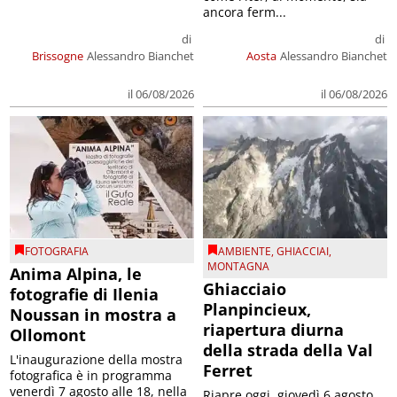
ancora ferm...
di
di
Brissogne
Alessandro Bianchet
Aosta
Alessandro Bianchet
il 06/08/2026
il 06/08/2026
FOTOGRAFIA
AMBIENTE
,
GHIACCIAI
,
MONTAGNA
Anima Alpina, le
Ghiacciaio
fotografie di Ilenia
Planpincieux,
Noussan in mostra a
riapertura diurna
Ollomont
della strada della Val
L'inaugurazione della mostra
Ferret
fotografica è in programma
venerdì 7 agosto alle 18, nella
Riapre oggi, giovedì 6 agosto,