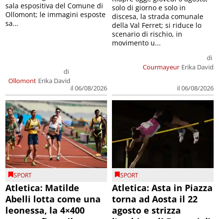
sala espositiva del Comune di
solo di giorno e solo in
Ollomont; le immagini esposte
discesa, la strada comunale
sa...
della Val Ferret; si riduce lo
scenario di rischio, in
movimento u...
di
Courmayeur
Erika David
di
Ollomont
Erika David
il 06/08/2026
il 06/08/2026
SPORT
SPORT
Atletica: Matilde
Atletica: Asta in Piazza
Abelli lotta come una
torna ad Aosta il 22
leonessa, la 4×400
agosto e strizza