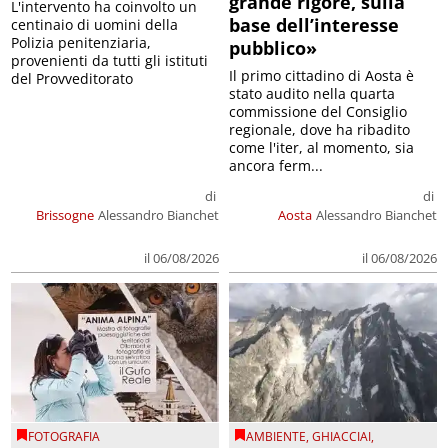
grande rigore, sulla
L'intervento ha coinvolto un
base dell’interesse
centinaio di uomini della
Polizia penitenziaria,
pubblico»
provenienti da tutti gli istituti
Il primo cittadino di Aosta è
del Provveditorato
stato audito nella quarta
commissione del Consiglio
regionale, dove ha ribadito
come l'iter, al momento, sia
ancora ferm...
di
di
Brissogne
Alessandro Bianchet
Aosta
Alessandro Bianchet
il 06/08/2026
il 06/08/2026
FOTOGRAFIA
AMBIENTE
,
GHIACCIAI
,