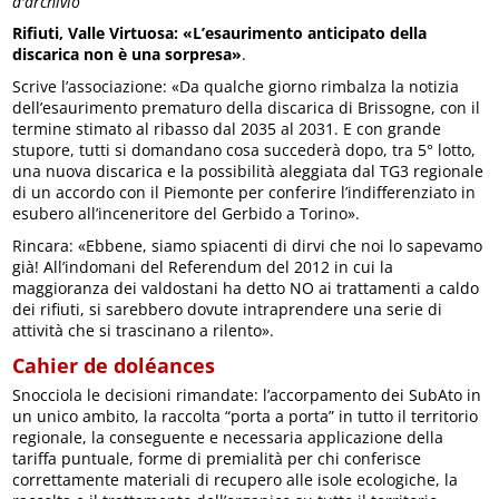
d'archivio
Rifiuti, Valle Virtuosa: «L’esaurimento anticipato della
discarica non è una sorpresa»
.
Scrive l’associazione: «Da qualche giorno rimbalza la notizia
dell’esaurimento prematuro della discarica di Brissogne, con il
termine stimato al ribasso dal 2035 al 2031. E con grande
stupore, tutti si domandano cosa succederà dopo, tra 5° lotto,
una nuova discarica e la possibilità aleggiata dal TG3 regionale
di un accordo con il Piemonte per conferire l’indifferenziato in
esubero all’inceneritore del Gerbido a Torino».
Rincara: «Ebbene, siamo spiacenti di dirvi che noi lo sapevamo
già! All’indomani del Referendum del 2012 in cui la
maggioranza dei valdostani ha detto NO ai trattamenti a caldo
dei rifiuti, si sarebbero dovute intraprendere una serie di
attività che si trascinano a rilento».
Cahier de doléances
Snocciola le decisioni rimandate: l’accorpamento dei SubAto in
un unico ambito, la raccolta “porta a porta” in tutto il territorio
regionale, la conseguente e necessaria applicazione della
tariffa puntuale, forme di premialità per chi conferisce
correttamente materiali di recupero alle isole ecologiche, la