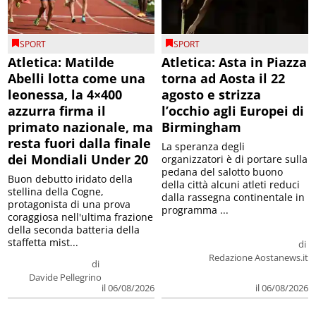
SPORT
SPORT
Atletica: Matilde
Atletica: Asta in Piazza
Abelli lotta come una
torna ad Aosta il 22
leonessa, la 4×400
agosto e strizza
azzurra firma il
l’occhio agli Europei di
primato nazionale, ma
Birmingham
resta fuori dalla finale
La speranza degli
dei Mondiali Under 20
organizzatori è di portare sulla
pedana del salotto buono
Buon debutto iridato della
della città alcuni atleti reduci
stellina della Cogne,
dalla rassegna continentale in
protagonista di una prova
programma ...
coraggiosa nell'ultima frazione
della seconda batteria della
staffetta mist...
di
Redazione Aostanews.it
di
Davide Pellegrino
il 06/08/2026
il 06/08/2026