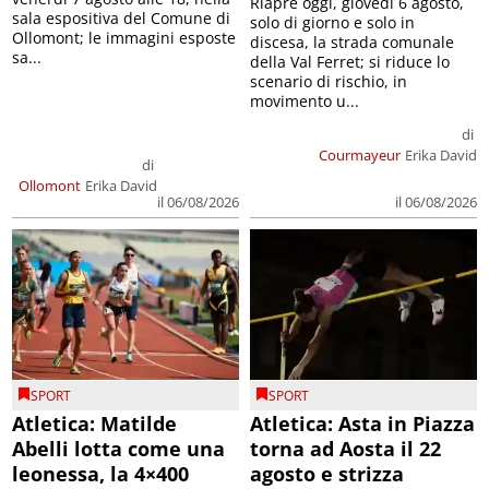
Riapre oggi, giovedì 6 agosto,
sala espositiva del Comune di
solo di giorno e solo in
Ollomont; le immagini esposte
discesa, la strada comunale
sa...
della Val Ferret; si riduce lo
scenario di rischio, in
movimento u...
di
Courmayeur
Erika David
di
Ollomont
Erika David
il 06/08/2026
il 06/08/2026
SPORT
SPORT
Atletica: Matilde
Atletica: Asta in Piazza
Abelli lotta come una
torna ad Aosta il 22
leonessa, la 4×400
agosto e strizza