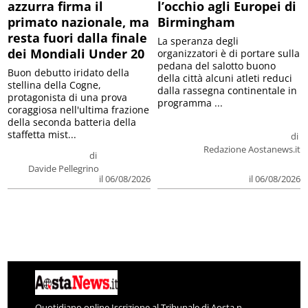
azzurra firma il
l’occhio agli Europei di
primato nazionale, ma
Birmingham
resta fuori dalla finale
La speranza degli
dei Mondiali Under 20
organizzatori è di portare sulla
pedana del salotto buono
Buon debutto iridato della
della città alcuni atleti reduci
stellina della Cogne,
dalla rassegna continentale in
protagonista di una prova
programma ...
coraggiosa nell'ultima frazione
della seconda batteria della
staffetta mist...
di
Redazione Aostanews.it
di
Davide Pellegrino
il 06/08/2026
il 06/08/2026
Quotidiano online Iscrizione al Tribunale di Aosta n.