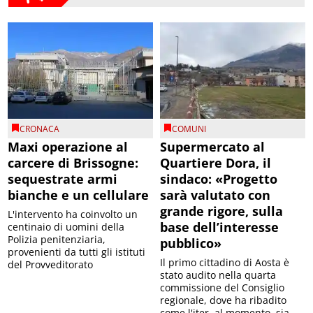
CRONACA
COMUNI
Maxi operazione al
Supermercato al
carcere di Brissogne:
Quartiere Dora, il
sequestrate armi
sindaco: «Progetto
bianche e un cellulare
sarà valutato con
grande rigore, sulla
L'intervento ha coinvolto un
base dell’interesse
centinaio di uomini della
Polizia penitenziaria,
pubblico»
provenienti da tutti gli istituti
Il primo cittadino di Aosta è
del Provveditorato
stato audito nella quarta
commissione del Consiglio
regionale, dove ha ribadito
come l'iter, al momento, sia