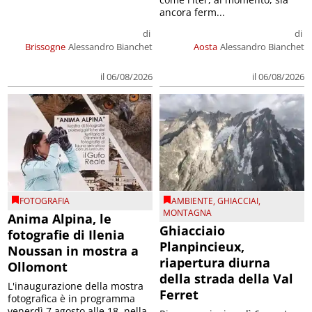
ancora ferm...
di
di
Brissogne
Alessandro Bianchet
Aosta
Alessandro Bianchet
il 06/08/2026
il 06/08/2026
FOTOGRAFIA
AMBIENTE
,
GHIACCIAI
,
MONTAGNA
Anima Alpina, le
Ghiacciaio
fotografie di Ilenia
Planpincieux,
Noussan in mostra a
riapertura diurna
Ollomont
della strada della Val
L'inaugurazione della mostra
Ferret
fotografica è in programma
venerdì 7 agosto alle 18, nella