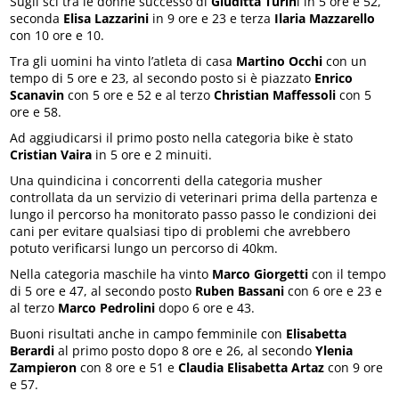
Sugli sci tra le donne successo di
Giuditta Turin
i in 5 ore e 52,
seconda
Elisa Lazzarini
in 9 ore e 23 e terza
Ilaria Mazzarello
con 10 ore e 10.
Tra gli uomini ha vinto l’atleta di casa
Martino Occhi
con un
tempo di 5 ore e 23, al secondo posto si è piazzato
Enrico
Scanavin
con 5 ore e 52 e al terzo
Christian Maffessoli
con 5
ore e 58.
Ad aggiudicarsi il primo posto nella categoria bike è stato
Cristian Vaira
in 5 ore e 2 minuiti.
Una quindicina i concorrenti della categoria musher
controllata da un servizio di veterinari prima della partenza e
lungo il percorso ha monitorato passo passo le condizioni dei
cani per evitare qualsiasi tipo di problemi che avrebbero
potuto verificarsi lungo un percorso di 40km.
Nella categoria maschile ha vinto
Marco Giorgetti
con il tempo
di 5 ore e 47, al secondo posto
Ruben Bassani
con 6 ore e 23 e
al terzo
Marco Pedrolini
dopo 6 ore e 43.
Buoni risultati anche in campo femminile con
Elisabetta
Berardi
al primo posto dopo 8 ore e 26, al secondo
Ylenia
Zampieron
con 8 ore e 51 e
Claudia Elisabetta Artaz
con 9 ore
e 57.