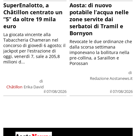
SuperEnalotto, a
Aosta: di nuovo
Châtillon centrato un
potabile l’acqua nelle
“5” da oltre 19 mila
zone servite dai
euro
serbatoi di Tramil e
Bornyon
La giocata vincente alla
Tabaccheria Chameran nel
Revocate le due ordinanze che
concorso di giovedì 6 agosto; il
dalla scorsa settimana
jackpot per l'estrazione di
imponevano la bollitura nella
oggi, venerdì 7, sale a 205,8
pre-collina, a Saraillon e
milioni d...
Porossan
di
Redazione Aostanews.it
di
Châtillon
Erika David
il 07/08/2026
il 07/08/2026