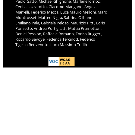
Paolo Gatto, Michael Ghignone, Marlène Jorrioz,
Cecilia Lazzarotto, Giacomo Mangano, Angela
Marrelli, Federico Mecca, Luca Mauro Melloni, Marc
Montrosset, Matteo Nigra, Sabrina Olibano,
Emiliano Pala, Gabriele Peloso, Maurizio Pitti, Loris
Ponsetto, Andrea Portigliatti, Mattia Pramotton,
Deniel Pession, Raffaele Romano, Enrico Ruggeri,
Riccardo Savoye, Federica Tercinod, Federico
Tigellio Benvenuto, Luca Massimo Trifilò