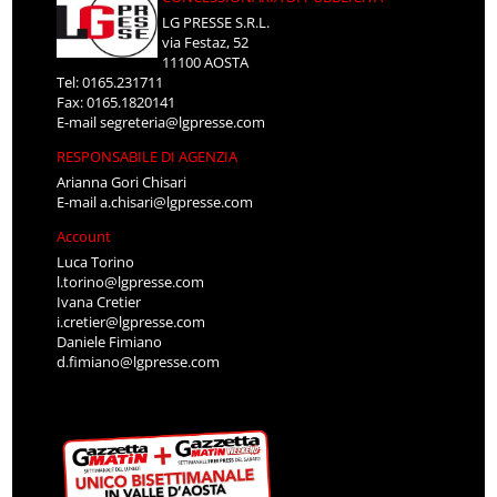
LG PRESSE S.R.L.
via Festaz, 52
11100 AOSTA
Tel: 0165.231711
Fax: 0165.1820141
E-mail
segreteria@lgpresse.com
RESPONSABILE DI AGENZIA
Arianna Gori Chisari
E-mail
a.chisari@lgpresse.com
Account
Luca Torino
l.torino@lgpresse.com
Ivana Cretier
i.cretier@lgpresse.com
Daniele Fimiano
d.fimiano@lgpresse.com