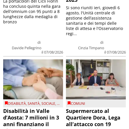
La portacolori del Cicli Fiorin
ha concluso quinta nella gara
Si sono riuniti ieri, giovedì 6
dell'omnium con 95 punti a 8
agosto, l'Unità centrale di
lunghezze dalla medaglia di
gestione dell’assistenza
bronzo
sanitaria e dei tempi delle
liste di attesa e l'Osservatorio
regi...
di
di
Davide Pellegrino
Cinzia Timpano
il 07/08/2026
il 07/08/2026
DISABILITÀ
,
SANITÀ
,
SOCIALE
, ...
COMUNI
Disabilità in Valle
Supermercato al
d’Aosta: 7 milioni in 3
Quartiere Dora, Lega
anni finanziano il
all’attacco con 19