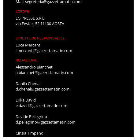
Mail:
segreteria@gazzettamatin.com
Editore
LG PRESSE S.R.L.
via Festaz, 52 11100 AOSTA
DIRETTORE RESPONSABILE
Luca Mercanti
l.mercanti@gazzettamatin.com
REDAZIONE
Alessandro Bianchet
a.bianchet@gazzettamatin.com
Danila Chenal
d.chenal@gazzettamatin.com
Erika David
e.david@gazzettamatin.com
Davide Pellegrino
d.pellegrino@gazzettamatin.com
Cinzia Timpano