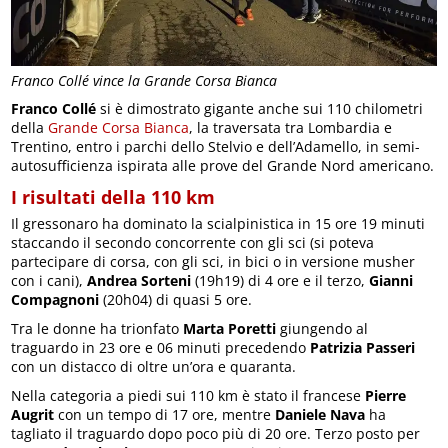
Franco Collé vince la Grande Corsa Bianca
Franco Collé
si è dimostrato gigante anche sui 110 chilometri
della
Grande Corsa Bianca
, la traversata tra Lombardia e
Trentino, entro i parchi dello Stelvio e dell’Adamello, in semi-
autosufficienza ispirata alle prove del Grande Nord americano.
I risultati della 110 km
Il gressonaro ha dominato la scialpinistica in 15 ore 19 minuti
staccando il secondo concorrente con gli sci (si poteva
partecipare di corsa, con gli sci, in bici o in versione musher
con i cani),
Andrea Sorteni
(19h19) di 4 ore e il terzo,
Gianni
Compagnoni
(20h04) di quasi 5 ore.
Tra le donne ha trionfato
Marta Poretti
giungendo al
traguardo in 23 ore e 06 minuti precedendo
Patrizia Passeri
con un distacco di oltre un’ora e quaranta.
Nella categoria a piedi sui 110 km è stato il francese
Pierre
Augrit
con un tempo di 17 ore, mentre
Daniele Nava
ha
tagliato il traguardo dopo poco più di 20 ore. Terzo posto per