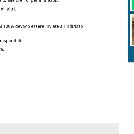
o, alle ore 10 per il fanclub.
li altri.
 al 100% devono essere inviate all’indirizzo
disponibili.
ta.