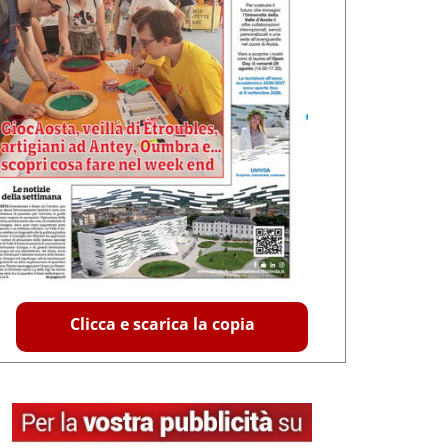
Clicca e scarica la copia