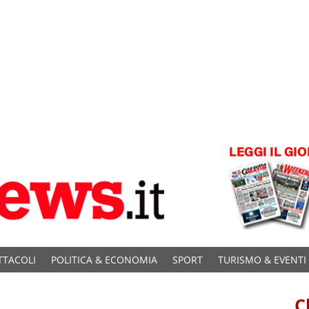
TTACOLI
POLITICA & ECONOMIA
SPORT
TURISMO & EVENTI
C