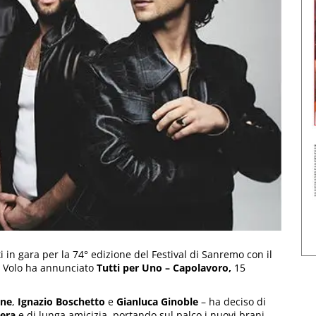
ti in gara per la 74° edizione del Festival di Sanremo con il
Il Volo ha annunciato
Tutti per Uno – Capolavoro,
15
one
,
Ignazio Boschetto
e
Gianluca Ginoble
– ha deciso di
iera
e di lunga amicizia, portando sul palco i nuovi brani