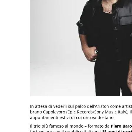
In attesa di vederli sul palco dell’Ariston come artis
brano Capolavoro (Epic Records/Sony Music Italy), 
appuntamenti estivi di cui uno valdostano.
Il trio più famoso al mondo – formato da
Piero Bar
festeggiare con il pubblico italiano i
15 anni di carr