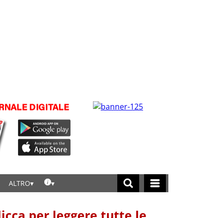
ALTRO
licca per leggere tutte le