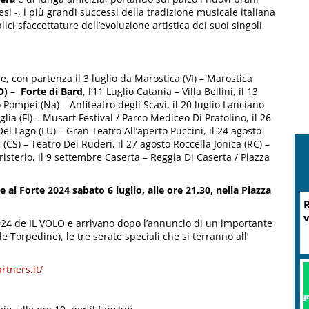
esi -, i più grandi successi della tradizione musicale italiana
ici sfaccettature dell’evoluzione artistica dei suoi singoli
, con partenza il 3 luglio da Marostica (VI) – Marostica
O) – Forte di Bard
, l’11 Luglio Catania – Villa Bellini, il 13
 Pompei (Na) – Anfiteatro degli Scavi, il 20 luglio Lanciano
aglia (FI) – Musart Festival / Parco Mediceo Di Pratolino, il 26
Del Lago (LU) – Gran Teatro All’aperto Puccini, il 24 agosto
(CS) – Teatro Dei Ruderi, il 27 agosto Roccella Jonica (RC) –
risterio, il 9 settembre Caserta – Reggia Di Caserta / Piazza
l Forte 2024 sabato 6 luglio, alle ore 21.30, nella Piazza
R
v
2024 de IL VOLO e arrivano dopo l’annuncio di un importante
 Torpedine), le tre serate speciali che si terranno all’
rtners.it/