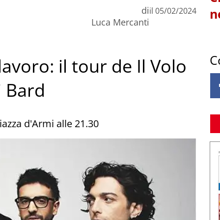
di
il
05/02/2024
n
Luca Mercanti
C
avoro: il tour de Il Volo
i Bard
azza d'Armi alle 21.30