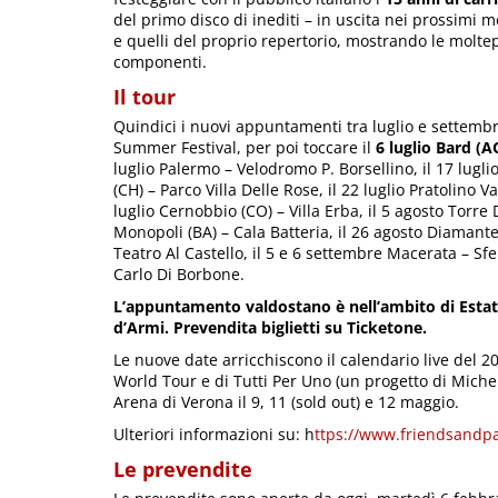
del primo disco di inediti – in uscita nei prossimi m
e quelli del proprio repertorio, mostrando le moltepl
componenti.
Il tour
Quindici i nuovi appuntamenti tra luglio e settembre
Summer Festival, per poi toccare il
6 luglio Bard (A
luglio Palermo – Velodromo P. Borsellino, il 17 luglio
(CH) – Parco Villa Delle Rose, il 22 luglio Pratolino V
luglio Cernobbio (CO) – Villa Erba, il 5 agosto Torre 
Monopoli (BA) – Cala Batteria, il 26 agosto Diamante 
Teatro Al Castello, il 5 e 6 settembre Macerata – Sfe
Carlo Di Borbone.
L’appuntamento valdostano è nell’ambito di Estate a
d’Armi. Prevendita biglietti su Ticketone.
Le nuove date arricchiscono il calendario live del 
World Tour e di Tutti Per Uno (un progetto di Michele
Arena di Verona il 9, 11 (sold out) e 12 maggio.
Ulteriori informazioni su: h
ttps://www.friendsandpa
Le prevendite