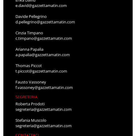
Erika David
e.david@gazzettamatin.com
Davide Pellegrino
d.pellegrino@gazzettamatin.com
Cinzia Timpano
c.timpano@gazzettamatin.com
Arianna Papalia
a.papalia@gazzettamatin.com
Thomas Piccot
t.piccot@gazzettamatin.com
Fausto Vassoney
f.vassoney@gazzettamatin.com
SEGRETERIA
Roberta Prodoti
segreteria@gazzettamatin.com
Stefania Muscolo
segreteria@gazzettamatin.com
CONTATTACI