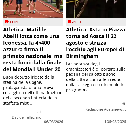
SPORT
SPORT
Atletica: Matilde
Atletica: Asta in Piazza
Abelli lotta come una
torna ad Aosta il 22
leonessa, la 4×400
agosto e strizza
azzurra firma il
l’occhio agli Europei di
primato nazionale, ma
Birmingham
resta fuori dalla finale
La speranza degli
dei Mondiali Under 20
organizzatori è di portare sulla
pedana del salotto buono
Buon debutto iridato della
della città alcuni atleti reduci
stellina della Cogne,
dalla rassegna continentale in
protagonista di una prova
programma ...
coraggiosa nell'ultima frazione
della seconda batteria della
staffetta mist...
di
Redazione Aostanews.it
di
Davide Pellegrino
il 06/08/2026
il 06/08/2026