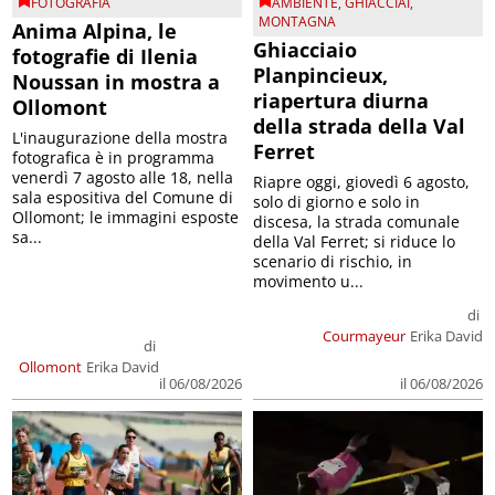
FOTOGRAFIA
AMBIENTE
,
GHIACCIAI
,
MONTAGNA
Anima Alpina, le
Ghiacciaio
fotografie di Ilenia
Planpincieux,
Noussan in mostra a
riapertura diurna
Ollomont
della strada della Val
L'inaugurazione della mostra
Ferret
fotografica è in programma
venerdì 7 agosto alle 18, nella
Riapre oggi, giovedì 6 agosto,
sala espositiva del Comune di
solo di giorno e solo in
Ollomont; le immagini esposte
discesa, la strada comunale
sa...
della Val Ferret; si riduce lo
scenario di rischio, in
movimento u...
di
Courmayeur
Erika David
di
Ollomont
Erika David
il 06/08/2026
il 06/08/2026