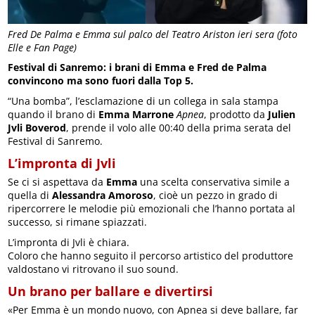
Fred De Palma e Emma sul palco del Teatro Ariston ieri sera (foto
Elle e Fan Page)
Festival di Sanremo: i brani di Emma e Fred de Palma
convincono ma sono fuori dalla Top 5.
“Una bomba”, l’esclamazione di un collega in sala stampa
quando il brano di
Emma Marrone
Apnea
, prodotto da
Julien
Jvli Boverod
, prende il volo alle 00:40 della prima serata del
Festival di Sanremo.
L’impronta di Jvli
Se ci si aspettava da
Emma
una scelta conservativa simile a
quella di
Alessandra Amoroso
, cioè un pezzo in grado di
ripercorrere le melodie più emozionali che l’hanno portata al
successo, si rimane spiazzati.
L’impronta di Jvli è chiara.
Coloro che hanno seguito il percorso artistico del produttore
valdostano vi ritrovano il suo sound.
Un brano per ballare e divertirsi
«Per Emma è un mondo nuovo, con Apnea si deve ballare, far