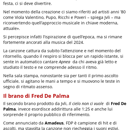
festa, ci si deve divertire.
Nel momento della creazione ci siamo riferiti ad artisti anni ’80
come Viola Valentino, Pupo, Ricchi e Poveri – spiega Jvli – ma
riconvertendo quell’approccio musicale in chiave moderna,
attuale».
Si percepisce infatti l’ispirazione di quell’epoca, ma si rimane
fortemente ancorati alla musica del 2024.
La canzone cattura da subito l’attenzione e nel momento del
ritornello, quando il respiro si blocca per un rapido istante, si
sente in automatico cantare
Apnea
da chi aveva già letto e
studiato il testo e ne comprende adesso il ritmo.
Nella sala stampa, nonostante sia per tanti il primo ascolto
ufficiale, si agitano le mani a tempo e si muovono le teste in
segno di ritmato assenso.
Il brano di Fred De Palma
Il secondo brano prodotto da Jvli,
Il cielo non ci vuole
di
Fred De
Palma
, invece esordisce addirittura alle 1:25 e anche lui
sorprende il proprio pubblico di riferimento.
Come annunciato da
Amadeus
, FDP è campione di hit e di
ascolti, ma stavolta la canzone non riecheggia i suoni estivi.