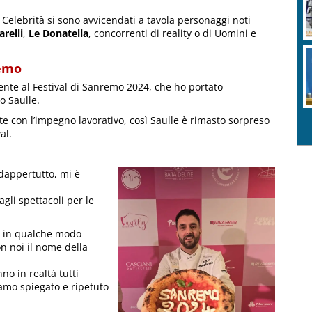
e Celebrità si sono avvicendati a tavola personaggi noti
arelli
,
Le Donatella
, concorrenti di reality o di Uomini e
remo
nte al Festival di Sanremo 2024, che ho portato
o Saulle.
e con l’impegno lavorativo, così Saulle è rimasto sorpreso
al.
dappertutto, mi è
gli spettacoli per le
er in qualche modo
n noi il nome della
no in realtà tutti
amo spiegato e ripetuto