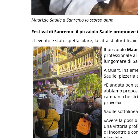
Maurizio Saulle a Sanremo lo scorso anno
Festival di Sanremo: il pizzaiolo Saulle promuove
«L’evento è stato spettacolare, la città sbalorditiva».
Il pizzaiolo
Mauri
professionale al
lungomare di Sa
A Quart, insieme 
Saulle, pizzeria 
«È andata beniss
abbiamo proposto
campani che sici
provola».
Saulle sottolinea
«Avere la possib
una vittoria pro
di incontro e co
pizzaiolo.