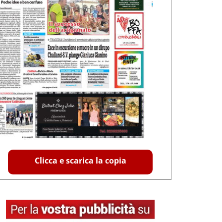
Clicca e scarica la copia