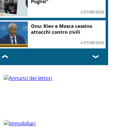
Puglisi”
il 07/08/2026
Onu: Kiev e Mosca cessino
attacchi contro civili
il 07/08/2026
❮
❯