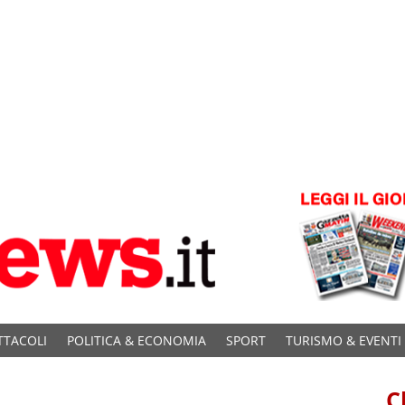
TTACOLI
POLITICA & ECONOMIA
SPORT
TURISMO & EVENTI
C