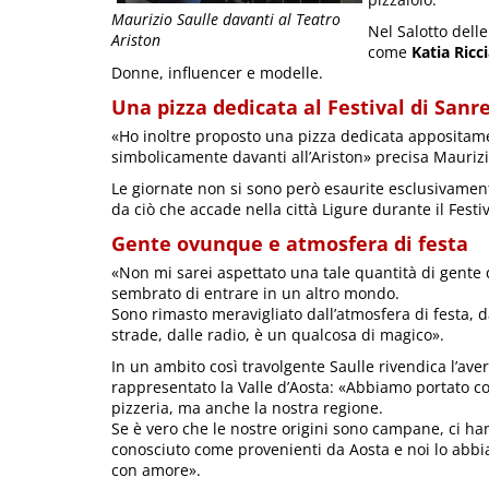
Maurizio Saulle davanti al Teatro
Nel Salotto dell
Ariston
come
Katia Ricci
Donne, influencer e modelle.
Una pizza dedicata al Festival di San
«Ho inoltre proposto una pizza dedicata appositame
simbolicamente davanti all’Ariston» precisa Maurizi
Le giornate non si sono però esaurite esclusivament
da ciò che accade nella città Ligure durante il Festiv
Gente ovunque e atmosfera di festa
«Non mi sarei aspettato una tale quantità di gente 
sembrato di entrare in un altro mondo.
Sono rimasto meravigliato dall’atmosfera di festa, da
strade, dalle radio, è un qualcosa di magico».
In un ambito così travolgente Saulle rivendica l’av
rappresentato la Valle d’Aosta: «Abbiamo portato co
pizzeria, ma anche la nostra regione.
Se è vero che le nostre origini sono campane, ci han
conosciuto come provenienti da Aosta e noi lo abbi
con amore».