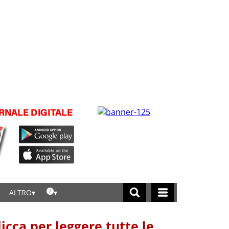
ALTRO
licca per leggere tutte le