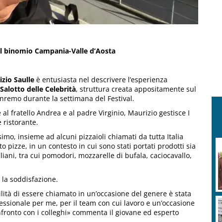
 il binomio Campania-Valle d’Aosta
zio Saulle
è entusiasta nel descrivere l’esperienza
Salotto delle Celebrità
, struttura creata appositamente sul
nremo durante la settimana del Festival.
al fratello Andrea e al padre Virginio, Maurizio gestisce I
e ristorante.
imo, insieme ad alcuni pizzaioli chiamati da tutta Italia
 pizze, in un contesto in cui sono stati portati prodotti sia
liani, tra cui pomodori, mozzarelle di bufala, caciocavallo,
 la soddisfazione.
ilità di essere chiamato in un’occasione del genere è stata
fessionale per me, per il team con cui lavoro e un’occasione
nfronto con i colleghi» commenta il giovane ed esperto