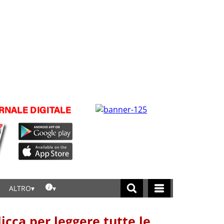
ALTRO
licca per leggere tutte le