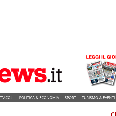
TTACOLI
POLITICA & ECONOMIA
SPORT
TURISMO & EVENTI
C