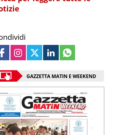
otizie
ondividi
GAZZETTA MATIN E WEEKEND