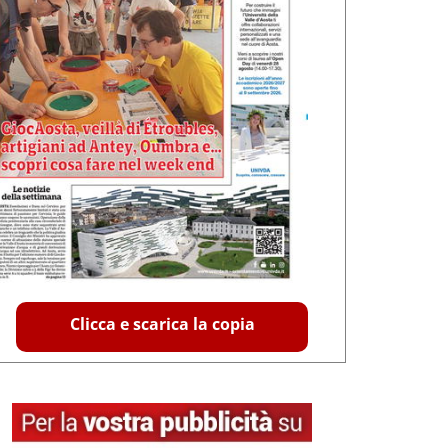
Clicca e scarica la copia