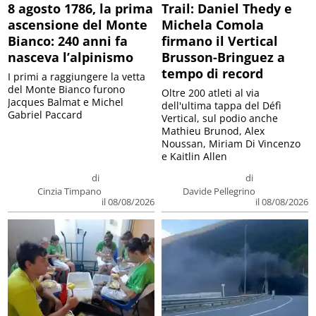
8 agosto 1786, la prima
Trail: Daniel Thedy e
ascensione del Monte
Michela Comola
Bianco: 240 anni fa
firmano il Vertical
nasceva l’alpinismo
Brusson-Bringuez a
tempo di record
I primi a raggiungere la vetta
del Monte Bianco furono
Oltre 200 atleti al via
Jacques Balmat e Michel
dell'ultima tappa del Défì
Gabriel Paccard
Vertical, sul podio anche
Mathieu Brunod, Alex
Noussan, Miriam Di Vincenzo
e Kaitlin Allen
di
di
Cinzia Timpano
Davide Pellegrino
il 08/08/2026
il 08/08/2026