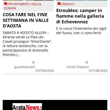
APPUNTAMENTI
,
OGGI &
CRONACA
DOMANI
Etroubles: camper in
COSA FARE NEL FINE
fiamme nella galleria
SETTIMANA IN VALLE
di Echevennoz
D’AOSTA
E in corso l'intervento dei vigili
SABATO 8 AGOSTO ALLEIN –
del fuoco, non ci sono feriti
All’area verde Le Plan-de-
Clavel prosegue “ItinerDante”,
le letture dantesche, con la
partecipazione di Antonello
Pistritto (...
di
di
gazzettamatin
Cinzia Timpano
il 07/08/2026
il 07/08/2026