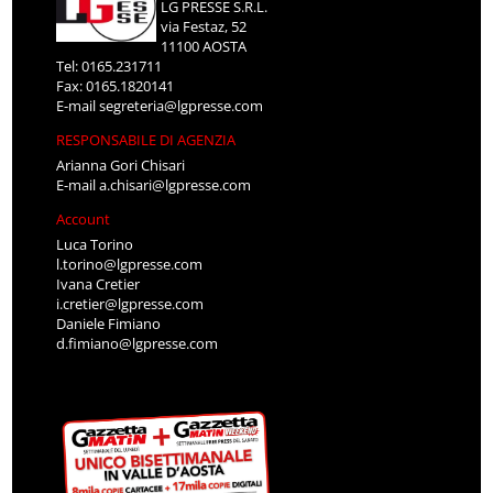
LG PRESSE S.R.L.
via Festaz, 52
11100 AOSTA
Tel: 0165.231711
Fax: 0165.1820141
E-mail
segreteria@lgpresse.com
RESPONSABILE DI AGENZIA
Arianna Gori Chisari
E-mail
a.chisari@lgpresse.com
Account
Luca Torino
l.torino@lgpresse.com
Ivana Cretier
i.cretier@lgpresse.com
Daniele Fimiano
d.fimiano@lgpresse.com