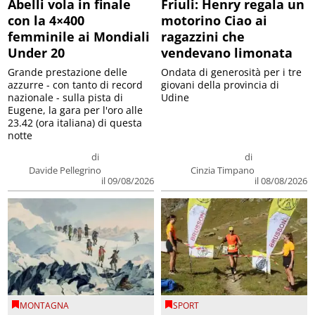
Abelli vola in finale
Friuli: Henry regala un
con la 4×400
motorino Ciao ai
femminile ai Mondiali
ragazzini che
Under 20
vendevano limonata
Grande prestazione delle
Ondata di generosità per i tre
azzurre - con tanto di record
giovani della provincia di
nazionale - sulla pista di
Udine
Eugene, la gara per l'oro alle
23.42 (ora italiana) di questa
notte
di
di
Davide Pellegrino
Cinzia Timpano
il 09/08/2026
il 08/08/2026
MONTAGNA
SPORT