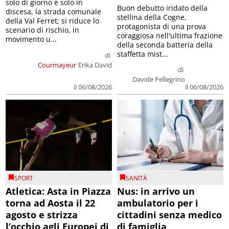
solo di giorno e solo in
Buon debutto iridato della
discesa, la strada comunale
stellina della Cogne,
della Val Ferret; si riduce lo
protagonista di una prova
scenario di rischio, in
coraggiosa nell'ultima frazione
movimento u...
della seconda batteria della
staffetta mist...
di
Courmayeur
Erika David
di
Davide Pellegrino
il 06/08/2026
il 06/08/2026
SPORT
SANITÀ
Atletica: Asta in Piazza
Nus: in arrivo un
torna ad Aosta il 22
ambulatorio per i
agosto e strizza
cittadini senza medico
l’occhio agli Europei di
di famiglia