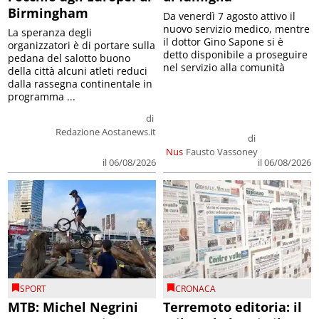
Birmingham
Da venerdì 7 agosto attivo il
nuovo servizio medico, mentre
La speranza degli
il dottor Gino Sapone si è
organizzatori è di portare sulla
detto disponibile a proseguire
pedana del salotto buono
nel servizio alla comunità
della città alcuni atleti reduci
dalla rassegna continentale in
programma ...
di
Redazione Aostanews.it
di
Nus
Fausto Vassoney
il 06/08/2026
il 06/08/2026
SPORT
CRONACA
MTB: Michel Negrini
Terremoto editoria: il