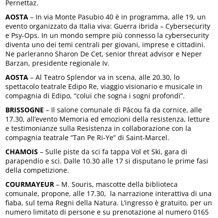
Pernettaz.
AOSTA
– In via Monte Pasubio 40 è in programma, alle 19, un
evento organizzato da Italia viva: Guerra ibrida – Cybersecurity
e Psy-Ops. In un mondo sempre più connesso la cybersecurity
diventa uno dei temi centrali per giovani, imprese e cittadini.
Ne parleranno Sharon De Cet, senior threat advisor e Neper
Barzan, presidente regionale Iv.
AOSTA
– Al Teatro Splendor va in scena, alle 20.30, lo
spettacolo teatrale Edipo Re, viaggio visionario e musicale in
compagnia di Edipo, “colui che sogna i sogni profondi”.
BRISSOGNE
– Il salone comunale di Pâcou fa da cornice, alle
17.30, all’evento Memoria ed emozioni della resistenza, letture
e testimonianze sulla Resistenza in collaborazione con la
compagnia teatrale “Tan Pe Ri-Ye” di Saint-Marcel.
CHAMOIS
– Sulle piste da sci fa tappa Vol et Ski, gara di
parapendio e sci. Dalle 10.30 alle 17 si disputano le prime fasi
della competizione.
COURMAYEUR
– M. Souris, mascotte della biblioteca
comunale, propone, alle 17.30, la narrazione interattiva di una
fiaba, sul tema Regni della Natura. L’ingresso è gratuito, per un
numero limitato di persone e su prenotazione al numero 0165