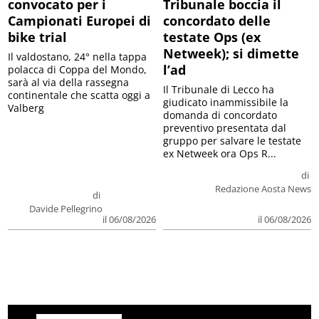
convocato per i
Tribunale boccia il
Campionati Europei di
concordato delle
bike trial
testate Ops (ex
Netweek); si dimette
Il valdostano, 24° nella tappa
l’ad
polacca di Coppa del Mondo,
sarà al via della rassegna
Il Tribunale di Lecco ha
continentale che scatta oggi a
giudicato inammissibile la
Valberg
domanda di concordato
preventivo presentata dal
gruppo per salvare le testate
ex Netweek ora Ops R...
di
Redazione Aosta News
di
Davide Pellegrino
il 06/08/2026
il 06/08/2026