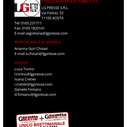
CONCESSIONARIA DI PUBBLICITÀ
LG PRESSE S.R.L.
via Festaz, 52
11100 AOSTA
Tel: 0165.231711
Fax: 0165.1820141
E-mail
segreteria@lgpresse.com
RESPONSABILE DI AGENZIA
Arianna Gori Chisari
E-mail
a.chisari@lgpresse.com
Account
Luca Torino
l.torino@lgpresse.com
Ivana Cretier
i.cretier@lgpresse.com
Daniele Fimiano
d.fimiano@lgpresse.com