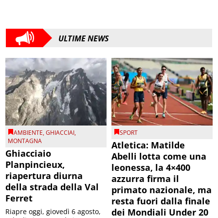
ULTIME NEWS
AMBIENTE
,
GHIACCIAI
,
SPORT
MONTAGNA
Atletica: Matilde
Ghiacciaio
Abelli lotta come una
Planpincieux,
leonessa, la 4×400
riapertura diurna
azzurra firma il
della strada della Val
primato nazionale, ma
Ferret
resta fuori dalla finale
dei Mondiali Under 20
Riapre oggi, giovedì 6 agosto,