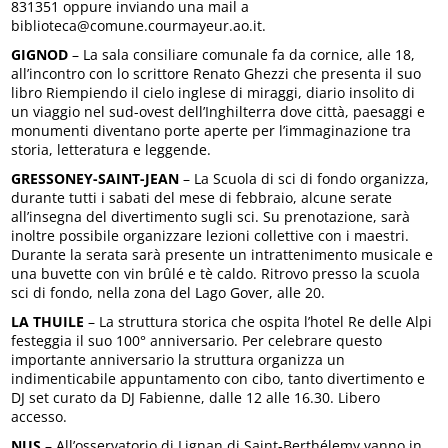
831351 oppure inviando una mail a
biblioteca@comune.courmayeur.ao.it.
GIGNOD
– La sala consiliare comunale fa da cornice, alle 18,
all’incontro con lo scrittore Renato Ghezzi che presenta il suo
libro Riempiendo il cielo inglese di miraggi, diario insolito di
un viaggio nel sud-ovest dell’Inghilterra dove città, paesaggi e
monumenti diventano porte aperte per l’immaginazione tra
storia, letteratura e leggende.
GRESSONEY-SAINT-JEAN
– La Scuola di sci di fondo organizza,
durante tutti i sabati del mese di febbraio, alcune serate
all’insegna del divertimento sugli sci. Su prenotazione, sarà
inoltre possibile organizzare lezioni collettive con i maestri.
Durante la serata sarà presente un intrattenimento musicale e
una buvette con vin brûlé e tè caldo. Ritrovo presso la scuola
sci di fondo, nella zona del Lago Gover, alle 20.
LA THUILE
– La struttura storica che ospita l’hotel Re delle Alpi
festeggia il suo 100° anniversario. Per celebrare questo
importante anniversario la struttura organizza un
indimenticabile appuntamento con cibo, tanto divertimento e
DJ set curato da DJ Fabienne, dalle 12 alle 16.30. Libero
accesso.
NUS
– All’osservatorio di Lignan di Saint-Berthélemy vanno in