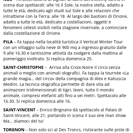
scena due spettacoli: alle 16 Il Sole, la nostra stella, adatto a
tutte le età, dedicato agli studi sul Sole e alle relazioni che
intrattiene con la Terra; alle 18 Al largo dei bastioni di Orione,
adatto a tutte le età, dedicato a costellazioni, oggetti e
fenomeni celesti visibili nella stagione invernale, a cominciare
dalla costellazione di Orione.
PILA
– Fa tappa nella località turistica il Vertical Winter Tour
con un villaggio sulla neve di 900 mq a ingresso gratuito dalle
9 alle 16.30 e tantissime attività da svolgere dalla mattina al
pomeriggio inoltrato. Si replica domenica 25.
SAINT-CHRISTOPHE
– Arriva alla Croix-Noire il circo senza
animali o meglio con animali olografici. Fa tappa la tournée «La
grande magia… del circo» della compagnia di Alex e Katiuscia
Medini. La tecnica olografica permette di dare vita ad
animazioni tridimensionali di tigri, leoni, tutto il mondo
animale, compresi elefanti alti fino a sei metri. Spettacolo alle
16.30. Si replica domenica alle 16.
SAINT-VINCENT
– Enrico Brignano dà spettacolo al Palais di
Saint-Vincent, alle 21, portando in scena il suo one man show
Ma… diamoci del tu!
TORGNON
– Non solo sci al Des Troncs, ristorante sulle piste di