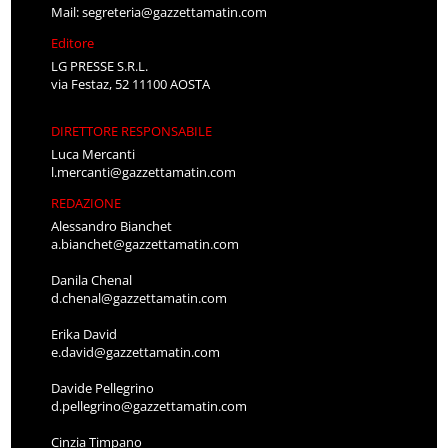
Mail:
segreteria@gazzettamatin.com
Editore
LG PRESSE S.R.L.
via Festaz, 52 11100 AOSTA
DIRETTORE RESPONSABILE
Luca Mercanti
l.mercanti@gazzettamatin.com
REDAZIONE
Alessandro Bianchet
a.bianchet@gazzettamatin.com
Danila Chenal
d.chenal@gazzettamatin.com
Erika David
e.david@gazzettamatin.com
Davide Pellegrino
d.pellegrino@gazzettamatin.com
Cinzia Timpano