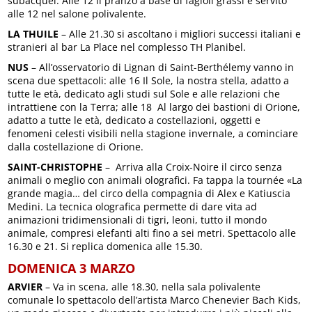
subacquei. Alle 12 il pranzo a base di fagioli grassi è servito
alle 12 nel salone polivalente.
LA THUILE
– Alle 21.30 si ascoltano i migliori successi italiani e
stranieri al bar La Place nel complesso TH Planibel.
NUS
– All’osservatorio di Lignan di Saint-Berthélemy vanno in
scena due spettacoli: alle 16 Il Sole, la nostra stella, adatto a
tutte le età, dedicato agli studi sul Sole e alle relazioni che
intrattiene con la Terra; alle 18 Al largo dei bastioni di Orione,
adatto a tutte le età, dedicato a costellazioni, oggetti e
fenomeni celesti visibili nella stagione invernale, a cominciare
dalla costellazione di Orione.
SAINT-CHRISTOPHE
– Arriva alla Croix-Noire il circo senza
animali o meglio con animali olografici. Fa tappa la tournée «La
grande magia… del circo della compagnia di Alex e Katiuscia
Medini. La tecnica olografica permette di dare vita ad
animazioni tridimensionali di tigri, leoni, tutto il mondo
animale, compresi elefanti alti fino a sei metri. Spettacolo alle
16.30 e 21. Si replica domenica alle 15.30.
DOMENICA 3 MARZO
ARVIER
– Va in scena, alle 18.30, nella sala polivalente
comunale lo spettacolo dell’artista Marco Chenevier Bach Kids,