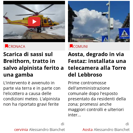
CRONACA
COMUNI
Scarica di sassi sul
Aosta, degrado in via
Breithorn, tratto in
Festaz: installata una
salvo alpinista ferito a
telecamera alla Torre
una gamba
del Lebbroso
L'intervento è avvenuto in
Prime contromosse
parte via terra e in parte con
dell'amministrazione
l'elicottero a causa delle
comunale dopo l'esposto
condizioni meteo. L'alpinista
presentato da residenti della
non ha riportato gravi ferite
zona; promessi anche
maggiori controlli e ulteriori
inter...
di
di
cervinia
Alessandro Bianchet
Aosta
Alessandro Bianchet