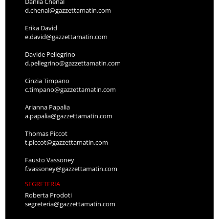
Danila Chenal
d.chenal@gazzettamatin.com
Erika David
e.david@gazzettamatin.com
Davide Pellegrino
d.pellegrino@gazzettamatin.com
Cinzia Timpano
c.timpano@gazzettamatin.com
Arianna Papalia
a.papalia@gazzettamatin.com
Thomas Piccot
t.piccot@gazzettamatin.com
Fausto Vassoney
f.vassoney@gazzettamatin.com
SEGRETERIA
Roberta Prodoti
segreteria@gazzettamatin.com