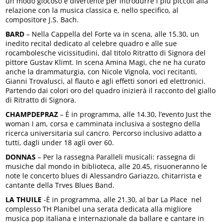
un modo giocoso e divertente per introdurre i più piccoli alla
relazione con la musica classica e, nello specifico, al
compositore J.S. Bach.
BARD
– Nella Cappella del Forte va in scena, alle 15.30, un
inedito recital dedicato al celebre quadro e alle sue
rocambolesche vicissitudini, dal titolo Ritratto di Signora del
pittore Gustav Klimt. In scena Amina Magi, che ne ha curato
anche la drammaturgia, con Nicole Vignola, voci recitanti,
Gianni Trovalusci, al flauto e agli effetti sonori ed elettronici.
Partendo dai colori oro del quadro inizierà il racconto del giallo
di Ritratto di Signora.
CHAMPDEPRAZ
– È in programma, alle 14.30, l’evento Just the
woman I am, corsa e camminata inclusiva a sostegno della
ricerca universitaria sul cancro. Percorso inclusivo adatto a
tutti, dagli under 18 agli over 60.
DONNAS
– Per la rassegna Paralleli musicali: rassegna di
musiche dal mondo in biblioteca, alle 20.45, risuoneranno le
note le concerto blues di Alessandro Gariazzo, chitarrista e
cantante della Trves Blues Band.
LA THUILE
-È in programma, alle 21.30, al bar La Place nel
complesso TH Planibel una serata dedicata alla migliore
musica pop italiana e internazionale da ballare e cantare in