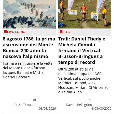
MONTAGNA
SPORT
8 agosto 1786, la prima
Trail: Daniel Thedy e
ascensione del Monte
Michela Comola
Bianco: 240 anni fa
firmano il Vertical
nasceva l’alpinismo
Brusson-Bringuez a
tempo di record
I primi a raggiungere la vetta
del Monte Bianco furono
Oltre 200 atleti al via
Jacques Balmat e Michel
dell'ultima tappa del Défì
Gabriel Paccard
Vertical, sul podio anche
Mathieu Brunod, Alex
Noussan, Miriam Di Vincenzo
e Kaitlin Allen
di
di
Cinzia Timpano
Davide Pellegrino
il 08/08/2026
il 08/08/2026