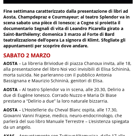
Fine settimana caratterizzato dalla presentazione di libri ad
Aosta, Champdepraz e Courmayeur; al teatro Splendor va in
scena sabato una pièce di Ionesco; a Cogne si proietta il
documentario Segnali di vita di Leandro Picarella girato a
Saint-Barthélemy; domenica 3 marzo al Forte di Bard
teatralizzazione dell’opera La signora di Klimt. Sfogliate gli
appuntamenti per scoprire dove andare.
SABATO 2 MARZO
AOSTA
– La libreria Briviodue di piazza Chanoux invita, alle 18,
alla presentazione del libro Noi voci invisibili di Elisa Schininà,
morta suicida. Ne parleranno con il pubblico Antonia
Bassignana e Maurizio Schininà, genitori di Elisa.
AOSTA
– Al teatro Splendor va in scena, alle 20.30, Delirio a
due di Eugène Ionesco. Corrado Nuzzo e Maria Di Biase
prestano a “Delirio a due” la loro naturale bizzarria.
AOSTA
– L’Hostellerie du Cheval Blanc ospita, alle 17.30,
Giovanni Vanni Frajese, medico, neuro-endocrinologo, che
parlerà del suo libro Manuale Terrestre – L’esistenza spiegata
da un angelo.
AYAS
– Appuntamento con TuttaunAltamusica, dalle 17 alle