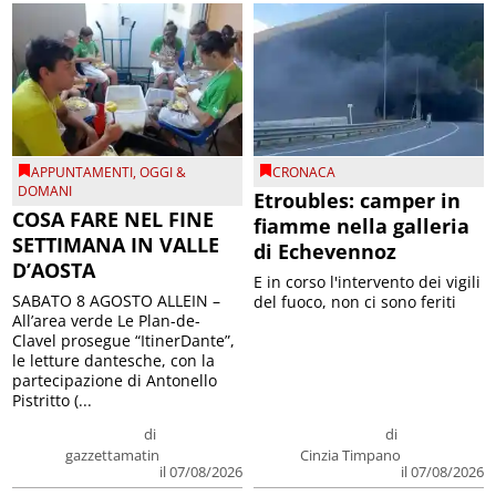
APPUNTAMENTI
,
OGGI &
CRONACA
DOMANI
Etroubles: camper in
COSA FARE NEL FINE
fiamme nella galleria
SETTIMANA IN VALLE
di Echevennoz
D’AOSTA
E in corso l'intervento dei vigili
SABATO 8 AGOSTO ALLEIN –
del fuoco, non ci sono feriti
All’area verde Le Plan-de-
Clavel prosegue “ItinerDante”,
le letture dantesche, con la
partecipazione di Antonello
Pistritto (...
di
di
gazzettamatin
Cinzia Timpano
il 07/08/2026
il 07/08/2026