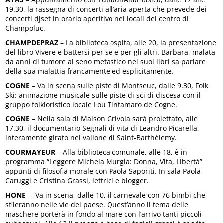
19.30, la rassegna di concerti all’aria aperta che prevede dei
concerti djset in orario aperitivo nei locali del centro di
Champoluc.
CHAMPDEPRAZ
– La biblioteca ospita, alle 20, la presentazione
del libro Vivere e battersi per sé e per gli altri. Barbara, malata
da anni di tumore al seno metastico nei suoi libri sa parlare
della sua malattia francamente ed esplicitamente.
COGNE
– Va in scena sulle piste di Montseuc, dalle 9.30, Folk
Ski: animazione musicale sulle piste di sci di discesa con il
gruppo folkloristico locale Lou Tintamaro de Cogne.
COGNE
– Nella sala di Maison Grivola sarà proiettato, alle
17.30, il documentario Segnali di vita di Leandro Picarella,
interamente girato nel vallone di Saint-Barthélemy.
COURMAYEUR
– Alla biblioteca comunale, alle 18, è in
programma “Leggere Michela Murgia: Donna, Vita, Libertà”
appunti di filosofia morale con Paola Saporiti. In sala Paola
Caruggi e Cristina Grassi, lettrici e blogger.
HONE
– Va in scena, dalle 10, il carnevale con 76 bimbi che
sfileranno nelle vie del paese. Quest’anno il tema delle
maschere porterà in fondo al mare con l’arrivo tanti piccoli