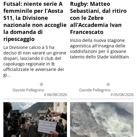
Futsal: niente serie A
Rugby: Matteo
femminile per l’Aosta
Sebastiani, dal ritiro
511, la Divisione
con le Zebre
nazionale non accoglie
all’Accademia Ivan
la domanda di
Francescato
ripescaggio
Inizio della nuova stagione
agonistica all'insegna delle
La Divisione calcio a 5 ha
soddisfazioni per il giovane
deciso di non varare un girone
talento dello Stade Valdôtain
dispari, lasciando il club del
capoluogo regionale in B;
ufficializzate le avversarie dei
gi...
di
di
Davide Pellegrino
Davide Pellegrino
il 06/08/2026
il 05/08/2026