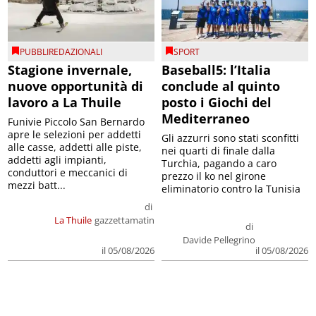
PUBBLIREDAZIONALI
SPORT
Stagione invernale,
Baseball5: l’Italia
nuove opportunità di
conclude al quinto
lavoro a La Thuile
posto i Giochi del
Mediterraneo
Funivie Piccolo San Bernardo
apre le selezioni per addetti
Gli azzurri sono stati sconfitti
alle casse, addetti alle piste,
nei quarti di finale dalla
addetti agli impianti,
Turchia, pagando a caro
conduttori e meccanici di
prezzo il ko nel girone
mezzi batt...
eliminatorio contro la Tunisia
di
La Thuile
gazzettamatin
di
Davide Pellegrino
il 05/08/2026
il 05/08/2026