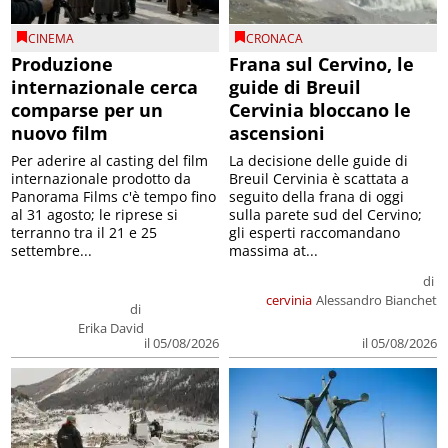
CINEMA
CRONACA
Produzione
Frana sul Cervino, le
internazionale cerca
guide di Breuil
comparse per un
Cervinia bloccano le
nuovo film
ascensioni
Per aderire al casting del film
La decisione delle guide di
internazionale prodotto da
Breuil Cervinia è scattata a
Panorama Films c'è tempo fino
seguito della frana di oggi
al 31 agosto; le riprese si
sulla parete sud del Cervino;
terranno tra il 21 e 25
gli esperti raccomandano
settembre...
massima at...
di
cervinia
Alessandro Bianchet
di
Erika David
il 05/08/2026
il 05/08/2026