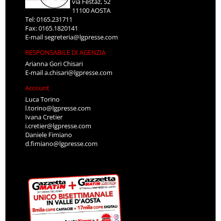
via Festaz, 52
11100 AOSTA
Tel: 0165.231711
Fax: 0165.1820141
E-mail
segreteria@lgpresse.com
RESPONSABILE DI AGENZIA
Arianna Gori Chisari
E-mail
a.chisari@lgpresse.com
Account
Luca Torino
l.torino@lgpresse.com
Ivana Cretier
i.cretier@lgpresse.com
Daniele Fimiano
d.fimiano@lgpresse.com