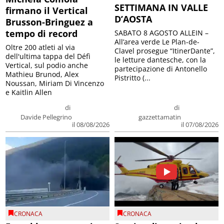
SETTIMANA IN VALLE
firmano il Vertical
D’AOSTA
Brusson-Bringuez a
tempo di record
SABATO 8 AGOSTO ALLEIN –
All’area verde Le Plan-de-
Oltre 200 atleti al via
Clavel prosegue “ItinerDante”,
dell'ultima tappa del Défì
le letture dantesche, con la
Vertical, sul podio anche
partecipazione di Antonello
Mathieu Brunod, Alex
Pistritto (...
Noussan, Miriam Di Vincenzo
e Kaitlin Allen
di
di
Davide Pellegrino
gazzettamatin
il 08/08/2026
il 07/08/2026
CRONACA
CRONACA