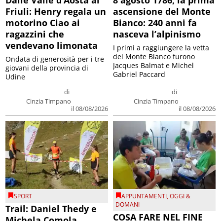
Friuli: Henry regala un
ascensione del Monte
motorino Ciao ai
Bianco: 240 anni fa
ragazzini che
nasceva l’alpinismo
vendevano limonata
I primi a raggiungere la vetta
del Monte Bianco furono
Ondata di generosità per i tre
Jacques Balmat e Michel
giovani della provincia di
Gabriel Paccard
Udine
di
di
Cinzia Timpano
Cinzia Timpano
il 08/08/2026
il 08/08/2026
SPORT
APPUNTAMENTI
,
OGGI &
DOMANI
Trail: Daniel Thedy e
COSA FARE NEL FINE
Michela Comola