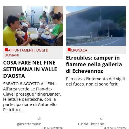
APPUNTAMENTI
,
OGGI &
CRONACA
DOMANI
Etroubles: camper in
COSA FARE NEL FINE
fiamme nella galleria
SETTIMANA IN VALLE
di Echevennoz
D’AOSTA
E in corso l'intervento dei vigili
SABATO 8 AGOSTO ALLEIN –
del fuoco, non ci sono feriti
All’area verde Le Plan-de-
Clavel prosegue “ItinerDante”,
le letture dantesche, con la
partecipazione di Antonello
Pistritto (...
di
di
gazzettamatin
Cinzia Timpano
il 07/08/2026
il 07/08/2026