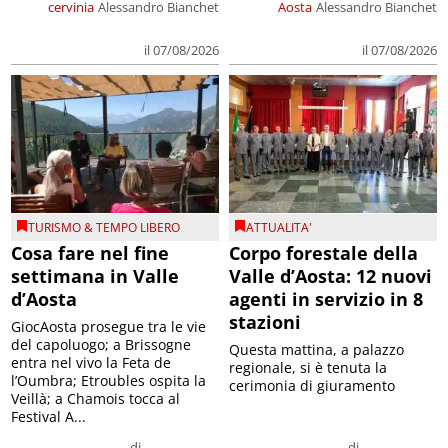
cervinia
Alessandro Bianchet
Aosta
Alessandro Bianchet
il 07/08/2026
il 07/08/2026
TURISMO & TEMPO LIBERO
ATTUALITA'
Cosa fare nel fine
Corpo forestale della
settimana in Valle
Valle d’Aosta: 12 nuovi
d’Aosta
agenti in servizio in 8
stazioni
GiocAosta prosegue tra le vie
del capoluogo; a Brissogne
Questa mattina, a palazzo
entra nel vivo la Feta de
regionale, si è tenuta la
l’Oumbra; Etroubles ospita la
cerimonia di giuramento
Veillà; a Chamois tocca al
Festival A...
di
di