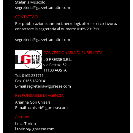
Stefania Muscolo
segreteria@gazzettamatin.com
CONTATTACI
Per pubblicazione annunci, necrologi, offro e cerco lavoro,
contattare la segreteria al numero: 0165/231711
segreteria@gazzettamatin.com
CONCESSIONARIA DI PUBBLICITÀ
LG PRESSE S.R.L.
via Festaz, 52
11100 AOSTA
Tel: 0165.231711
Fax: 0165.1820141
E-mail
segreteria@lgpresse.com
RESPONSABILE DI AGENZIA
Arianna Gori Chisari
E-mail
a.chisari@lgpresse.com
Account
Luca Torino
l.torino@lgpresse.com