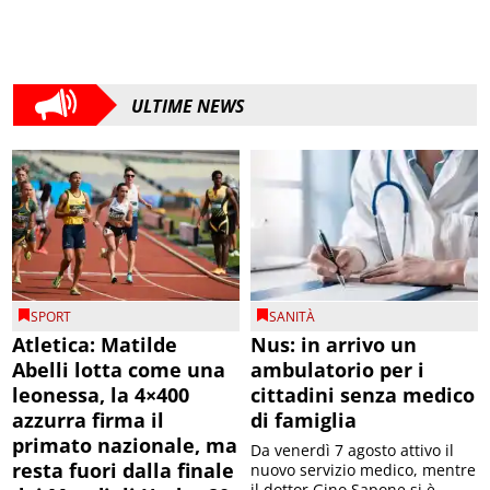
ULTIME NEWS
SPORT
SANITÀ
Atletica: Matilde
Nus: in arrivo un
Abelli lotta come una
ambulatorio per i
leonessa, la 4×400
cittadini senza medico
azzurra firma il
di famiglia
primato nazionale, ma
Da venerdì 7 agosto attivo il
resta fuori dalla finale
nuovo servizio medico, mentre
il dottor Gino Sapone si è