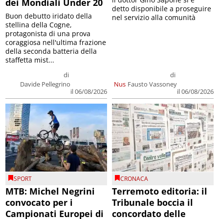
dei Mondiali Under 20
detto disponibile a proseguire
Buon debutto iridato della
nel servizio alla comunità
stellina della Cogne,
protagonista di una prova
coraggiosa nell'ultima frazione
della seconda batteria della
staffetta mist...
di
di
Davide Pellegrino
Nus
Fausto Vassoney
il 06/08/2026
il 06/08/2026
SPORT
CRONACA
MTB: Michel Negrini
Terremoto editoria: il
convocato per i
Tribunale boccia il
Campionati Europei di
concordato delle