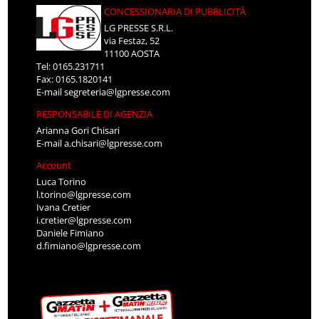
CONCESSIONARIA DI PUBBLICITÀ
LG PRESSE S.R.L.
via Festaz, 52
11100 AOSTA
Tel: 0165.231711
Fax: 0165.1820141
E-mail
segreteria@lgpresse.com
RESPONSABILE DI AGENZIA
Arianna Gori Chisari
E-mail
a.chisari@lgpresse.com
Account
Luca Torino
l.torino@lgpresse.com
Ivana Cretier
i.cretier@lgpresse.com
Daniele Fimiano
d.fimiano@lgpresse.com