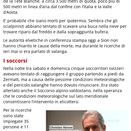
de la Tete Blanche, a circa 3.500 metri di quota, poco più di
500 metri in linea d’aria dal confine con l’Italia e la Valle
d’Aosta.
E’ probabile che siano morti per ipotermia. Sembra che gli
scialpinisti abbiano tentato di scavare una buca nella neve per
trovare riparo dal freddo e dalla sopraggiunta bufera.
Le autorità elvetiche in conferenza stampa oggi a Sion non
hanno chiarito le cause della morte, ma durante le ricerche di
ieri mai si era parlato di valanga.
I soccorsi
Nella notte tra sabato e domenica cinque soccorritori svizzeri
avevano tentato di raggiungere il gruppo partendo a piedi da
Zermatt, ma a causa delle pessime condizioni meteorologiche
e del pericolo valanghe hanno dovuto rinunciare. Era stato
allertato anche il Soccorso alpino valdostano, nella speranza
che le condizioni meteorologiche sul lato meridionale
consentissero l’intervento in elicottero.
Per le ricerche
sono state
impiegate 35
persone e 11