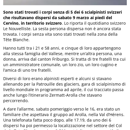
Sono stati trovati i corpi senza di 5 dei 6 scialpinisti svizzeri
che risultavano dispersi da sabato 9 marzo ai piedi del
Cervino, in territorio svizzero
. Lo riporta il quotidiano svizzero
Le Nouvelliste. La sesta persona dispersa non è ancora stata
trovata. I corpi senza vita sono stati trovati nella zona della
Tête Blanche.
Hanno tutti tra i 21 e 58 anni, e cinque di loro appartengono
alla stessa famiglia del Vallese, mentre un’altra persona, una
donna, arriva dal canton Friburgo. Si tratta di tre fratelli tra cui
un amministratore comunale, un loro zio, un loro cugino e
l’amica di uno tre fratelli.
Diversi di loro erano alpinisti esperti e alcuni si stavano
allenando per la Patrouille des glaciers, gara di scialpinismo di
livello mondiale in programma ad aprile, il cui tracciato passa
anche lungo l’itinerario Zermatt-Arolla che stavano
percorrendo.
A dare l’allarme, sabato pomeriggio verso le 16, era stato un
familiare che aspettava il gruppo ad Arolla, nella Val d’Hérens.
Una telefonata fatta poco dopo, alle 17.19, da uno dei 6
dispersi ha poi permesso la localizzazione nel settore del Col