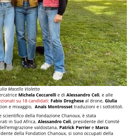
lia Macello Violetta
cercatrice
Michela Ceccarelli
e di
Alessandro Celi
, e alle
ezionati su 18 candidati
:
Fabio Droghese
al drone,
Giulia
ction e mixaggio,
Anaïs Montrosset
traduzioni e i sottotitoli.
e scientifico della Fondazione Chanoux, è stata
ati in Sud Africa,
Alessandro Celi
, presidente del Comité
 dell’emigrazione valdostana,
Patrick Perrier
e
Marco
sidente della Fondation Chanoux, si sono occupati della