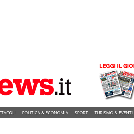
TTACOLI
POLITICA & ECONOMIA
SPORT
TURISMO & EVENTI
C