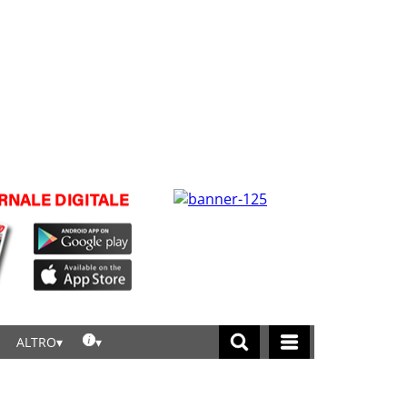
ALTRO
licca per leggere tutte le