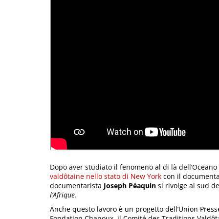
Dopo aver studiato il fenomeno al di là dell’Oceano
valdôtaine nello stato di New York
con il documenta
documentarista
Joseph Péaquin
si rivolge al sud 
l’Afrique.
Anche questo lavoro è un progetto dell’Union Presse
Fondation Chanoux, il Comité des Traditions Valdôtain