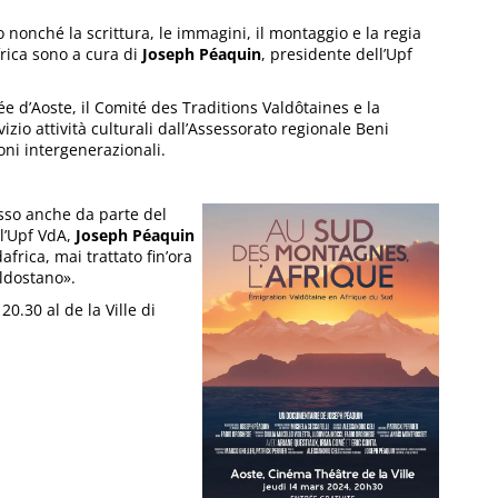
 nonché la scrittura, le immagini, il montaggio e la regia
rica sono a cura di
Joseph Péaquin
, presidente dell’Upf
lée d’Aoste, il Comité des Traditions Valdôtaines e la
zio attività culturali dall’Assessorato regionale Beni
ioni intergenerazionali.
sso anche da parte del
l’Upf VdA,
Joseph Péaquin
frica, mai trattato fin’ora
aldostano».
0.30 al de la Ville di