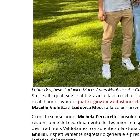
Fabio Droghese, Ludovica Mocci, Anaïs Montrosset e Giu
Storie alle quali si è risaliti grazie al lavoro della ri
quali hanno lavorato
quattro giovani valdostani sel
Macello Violetta
e
Ludovica Mocci
alla color corre
Come lo scorso anno,
Michela Ceccarelli
, consulent
responsabile del coordinamento dei testimoni emigr
des Traditions Valdôtaines, consulente sulla storia
Gheller
, rispettivamente segretario generale e pre