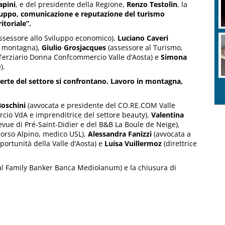
apini
, e del presidente della Regione,
Renzo Testolin
, la
luppo, comunicazione e reputazione del turismo
itoriale”.
ssessore allo Sviluppo economico),
Luciano Caveri
la montagna),
Giulio Grosjacques
(assessore al Turismo,
Terziario Donna Confcommercio Valle d’Aosta) e
Simona
).
erte del settore si confrontano. Lavoro in montagna,
Boschini
(avvocata e presidente del CO.RE.COM Valle
cio VdA e imprenditrice del settore beauty),
Valentina
evue di Pré-Saint-Didier e del B&B La Boule de Neige),
corso Alpino, medico USL),
Alessandra Fanizzi
(avvocata a
portunità della Valle d’Aosta) e
Luisa Vuillermoz
(direttrice
l Family Banker Banca Mediolanum) e la chiusura di