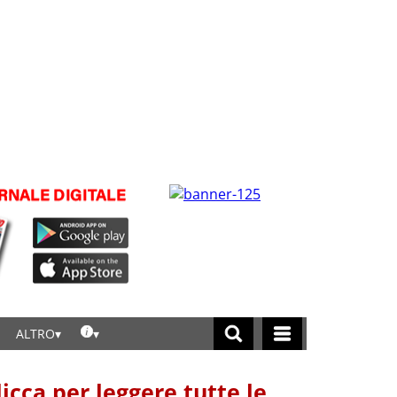
ALTRO
licca per leggere tutte le