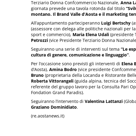
Terziario Donna Confcommercio Nazionale,
Anna L
giornata prevede una tavola rotonda dal titolo
“Svi
montano. Il Brand Valle d’Aosta e il marketing terr
All’appuntamento parteciperanno
Luigi Bertschy
(a
(assessore con delega alle politiche nazionali per 
sport e commercio),
Maria Elena Udali
(presidente 
Petrozzi
(vice Presidente Terziario Donna Nazionale
Seguiranno una serie di interventi sul tema
“Le esp
cultura di genere, comunicazione e linguaggio”
.
Per l’occasione sono previsti gli interventi di
Elena 
d’Aosta),
Amina Bodro
(vice presidente Confcommer
Bruno
(proprietaria della Locanda e Ristorante Bell
Roberta Vittorangeli
(guida alpina, tecnica del Soc
referente del gruppo lavoro per la Consulta Pari Op
Fondation Grand Paradis).
Seguiranno l’intervento di
Valentina Lattanzi
(Globa
Graziano Dominidiato
.
(re.aostanews.it)