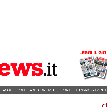
TTACOLI
POLITICA & ECONOMIA
SPORT
TURISMO & EVENTI
C