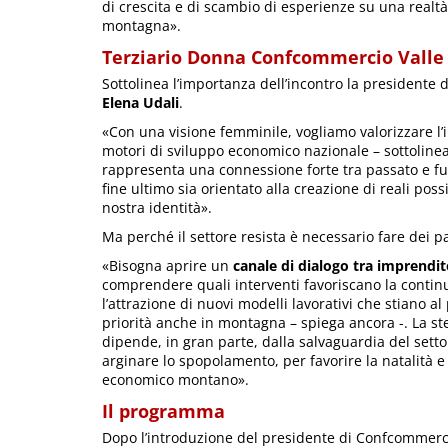
di crescita e di scambio di esperienze su una realt
montagna».
Terziario Donna Confcommercio Valle 
Sottolinea l’importanza dell’incontro la presidente
Elena Udali
.
«Con una visione femminile, vogliamo valorizzare l’
motori di sviluppo economico nazionale – sottoline
rappresenta una connessione forte tra passato e fut
fine ultimo sia orientato alla creazione di reali poss
nostra identità».
Ma perché il settore resista è necessario fare dei pa
«Bisogna aprire un
canale di dialogo tra imprendit
comprendere quali interventi favoriscano la continu
l’attrazione di nuovi modelli lavorativi che stiano al
priorità anche in montagna – spiega ancora -. La s
dipende, in gran parte, dalla salvaguardia del sett
arginare lo spopolamento, per favorire la natalità e
economico montano».
Il programma
Dopo l’introduzione del presidente di Confcommer