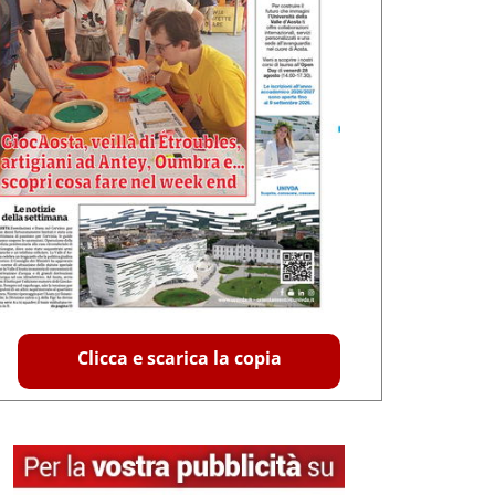
Clicca e scarica la copia