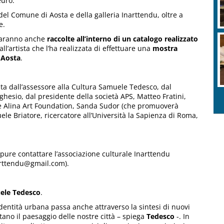
euro.
 del Comune di Aosta e della galleria Inarttendu, oltre a
e.
 saranno anche
raccolte all’interno di un catalogo realizzato
ll’artista che l’ha realizzata di effettuare una
mostra
i Aosta
.
sta dall’assessore alla Cultura Samuele Tedesco, dal
hesio, dal presidente della società APS, Matteo Fratini,
ese Alina Art Foundation, Sanda Sudor (che promuoverà
ele Briatore, ricercatore all’Università la Sapienza di Roma,
ppure contattare l’associazione culturale Inarttendu
arttendu@gmail.com).
ele Tedesco
.
’identità urbana passa anche attraverso la sintesi di nuovi
tano il paesaggio delle nostre città – spiega
Tedesco
-. In