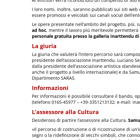
Ai vincitori verrà riconosciuto un compenso di 500 
I loro nomi, inoltre, saranno pubblicati sui siti web
essere promossi e veicolati sui canali social dell’ent
Le opere presentate nell’ambito del progetto, poi,
ad hoc
, mentre il lavoro più meritevole permetterà a
personale gratuita presso la galleria Inarttendu d
La giuria
La giuria che valuterà l’intero percorso sarà compo
presidente dell’associazione Inarttendu, Luciano Seg
dalla presidente dell’associazione artistica oland
anche il progetto a livello internazionale) e da Samu
Dipartimento SARAS.
Informazioni
Per informazioni è possibile consultare il bando, o
(telefono 0165-45977 – +39-3351213132; e-mail: in
L’assessore alla Cultura
Desideroso di partire l’assessore alla Cultura,
Samu
«Il percorso di costruzione o di ricostruzione di un
segni o la ridefinizione di vecchi simboli, che conno