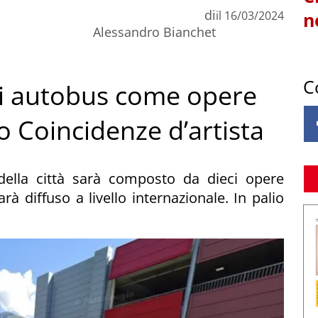
di
il
16/03/2024
n
Alessandro Bianchet
C
li autobus come opere
so Coincidenze d’artista
a della città sarà composto da dieci opere
rà diffuso a livello internazionale. In palio