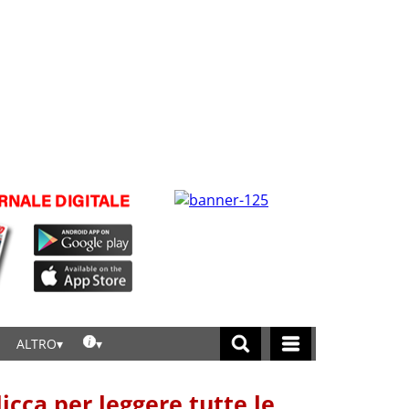
ALTRO
licca per leggere tutte le