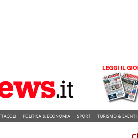
TTACOLI
POLITICA & ECONOMIA
SPORT
TURISMO & EVENTI
C