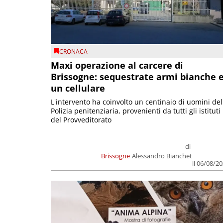
CRONACA
Maxi operazione al carcere di
Brissogne: sequestrate armi bianche 
un cellulare
L'intervento ha coinvolto un centinaio di uomini del
Polizia penitenziaria, provenienti da tutti gli istituti
del Provveditorato
di
Brissogne
Alessandro Bianchet
il 06/08/2