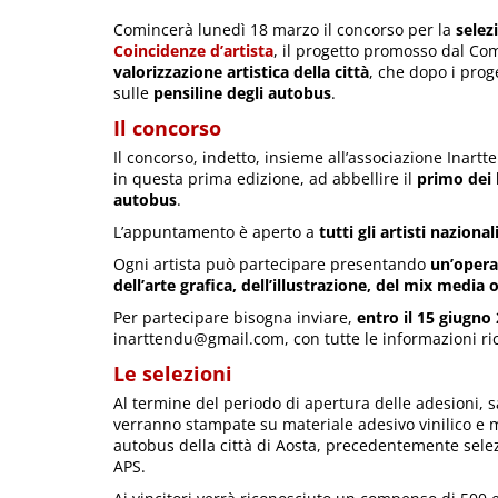
Comincerà lunedì 18 marzo il concorso per la
selez
Coincidenze d’artista
, il progetto promosso dal Co
valorizzazione artistica della città
, che dopo i prog
sulle
pensiline degli autobus
.
Il concorso
Il concorso, indetto, insieme all’associazione Inartt
in questa prima edizione, ad abbellire il
primo dei 
autobus
.
L’appuntamento è aperto a
tutti gli artisti naziona
Ogni artista può partecipare presentando
un’opera,
dell’arte grafica, dell’illustrazione, del mix media o
Per partecipare bisogna inviare,
entro il 15 giugno
inarttendu@gmail.com, con tutte le informazioni ri
Le selezioni
Al termine del periodo di apertura delle adesioni,
verranno stampate su materiale adesivo vinilico e m
autobus della città di Aosta, precedentemente sele
APS.