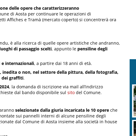
ione delle opere che caratterizzeranno
mune di Aosta per continuare le operazioni di
etti Affiches e Tramà (mercato coperto) si concentrerà ora
endu, è alla ricerca di quelle opere artistiche che andranno,
luoghi di passaggio scelti
, appunto le
pensiline degli
li e internazionali
, a partire dai 18 anni di età.
 inedita o non, nel settore della pittura, della fotografia,
 dei graffiti
.
 2024
, la domanda di iscrizione via mail all’indirizzo
chieste dal bando disponibile sul
sito
del Comune.
 saranno
selezionate dalla giuria incaricata le 10 opere
che
ontate sui pannelli interni di alcune pensiline degli
zionate dal Comune di Aosta insieme alla società in house