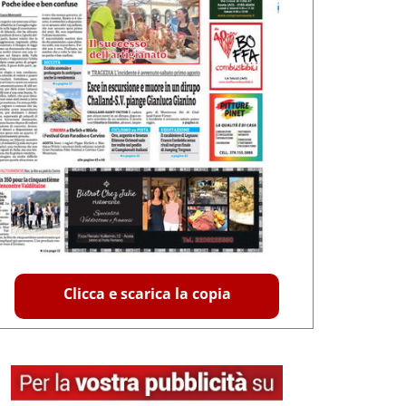
Clicca e scarica la copia