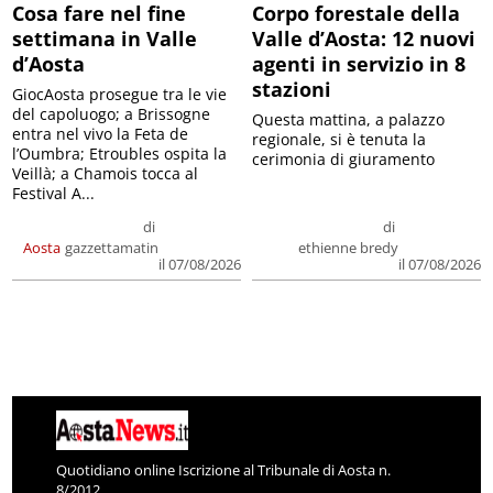
Cosa fare nel fine
Corpo forestale della
settimana in Valle
Valle d’Aosta: 12 nuovi
d’Aosta
agenti in servizio in 8
stazioni
GiocAosta prosegue tra le vie
del capoluogo; a Brissogne
Questa mattina, a palazzo
entra nel vivo la Feta de
regionale, si è tenuta la
l’Oumbra; Etroubles ospita la
cerimonia di giuramento
Veillà; a Chamois tocca al
Festival A...
di
di
Aosta
gazzettamatin
ethienne bredy
il 07/08/2026
il 07/08/2026
Quotidiano online Iscrizione al Tribunale di Aosta n.
8/2012