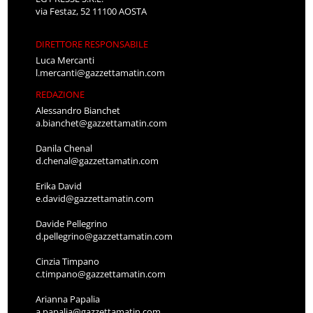
via Festaz, 52 11100 AOSTA
DIRETTORE RESPONSABILE
Luca Mercanti
l.mercanti@gazzettamatin.com
REDAZIONE
Alessandro Bianchet
a.bianchet@gazzettamatin.com
Danila Chenal
d.chenal@gazzettamatin.com
Erika David
e.david@gazzettamatin.com
Davide Pellegrino
d.pellegrino@gazzettamatin.com
Cinzia Timpano
c.timpano@gazzettamatin.com
Arianna Papalia
a.papalia@gazzettamatin.com