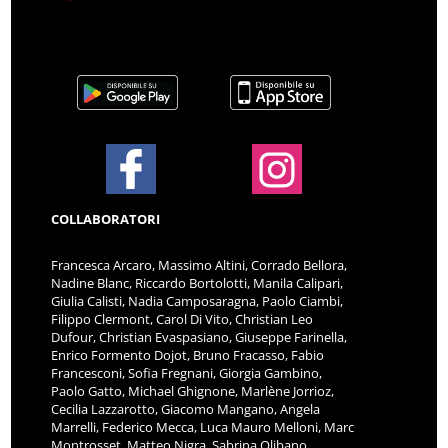
COLLABORATORI
Francesca Arcaro, Massimo Altini, Corrado Bellora,
Nadine Blanc, Riccardo Bortolotti, Manila Calipari,
Giulia Calisti, Nadia Camposaragna, Paolo Ciambi,
Filippo Clermont, Carol Di Vito, Christian Leo
Dufour, Christian Evaspasiano, Giuseppe Farinella,
Enrico Formento Dojot, Bruno Fracasso, Fabio
Francesconi, Sofia Fregnani, Giorgia Gambino,
Paolo Gatto, Michael Ghignone, Marlène Jorrioz,
Cecilia Lazzarotto, Giacomo Mangano, Angela
Marrelli, Federico Mecca, Luca Mauro Melloni, Marc
Montrosset, Matteo Nigra, Sabrina Olibano,