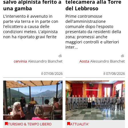
salvo alpinista ferito a
telecamera alla Torre
una gamba
del Lebbroso
L'intervento è avvenuto in
Prime contromosse
parte via terra e in parte con
dell'amministrazione
l'elicottero a causa delle
comunale dopo l'esposto
condizioni meteo. L'alpinista
presentato da residenti della
non ha riportato gravi ferite
zona; promessi anche
maggiori controlli e ulteriori
inter...
di
di
cervinia
Alessandro Bianchet
Aosta
Alessandro Bianchet
il 07/08/2026
il 07/08/2026
TURISMO & TEMPO LIBERO
ATTUALITA'