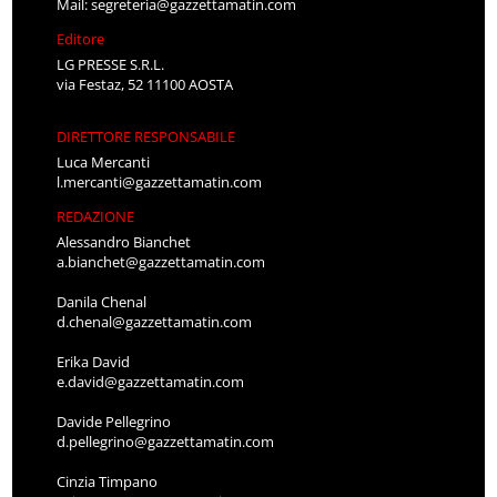
Mail:
segreteria@gazzettamatin.com
Editore
LG PRESSE S.R.L.
via Festaz, 52 11100 AOSTA
DIRETTORE RESPONSABILE
Luca Mercanti
l.mercanti@gazzettamatin.com
REDAZIONE
Alessandro Bianchet
a.bianchet@gazzettamatin.com
Danila Chenal
d.chenal@gazzettamatin.com
Erika David
e.david@gazzettamatin.com
Davide Pellegrino
d.pellegrino@gazzettamatin.com
Cinzia Timpano