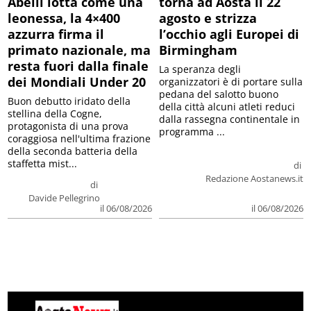
Abelli lotta come una
torna ad Aosta il 22
leonessa, la 4×400
agosto e strizza
azzurra firma il
l’occhio agli Europei di
primato nazionale, ma
Birmingham
resta fuori dalla finale
La speranza degli
dei Mondiali Under 20
organizzatori è di portare sulla
pedana del salotto buono
Buon debutto iridato della
della città alcuni atleti reduci
stellina della Cogne,
dalla rassegna continentale in
protagonista di una prova
programma ...
coraggiosa nell'ultima frazione
della seconda batteria della
staffetta mist...
di
Redazione Aostanews.it
di
Davide Pellegrino
il 06/08/2026
il 06/08/2026