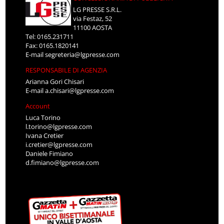
LG PRESSE S.R.L.
via Festaz, 52
11100 AOSTA
Tel: 0165.231711
Fax: 0165.1820141
E-mail
segreteria@lgpresse.com
RESPONSABILE DI AGENZIA
Arianna Gori Chisari
E-mail
a.chisari@lgpresse.com
Account
Luca Torino
l.torino@lgpresse.com
Ivana Cretier
i.cretier@lgpresse.com
Daniele Fimiano
d.fimiano@lgpresse.com