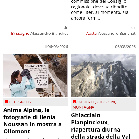
commissione del Consiglio
regionale, dove ha ribadito
come l'iter, al momento, sia
ancora ferm...
di
di
Brissogne
Alessandro Bianchet
Aosta
Alessandro Bianchet
il 06/08/2026
il 06/08/2026
FOTOGRAFIA
AMBIENTE
,
GHIACCIAI
,
MONTAGNA
Anima Alpina, le
Ghiacciaio
fotografie di Ilenia
Planpincieux,
Noussan in mostra a
riapertura diurna
Ollomont
della strada della Val