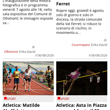
L'inaugurazione della mostra
Ferret
fotografica è in programma
venerdì 7 agosto alle 18, nella
Riapre oggi, giovedì 6 agosto,
sala espositiva del Comune di
solo di giorno e solo in
Ollomont; le immagini esposte
discesa, la strada comunale
sa...
della Val Ferret; si riduce lo
scenario di rischio, in
movimento u...
di
Courmayeur
Erika David
di
Ollomont
Erika David
il 06/08/2026
il 06/08/2026
SPORT
SPORT
Atletica: Matilde
Atletica: Asta in Piazza