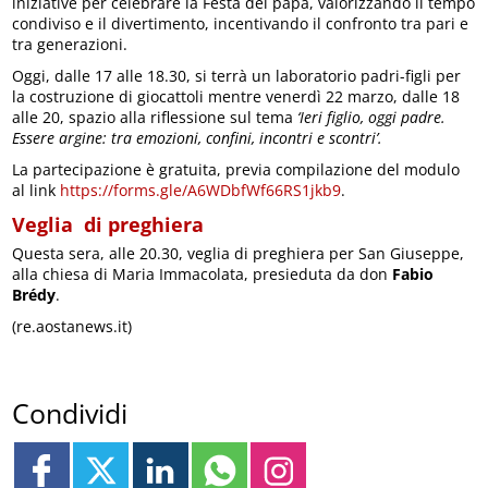
iniziative per celebrare la Festa del papà, valorizzando il tempo
condiviso e il divertimento, incentivando il confronto tra pari e
tra generazioni.
Oggi, dalle 17 alle 18.30, si terrà un laboratorio padri-figli per
la costruzione di giocattoli mentre venerdì 22 marzo, dalle 18
alle 20, spazio alla riflessione sul tema
‘Ieri figlio, oggi padre.
Essere argine: tra emozioni, confini, incontri e scontri’.
La partecipazione è gratuita, previa compilazione del modulo
al link
https://forms.gle/A6WDbfWf66RS1jkb9
.
Veglia di preghiera
Questa sera, alle 20.30, veglia di preghiera per San Giuseppe,
alla chiesa di Maria Immacolata, presieduta da don
Fabio
Brédy
.
(re.aostanews.it)
Condividi