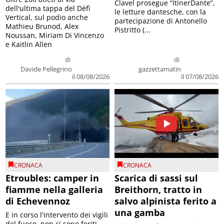
Clavel prosegue “ItinerDante”,
dell'ultima tappa del Défì
le letture dantesche, con la
Vertical, sul podio anche
partecipazione di Antonello
Mathieu Brunod, Alex
Pistritto (...
Noussan, Miriam Di Vincenzo
e Kaitlin Allen
di
di
Davide Pellegrino
gazzettamatin
il 08/08/2026
il 07/08/2026
CRONACA
CRONACA
Etroubles: camper in
Scarica di sassi sul
fiamme nella galleria
Breithorn, tratto in
di Echevennoz
salvo alpinista ferito a
una gamba
E in corso l'intervento dei vigili
del fuoco, non ci sono feriti