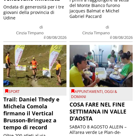
del Monte Bianco furono
Ondata di generosità per i tre
Jacques Balmat e Michel
giovani della provincia di
Gabriel Paccard
Udine
di
di
Cinzia Timpano
Cinzia Timpano
il 08/08/2026
il 08/08/2026
SPORT
APPUNTAMENTI
,
OGGI &
DOMANI
Trail: Daniel Thedy e
COSA FARE NEL FINE
Michela Comola
SETTIMANA IN VALLE
firmano il Vertical
D’AOSTA
Brusson-Bringuez a
tempo di record
SABATO 8 AGOSTO ALLEIN –
All’area verde Le Plan-de-
Oltre 200 atleti al via