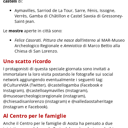
castelli
di:
Aymavilles, Sarriod de La Tour, Sarre, Fénis, Issogne,
Verrès, Gamba di Châtillon e Castel Savoia di Gressoney-
Saint-Jean.
Le
mostre
aperte in città sono:
Felice Casorati. Pittura che nasce dall’interno
al MAR-Museo
Archeologico Regionale e
Amniotica
di Marco Bettio alla
Chiesa di San Lorenzo.
Uno scatto ricordo
I protagonisti di questa speciale giornata sono invitati a
immortalare la loro visita postando le fotografie sui social
network aggiungendo eventualmente i seguenti tag:
@CultureVdA (Twitter), @castellogamba (Facebook e
Instagram), @castelloaymavilles (Instagram),
@museoarcheologicoregionale (instagram),
@chiesadisanlorenzo (instagram) e @valledaostaheritage
(Instagram e Facebook).
Al Centro per le famiglie
Anche il Centro per le famiglie di Aosta ha pensato a due