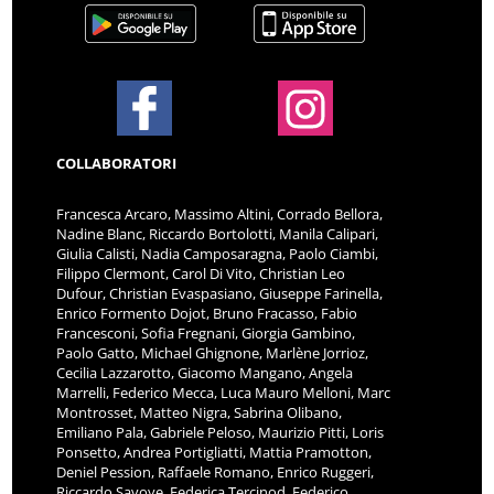
COLLABORATORI
Francesca Arcaro, Massimo Altini, Corrado Bellora,
Nadine Blanc, Riccardo Bortolotti, Manila Calipari,
Giulia Calisti, Nadia Camposaragna, Paolo Ciambi,
Filippo Clermont, Carol Di Vito, Christian Leo
Dufour, Christian Evaspasiano, Giuseppe Farinella,
Enrico Formento Dojot, Bruno Fracasso, Fabio
Francesconi, Sofia Fregnani, Giorgia Gambino,
Paolo Gatto, Michael Ghignone, Marlène Jorrioz,
Cecilia Lazzarotto, Giacomo Mangano, Angela
Marrelli, Federico Mecca, Luca Mauro Melloni, Marc
Montrosset, Matteo Nigra, Sabrina Olibano,
Emiliano Pala, Gabriele Peloso, Maurizio Pitti, Loris
Ponsetto, Andrea Portigliatti, Mattia Pramotton,
Deniel Pession, Raffaele Romano, Enrico Ruggeri,
Riccardo Savoye, Federica Tercinod, Federico