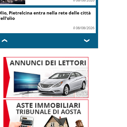
il 07/08/2026
Caretta caretta, circa 280 nidi
individuati in Italia dopo
record 2025
il 07/08/2026
❮
❯