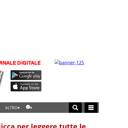
ALTRO
licca per leggere tutte le