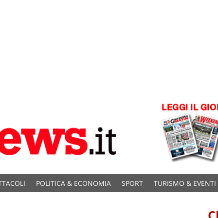
TTACOLI
POLITICA & ECONOMIA
SPORT
TURISMO & EVENTI
C