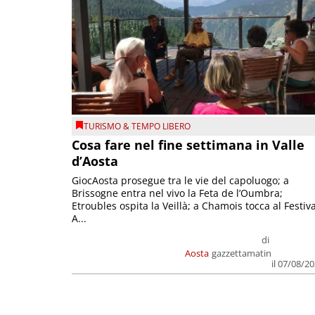
TURISMO & TEMPO LIBERO
Cosa fare nel fine settimana in Valle
d’Aosta
GiocAosta prosegue tra le vie del capoluogo; a
Brissogne entra nel vivo la Feta de l’Oumbra;
Etroubles ospita la Veillà; a Chamois tocca al Festiva
A...
di
Aosta
gazzettamatin
il 07/08/2