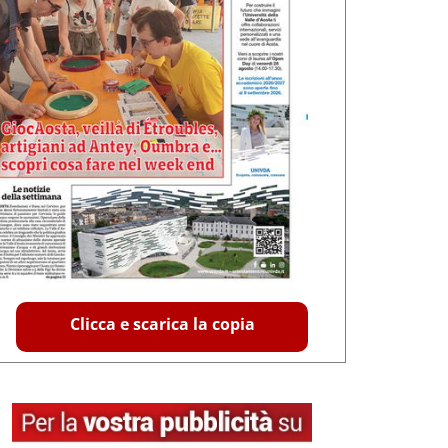
Clicca e scarica la copia