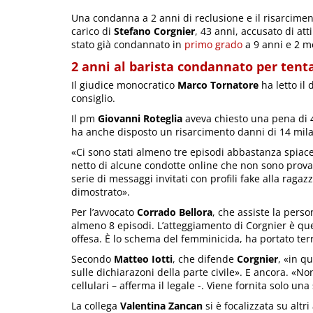
Una condanna a 2 anni di reclusione e il risarciment
carico di
Stefano Corgnier
, 43 anni, accusato di at
stato già condannato in
primo grado
a 9 anni e 2 m
2 anni al barista condannato per tent
Il giudice monocratico
Marco Tornatore
ha letto il 
consiglio.
Il pm
Giovanni Roteglia
aveva chiesto una pena di 4
ha anche disposto un risarcimento danni di 14 mila e
«Ci sono stati almeno tre episodi abbastanza spiace
netto di alcune condotte online che non sono provat
serie di messaggi invitati con profili fake alla ragaz
dimostrato».
Per l’avvocato
Corrado Bellora
, che assiste la pers
almeno 8 episodi. L’atteggiamento di Corgnier è quell
offesa. È lo schema del femminicida, ha portato terr
Secondo
Matteo Iotti
, che difende
Corgnier
, «in q
sulle dichiarazoni della parte civile». E ancora. «No
cellulari – afferma il legale -. Viene fornita solo u
La collega
Valentina Zancan
si è focalizzata su alt