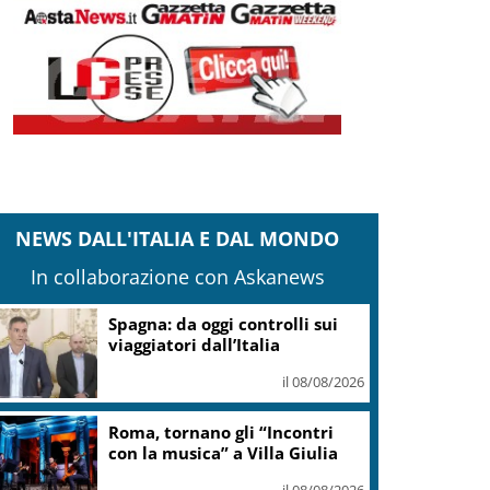
NEWS DALL'ITALIA E DAL MONDO
In collaborazione con Askanews
anteghetta, Garavaglia: Stop a impianto
ittoria del territorio
il 08/08/2026
Adyen e GetYourGuide: 15
anni di innovazione per le
esperienze di viaggio