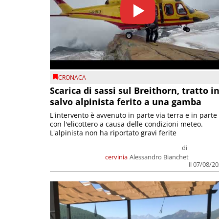
CRONACA
Scarica di sassi sul Breithorn, tratto i
salvo alpinista ferito a una gamba
L'intervento è avvenuto in parte via terra e in parte
con l'elicottero a causa delle condizioni meteo.
L'alpinista non ha riportato gravi ferite
di
cervinia
Alessandro Bianchet
il 07/08/2