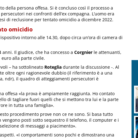
o della persona offesa. Si è concluso così il processo a
ti persecutori nei confronti dell’ex compagna. L’uomo era
esi di reclusione per tentato omicidio a dicembre 2022.
ato omicidio
dispositivo intorno alle 14.30, dopo circa un’ora di camera di
 anni. Il giudice, che ha concesso a
Corgnier
le attenuanti,
uro alla parte civile.
voli – ha sottolineato
Roteglia
durante la discussione -. Al
e oltre ogni ragionevole dubbio (il riferimento è a una
za, ndr), il quadro di atteggiamenti persecutori è
R
ona offesa «la prova è ampiamente raggiunta. Ho contato
v
o di tagliare fuori quelli che si mettono tra lui e la parte
ore in tutta una famiglia».
uesto procedimento prove non ce ne sono. Si basa tutto
n vengono posti sotto sequestro il telefono, il computer e i
na selezione di messaggi a piacimento».
ri aspetti. «I comportamenti sono pochi e dimostrano una