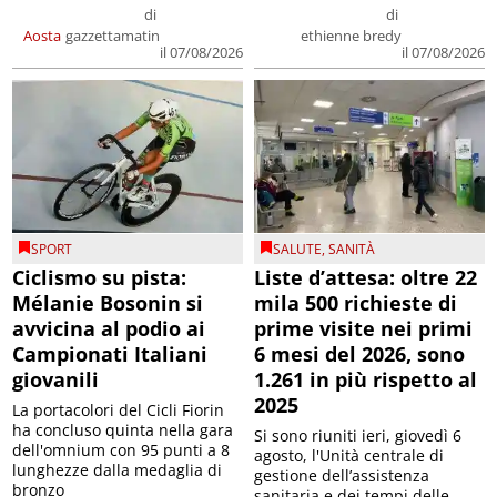
di
di
Aosta
gazzettamatin
ethienne bredy
il 07/08/2026
il 07/08/2026
SPORT
SALUTE
,
SANITÀ
Ciclismo su pista:
Liste d’attesa: oltre 22
Mélanie Bosonin si
mila 500 richieste di
avvicina al podio ai
prime visite nei primi
Campionati Italiani
6 mesi del 2026, sono
giovanili
1.261 in più rispetto al
2025
La portacolori del Cicli Fiorin
ha concluso quinta nella gara
Si sono riuniti ieri, giovedì 6
dell'omnium con 95 punti a 8
agosto, l'Unità centrale di
lunghezze dalla medaglia di
gestione dell’assistenza
bronzo
sanitaria e dei tempi delle