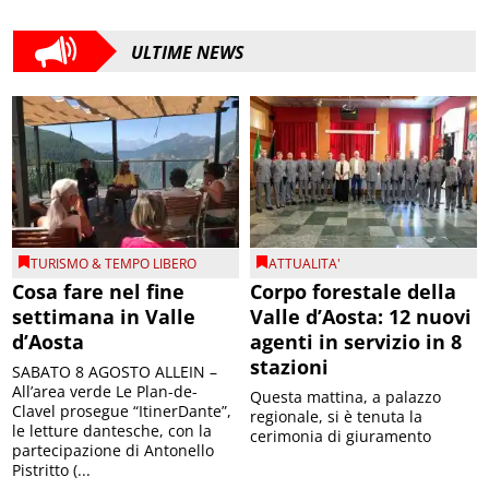
ULTIME NEWS
TURISMO & TEMPO LIBERO
ATTUALITA'
Cosa fare nel fine
Corpo forestale della
settimana in Valle
Valle d’Aosta: 12 nuovi
d’Aosta
agenti in servizio in 8
stazioni
SABATO 8 AGOSTO ALLEIN –
All’area verde Le Plan-de-
Questa mattina, a palazzo
Clavel prosegue “ItinerDante”,
regionale, si è tenuta la
le letture dantesche, con la
cerimonia di giuramento
partecipazione di Antonello
Pistritto (...