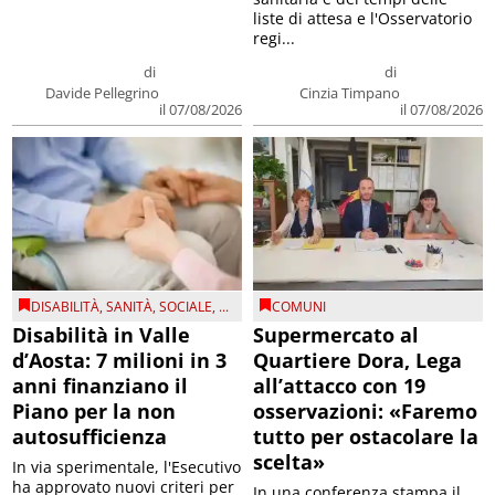
liste di attesa e l'Osservatorio
regi...
di
di
Davide Pellegrino
Cinzia Timpano
il 07/08/2026
il 07/08/2026
DISABILITÀ
,
SANITÀ
,
SOCIALE
, ...
COMUNI
Disabilità in Valle
Supermercato al
d’Aosta: 7 milioni in 3
Quartiere Dora, Lega
anni finanziano il
all’attacco con 19
Piano per la non
osservazioni: «Faremo
autosufficienza
tutto per ostacolare la
scelta»
In via sperimentale, l'Esecutivo
ha approvato nuovi criteri per
In una conferenza stampa il