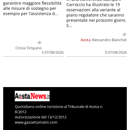
garantire maggiore flessibilità
Carroccio ha illustrato le 19
alle misure di sostegno per
osservazioni alla variante al
esempio per l'assistenza d...
piano regolatore che saranno
presentate nei prossimi giorni.
S...
di
Aosta
Alessandro Bianchet
di
Cinzia Timpano
il 07/08/2026
il 07/08/2026
Quotidiano online Iscrizione al Tribunale di Aosta n.
8/2012
Autorizzazione del 13/12/2012
www.gazzettamatin.com