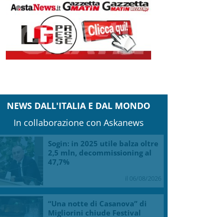
NEWS DALL'ITALIA E DAL MONDO
In collaborazione con Askanews
Sogin: in 2025 utile balza oltre
2,5 mln, decommissioning al
47,7%
il 06/08/2026
“Una notte di Casanova” di
Migliorini chiude Festival