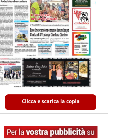
Clicca e scarica la copia