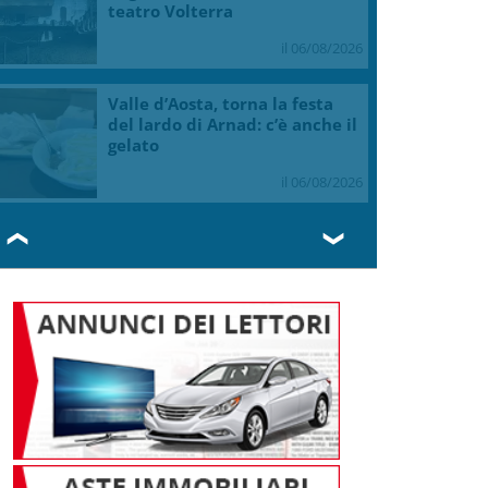
teatro Volterra
il 06/08/2026
Valle d’Aosta, torna la festa
del lardo di Arnad: c’è anche il
gelato
il 06/08/2026
❮
❯