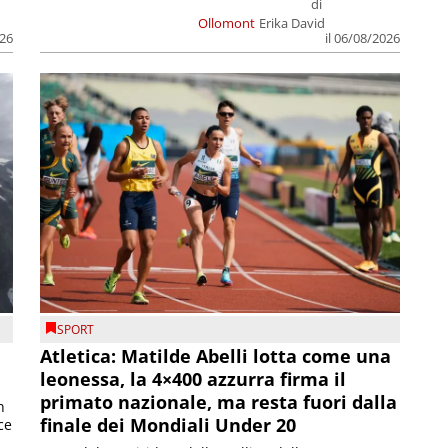
di
Ollomont
Erika David
026
il 06/08/2026
SPORT
Atletica: Matilde Abelli lotta come una
leonessa, la 4×400 azzurra firma il
primato nazionale, ma resta fuori dalla
n
finale dei Mondiali Under 20
ce