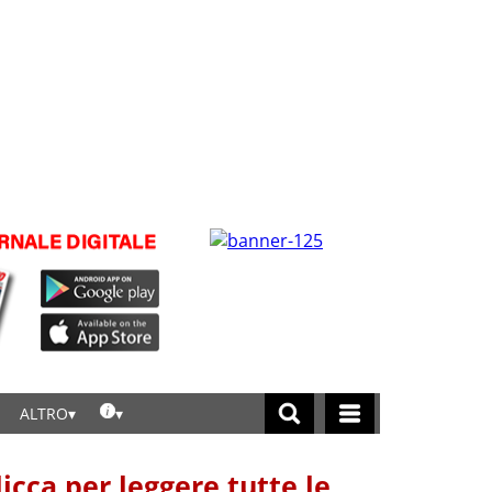
ALTRO
licca per leggere tutte le