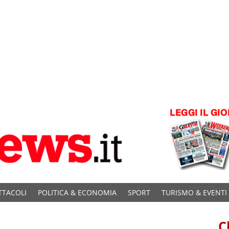
TTACOLI
POLITICA & ECONOMIA
SPORT
TURISMO & EVENTI
C