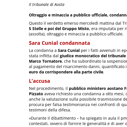
Il tribunale di Aosta
Oltraggio e minaccia a pubblico ufficiale, condanna
Questo il verdetto emerso mercoledì mattina dal Tr
5 Stelle e poi del Gruppo Misto,
era imputata per ri
(assolta), oltraggio e minaccia a pubblico ufficiale.
Sara Cunial condannata
La condanna a
Sara Cunial
per i fatti avvenuti in e
stata inflitta dal
giudice monocratico del tribunale 
Marco Tornatore
, che ha subordinato la sospensio
al pagamento del risarcimento danni, quantificato 
euro da corrispondere alla parte civile
.
L’accusa
Nel procedimento, il
pubblico ministero aostano 
Pizzato
aveva richiesto una condanna a otto mesi,
anche la valutazione sulla possibile trasmissione deg
procura per falsa testimonianza nei confronti di qu
testimoni della difesa.
«Durante il dibattimento – ha spiegato in aula il p
contestati, ovvero di fornire le generalità e di aver 