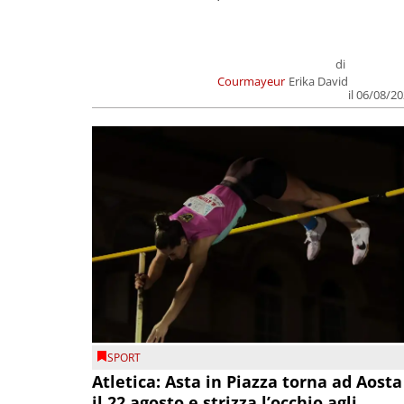
di
Courmayeur
Erika David
il 06/08/2
SPORT
Atletica: Asta in Piazza torna ad Aosta
il 22 agosto e strizza l’occhio agli