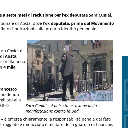
 a sette mesi di reclusione per l’ex deputata Sara Cunial.
ibunale di Aosta, dove
l’ex deputata, prima del Movimento
fiuto d’indicazioni sulla propria identità personale
poca Covid, è
di Aosta,
ne della pena
in
4 mila
Francesco
 chiedendo
li atti alla
attro
Sara Cunial sul palco in occasione della
manifestazione contro la Dad
m – è emersa chiaramente la responsabilità penale dei fatti
oltraggiato e minacciato il militare della guardia di finanza».