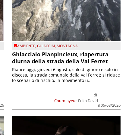
AMBIENTE
,
GHIACCIAI
,
MONTAGNA
Ghiacciaio Planpincieux, riapertura
diurna della strada della Val Ferret
Riapre oggi, giovedì 6 agosto, solo di giorno e solo in
discesa, la strada comunale della Val Ferret; si riduce
lo scenario di rischio, in movimento u...
di
Courmayeur
Erika David
026
il 06/08/2026