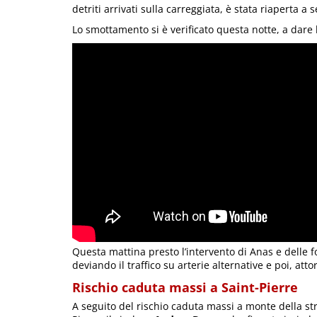
detriti arrivati sulla carreggiata, è stata riaperta a
Lo smottamento si è verificato questa notte, a dare 
Questa mattina presto l’intervento di Anas e delle f
deviando il traffico su arterie alternative e poi, atto
Rischio caduta massi a Saint-Pierre
A seguito del rischio caduta massi a monte della s