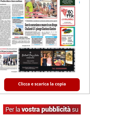
Clicca e scarica la copia