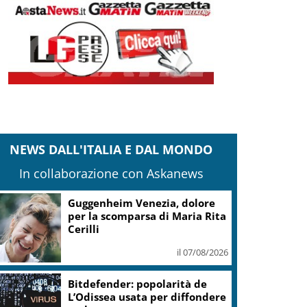
NEWS DALL'ITALIA E DAL MONDO
In collaborazione con Askanews
Covid, ‘Conte-day’ in
commissione: “non sono un
eroe ma un uomo corretto,
non troverete nulla”
il 06/08/2026
Guccini, Meloni: l’ho amato e