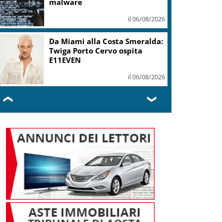
mi ha formato, continuerò a
cantarlo
il 06/08/2026
Sogin: in 2025 utile balza oltre
2,5 mln, decommissioning al
47,7%
il 06/08/2026
❮
❯