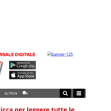
ALTRO
licca per leggere tutte le