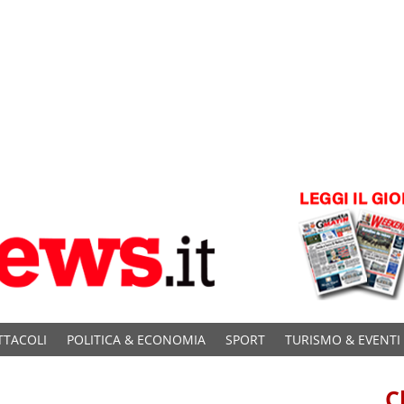
TTACOLI
POLITICA & ECONOMIA
SPORT
TURISMO & EVENTI
C