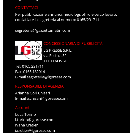
CONTATTACI
Per pubblicazione annunci, necrologi, offro e cerco lavoro,
contattare la segreteria al numero: 0165/231711
segreteria@gazzettamatin.com
CONCESSIONARIA DI PUBBLICITÀ
LG PRESSE S.R.L.
via Festaz, 52
11100 AOSTA
Tel: 0165.231711
Fax: 0165.1820141
E-mail
segreteria@lgpresse.com
RESPONSABILE DI AGENZIA
Arianna Gori Chisari
E-mail
a.chisari@lgpresse.com
Account
Luca Torino
l.torino@lgpresse.com
Ivana Cretier
i.cretier@lgpresse.com