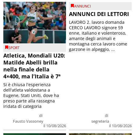
ANNUNCI
ANNUNCI DEI LETTORI
LAVORO 2. lavoro domanda
CERCO LAVORO signore 59
enne, italiano e volenteroso,
amante degli animali e
montagna cerca lavoro come
SPORT
garzone in alpeggio, ...
Atletica, Mondiali U20:
Matilde Abelli brilla
nella finale della
4×400, ma l’Italia è 7ª
Si è chiusa l'esperienza
dell'atleta valdostana a
Eugene, Stati Uniti, dove ha
preso parte alla rassegna
iridata di categoria
di
di
Fausto Vassoney
segreteria
il 10/08/2026
il 10/08/2026