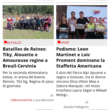
BATAILLES
SPORT
Batailles de Reines:
Podismo: Leon
Tiky, Alouette e
Martinet e Loic
Amoureuse regine a
Proment dominano la
Breuil-Cervinia
Staffetta Americana
Per la seconda eliminatoria
Il duo del Parco Alpi Apuane a
estiva, in arena 84 bovine.
segno a Gressan, tra le donne
Reinon, 763 Kg, Regina di peso
vincono Elisa Vitton Mea e
di giornata
Sabina Marquet, nel misto
trionfano Laura Segor e Mikael
Mongi...
di
Valtournenche
Luca Mercanti
di
Davide Pellegrino