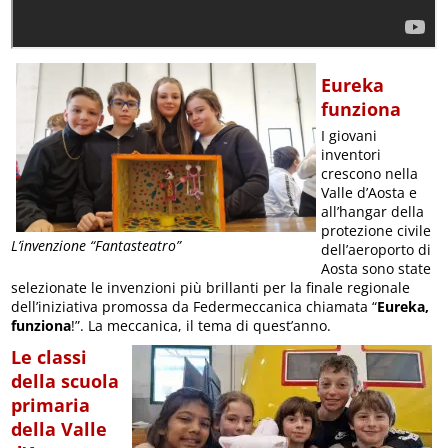
Eureka
funziona
I giovani
inventori
crescono nella
Valle d’Aosta e
all’hangar della
protezione civile
L’invenzione “Fantasteatro”
dell’aeroporto di
Aosta sono state
selezionate le invenzioni più brillanti per la finale regionale
dell’iniziativa promossa da Federmeccanica chiamata “
Eureka,
funziona
!”. La meccanica, il tema di quest’anno.
Le classi
della scuola
primaria
della Valle