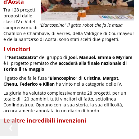
d’Aosta
Tra i 28 progetti
proposti dalle
classi IV e V del
“Biancospino” il gatto robot che fa le musa
comprensorio di
Chatillon e Chambave, di Verrés, della Valdigne di Courmayeur
e della Sant’Orso di Aosta, sono stati scelti due progetti.
I vincitori
Il “
Fantasteatro
” del gruppo di
Joel, Manuel, Emma e Myriam
è il progetto premiato che
accederà alla finale nazionale di
Torino il 16 maggio
.
Il gatto che fa le fusa “
Biancospino
” di
Cristina, Margot,
Chenu, Federico e Kilian
ha vinto nella categoria delle IV.
La giuria ha valutato complessivamente 28 progetti, per un
totale di 120 bambini, tutti vincitori di fatto, sottolinea
Confindustrua. Ognuno con la sua storia, la sua difficoltà,
accuratamente annotata in un diario di bordo.
Le altre incredibili invenzioni
❮