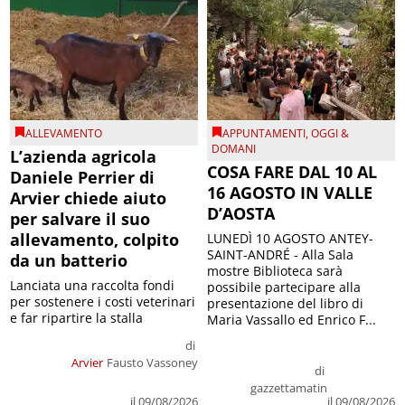
ALLEVAMENTO
APPUNTAMENTI
,
OGGI &
DOMANI
L’azienda agricola
COSA FARE DAL 10 AL
Daniele Perrier di
16 AGOSTO IN VALLE
Arvier chiede aiuto
D’AOSTA
per salvare il suo
allevamento, colpito
LUNEDÌ 10 AGOSTO ANTEY-
SAINT-ANDRÉ - Alla Sala
da un batterio
mostre Biblioteca sarà
Lanciata una raccolta fondi
possibile partecipare alla
per sostenere i costi veterinari
presentazione del libro di
e far ripartire la stalla
Maria Vassallo ed Enrico F...
di
Arvier
Fausto Vassoney
di
gazzettamatin
il 09/08/2026
il 09/08/2026