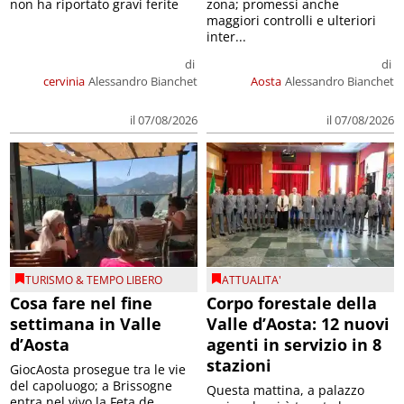
non ha riportato gravi ferite
zona; promessi anche
maggiori controlli e ulteriori
inter...
di
di
cervinia
Alessandro Bianchet
Aosta
Alessandro Bianchet
il 07/08/2026
il 07/08/2026
TURISMO & TEMPO LIBERO
ATTUALITA'
Cosa fare nel fine
Corpo forestale della
settimana in Valle
Valle d’Aosta: 12 nuovi
d’Aosta
agenti in servizio in 8
stazioni
GiocAosta prosegue tra le vie
del capoluogo; a Brissogne
Questa mattina, a palazzo
entra nel vivo la Feta de