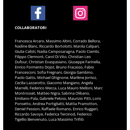
COLLABORATORI
Francesca Arcaro, Massimo Altini, Corrado Bellora,
Nadine Blanc, Riccardo Bortolotti, Manila Calipari,
Giulia Calisti, Nadia Camposaragna, Paolo Ciambi,
Filippo Clermont, Carol Di Vito, Christian Leo
Dufour, Christian Evaspasiano, Giuseppe Farinella,
Enrico Formento Dojot, Bruno Fracasso, Fabio
Francesconi, Sofia Fregnani, Giorgia Gambino,
Paolo Gatto, Michael Ghignone, Marlène Jorrioz,
Cecilia Lazzarotto, Giacomo Mangano, Angela
Marrelli, Federico Mecca, Luca Mauro Melloni, Marc
Montrosset, Matteo Nigra, Sabrina Olibano,
Emiliano Pala, Gabriele Peloso, Maurizio Pitti, Loris
Ponsetto, Andrea Portigliatti, Mattia Pramotton,
Deniel Pession, Raffaele Romano, Enrico Ruggeri,
Riccardo Savoye, Federica Tercinod, Federico
Tigellio Benvenuto, Luca Massimo Trifilò