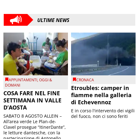
ULTIME NEWS
APPUNTAMENTI
,
OGGI &
CRONACA
DOMANI
Etroubles: camper in
COSA FARE NEL FINE
fiamme nella galleria
SETTIMANA IN VALLE
di Echevennoz
D’AOSTA
E in corso l'intervento dei vigili
SABATO 8 AGOSTO ALLEIN –
del fuoco, non ci sono feriti
All’area verde Le Plan-de-
Clavel prosegue “ItinerDante”,
le letture dantesche, con la
partecipazione di Antonello