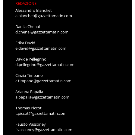
REDAZIONE
Alessandro Bianchet
a.bianchet@gazzettamatin.com
Danila Chenal
d.chenal@gazzettamatin.com
Erika David
e.david@gazzettamatin.com
Davide Pellegrino
d.pellegrino@gazzettamatin.com
Cinzia Timpano
c.timpano@gazzettamatin.com
Arianna Papalia
a.papalia@gazzettamatin.com
Thomas Piccot
t.piccot@gazzettamatin.com
Fausto Vassoney
f.vassoney@gazzettamatin.com