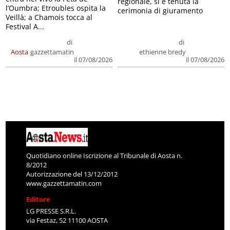
regionale, si è tenuta la
l’Oumbra; Etroubles ospita la
cerimonia di giuramento
Veillà; a Chamois tocca al
Festival A...
di
di
Aosta
gazzettamatin
ethienne bredy
il 07/08/2026
il 07/08/2026
Quotidiano online Iscrizione al Tribunale di Aosta n.
8/2012
Autorizzazione del 13/12/2012
www.gazzettamatin.com
Editore
LG PRESSE S.R.L.
via Festaz, 52 11100 AOSTA