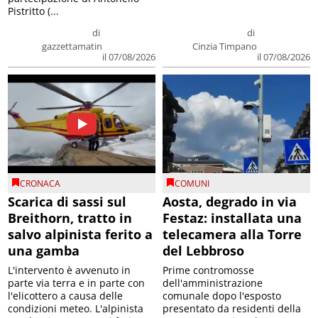
Pistritto (...
di
di
gazzettamatin
Cinzia Timpano
il 07/08/2026
il 07/08/2026
CRONACA
COMUNI
Scarica di sassi sul
Aosta, degrado in via
Breithorn, tratto in
Festaz: installata una
salvo alpinista ferito a
telecamera alla Torre
una gamba
del Lebbroso
L'intervento è avvenuto in
Prime contromosse
parte via terra e in parte con
dell'amministrazione
l'elicottero a causa delle
comunale dopo l'esposto
condizioni meteo. L'alpinista
presentato da residenti della