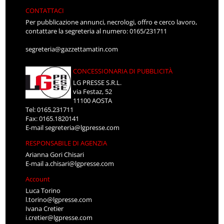
CONTATTACI
Per pubblicazione annunci, necrologi, offro e cerco lavoro,
contattare la segreteria al numero: 0165/231711
segreteria@gazzettamatin.com
CONCESSIONARIA DI PUBBLICITÀ
LG PRESSE S.R.L.
via Festaz, 52
11100 AOSTA
Tel: 0165.231711
Fax: 0165.1820141
E-mail
segreteria@lgpresse.com
RESPONSABILE DI AGENZIA
Arianna Gori Chisari
E-mail
a.chisari@lgpresse.com
Account
Luca Torino
l.torino@lgpresse.com
Ivana Cretier
i.cretier@lgpresse.com