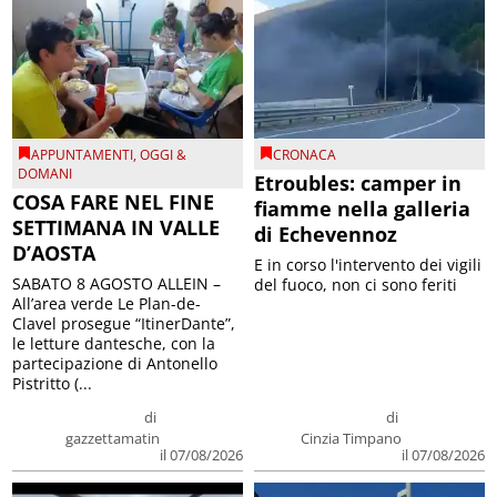
APPUNTAMENTI
,
OGGI &
CRONACA
DOMANI
Etroubles: camper in
COSA FARE NEL FINE
fiamme nella galleria
SETTIMANA IN VALLE
di Echevennoz
D’AOSTA
E in corso l'intervento dei vigili
SABATO 8 AGOSTO ALLEIN –
del fuoco, non ci sono feriti
All’area verde Le Plan-de-
Clavel prosegue “ItinerDante”,
le letture dantesche, con la
partecipazione di Antonello
Pistritto (...
di
di
gazzettamatin
Cinzia Timpano
il 07/08/2026
il 07/08/2026