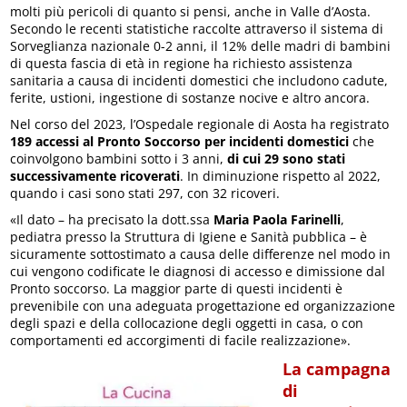
molti più pericoli di quanto si pensi, anche in Valle d’Aosta.
Secondo le recenti statistiche raccolte attraverso il sistema di
Sorveglianza nazionale 0-2 anni, il 12% delle madri di bambini
di questa fascia di età in regione ha richiesto assistenza
sanitaria a causa di incidenti domestici che includono cadute,
ferite, ustioni, ingestione di sostanze nocive e altro ancora.
Nel corso del 2023, l’Ospedale regionale di Aosta ha registrato
189 accessi al Pronto Soccorso per incidenti domestici
che
coinvolgono bambini sotto i 3 anni,
di cui 29 sono stati
successivamente ricoverati
. In diminuzione rispetto al 2022,
quando i casi sono stati 297, con 32 ricoveri.
«Il dato – ha precisato la dott.ssa
Maria Paola Farinelli
,
pediatra presso la Struttura di Igiene e Sanità pubblica – è
sicuramente sottostimato a causa delle differenze nel modo in
cui vengono codificate le diagnosi di accesso e dimissione dal
Pronto soccorso. La maggior parte di questi incidenti è
prevenibile con una adeguata progettazione ed organizzazione
degli spazi e della collocazione degli oggetti in casa, o con
comportamenti ed accorgimenti di facile realizzazione».
La campagna
di