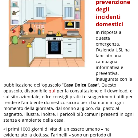
prevenzione
degli
incidenti
domestici
In risposta a
questa
emergenza,
l’Azienda USL ha
lanciato una
campagna
informativa e
preventiva,
inaugurata con la
pubblicazione dell’opuscolo “
Casa Dolce Casa
“. Questo
opuscolo, disponibile
qui
per la consultazione e il download, e
sul sito aziendale, offre consigli pratici e suggerimenti utili per
rendere l’ambiente domestico sicuro per i bambini in ogni
momento della giornata, dal sonno al gioco, dal pasto al
bagnetto. Illustra, inoltre, i pericoli più comuni presenti in ogni
stanza e ambiente della casa.
«I primi 1000 giorni di vita di un essere umano – ha
evidenziato la dott.ssa Farinelli – sono un periodo di