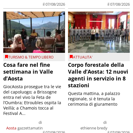
il 07/08/2026
il 07/08/2026
TURISMO & TEMPO LIBERO
ATTUALITA'
Cosa fare nel fine
Corpo forestale della
settimana in Valle
Valle d’Aosta: 12 nuovi
d’Aosta
agenti in servizio in 8
stazioni
GiocAosta prosegue tra le vie
del capoluogo; a Brissogne
Questa mattina, a palazzo
entra nel vivo la Feta de
regionale, si è tenuta la
l’Oumbra; Etroubles ospita la
cerimonia di giuramento
Veillà; a Chamois tocca al
Festival A...
di
di
Aosta
gazzettamatin
ethienne bredy
il 07/08/2026
il 07/08/2026