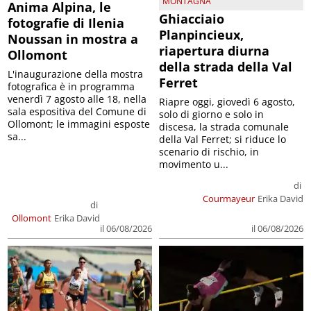
MONTAGNA
Anima Alpina, le
Ghiacciaio
fotografie di Ilenia
Planpincieux,
Noussan in mostra a
riapertura diurna
Ollomont
della strada della Val
L'inaugurazione della mostra
Ferret
fotografica è in programma
venerdì 7 agosto alle 18, nella
Riapre oggi, giovedì 6 agosto,
sala espositiva del Comune di
solo di giorno e solo in
Ollomont; le immagini esposte
discesa, la strada comunale
sa...
della Val Ferret; si riduce lo
scenario di rischio, in
movimento u...
di
Courmayeur
Erika David
di
Ollomont
Erika David
il 06/08/2026
il 06/08/2026