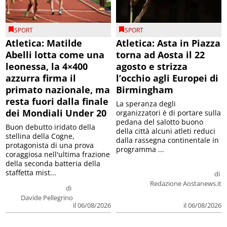
SPORT
SPORT
Atletica: Matilde
Atletica: Asta in Piazza
Abelli lotta come una
torna ad Aosta il 22
leonessa, la 4×400
agosto e strizza
azzurra firma il
l’occhio agli Europei di
primato nazionale, ma
Birmingham
resta fuori dalla finale
La speranza degli
dei Mondiali Under 20
organizzatori è di portare sulla
pedana del salotto buono
Buon debutto iridato della
della città alcuni atleti reduci
stellina della Cogne,
dalla rassegna continentale in
protagonista di una prova
programma ...
coraggiosa nell'ultima frazione
della seconda batteria della
staffetta mist...
di
Redazione Aostanews.it
di
Davide Pellegrino
il 06/08/2026
il 06/08/2026