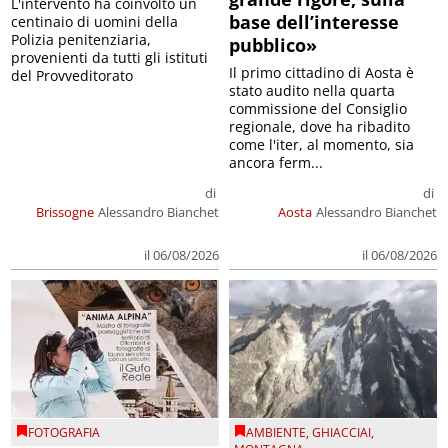
L'intervento ha coinvolto un
base dell’interesse
centinaio di uomini della
Polizia penitenziaria,
pubblico»
provenienti da tutti gli istituti
Il primo cittadino di Aosta è
del Provveditorato
stato audito nella quarta
commissione del Consiglio
regionale, dove ha ribadito
come l'iter, al momento, sia
ancora ferm...
di
di
Brissogne
Alessandro Bianchet
Aosta
Alessandro Bianchet
il 06/08/2026
il 06/08/2026
FOTOGRAFIA
AMBIENTE
,
GHIACCIAI
,