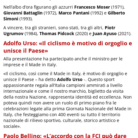
Nell’albo d’ora figurano gli azzurri
Francesco Moser
(1971),
Giovanni Battaglin
(1972),
Marco Pantani
(1992) e
Gilberto
Simoni
(1993).
A vincere, tra gli stranieri, sono stati, tra gli altri,
Piotr
Ugrumov
(1984),
Thomas Pidcock
(2020) e
Juan Ayuso
(2021).
Adolfo Urso: «Il ciclismo è motivo di orgoglio e
unisce il Paese»
Alla presentazione ha partecipato anche il ministro per le
imprese e il Made in Italy.
«Il ciclismo, così come il Made in Italy, è motivo di orgoglio e
unisce il Paese – ha detto
Adolfo Urso
-. Questo sport
appassionante regala all’Italia campioni ammirati a livello
internazionale e come il nostro marchio, biglietto da visita
della nostra Nazione, rappresenta identità ed eccellenza. Non
poteva quindi non avere un ruolo di primo piano fra le
celebrazioni legate alla prima Giornata Nazionale del Made in
Italy, che festeggiamo con 400 eventi su tutto il territorio
nazionale di rilievo sportivo, culturale, storico artistico e
sociale».
Paolo Bellino: «L’accordo con la FCI può dare