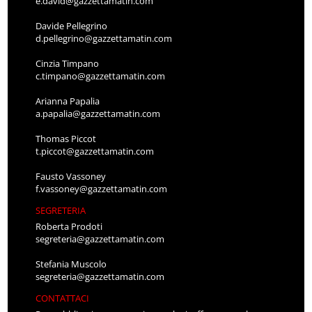
e.david@gazzettamatin.com
Davide Pellegrino
d.pellegrino@gazzettamatin.com
Cinzia Timpano
c.timpano@gazzettamatin.com
Arianna Papalia
a.papalia@gazzettamatin.com
Thomas Piccot
t.piccot@gazzettamatin.com
Fausto Vassoney
f.vassoney@gazzettamatin.com
SEGRETERIA
Roberta Prodoti
segreteria@gazzettamatin.com
Stefania Muscolo
segreteria@gazzettamatin.com
CONTATTACI